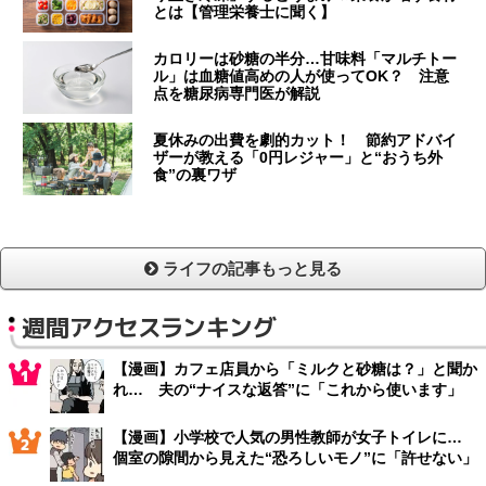
とは【管理栄養士に聞く】
カロリーは砂糖の半分…甘味料「マルチトー
ル」は血糖値高めの人が使ってOK？ 注意
点を糖尿病専門医が解説
夏休みの出費を劇的カット！ 節約アドバイ
ザーが教える「0円レジャー」と“おうち外
食”の裏ワザ
ライフの記事もっと見る
週間アクセスランキング
【漫画】カフェ店員から「ミルクと砂糖は？」と聞か
れ… 夫の“ナイスな返答”に「これから使います」
【漫画】小学校で人気の男性教師が女子トイレに…
個室の隙間から見えた“恐ろしいモノ”に「許せない」