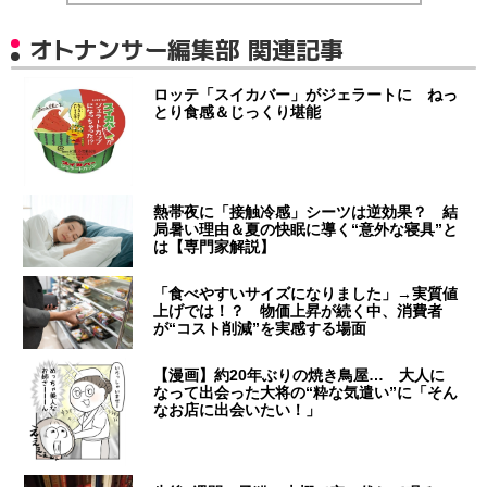
オトナンサー編集部 関連記事
ロッテ「スイカバー」がジェラートに ねっ
とり食感＆じっくり堪能
熱帯夜に「接触冷感」シーツは逆効果？ 結
局暑い理由＆夏の快眠に導く“意外な寝具”と
は【専門家解説】
「食べやすいサイズになりました」→実質値
上げでは！？ 物価上昇が続く中、消費者
が“コスト削減”を実感する場面
【漫画】約20年ぶりの焼き鳥屋… 大人に
なって出会った大将の“粋な気遣い”に「そん
なお店に出会いたい！」