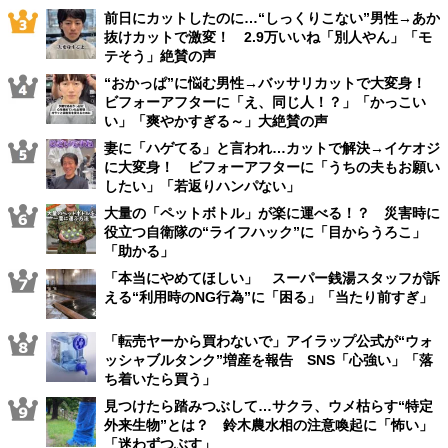
前日にカットしたのに…“しっくりこない”男性→あか
抜けカットで激変！ 2.9万いいね「別人やん」「モ
テそう」絶賛の声
“おかっぱ”に悩む男性→バッサリカットで大変身！
ビフォーアフターに「え、同じ人！？」「かっこい
い」「爽やかすぎる～」大絶賛の声
妻に「ハゲてる」と言われ…カットで解決→イケオジ
に大変身！ ビフォーアフターに「うちの夫もお願い
したい」「若返りハンパない」
大量の「ペットボトル」が楽に運べる！？ 災害時に
役立つ自衛隊の“ライフハック”に「目からうろこ」
「助かる」
「本当にやめてほしい」 スーパー銭湯スタッフが訴
える“利用時のNG行為”に「困る」「当たり前すぎ」
「転売ヤーから買わないで」アイラップ公式が“ウォ
ッシャブルタンク”増産を報告 SNS「心強い」「落
ち着いたら買う」
見つけたら踏みつぶして…サクラ、ウメ枯らす“特定
外来生物”とは？ 鈴木農水相の注意喚起に「怖い」
「迷わずつぶす」