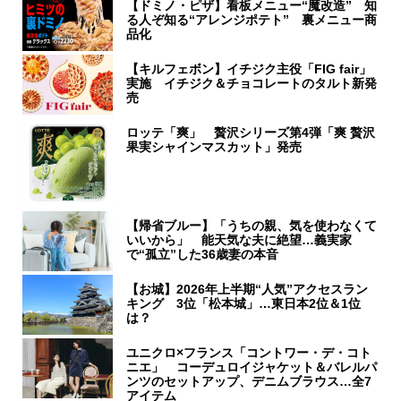
【ドミノ・ピザ】看板メニュー“魔改造” 知
る人ぞ知る“アレンジポテト” 裏メニュー商
品化
【キルフェボン】イチジク主役「FIG fair」
実施 イチジク＆チョコレートのタルト新発
売
ロッテ「爽」 贅沢シリーズ第4弾「爽 贅沢
果実シャインマスカット」発売
【帰省ブルー】「うちの親、気を使わなくて
いいから」 能天気な夫に絶望…義実家
で“孤立”した36歳妻の本音
【お城】2026年上半期“人気”アクセスラン
キング 3位「松本城」…東日本2位＆1位
は？
ユニクロ×フランス「コントワー・デ・コト
ニエ」 コーデュロイジャケット＆バレルパ
ンツのセットアップ、デニムブラウス…全7
アイテム