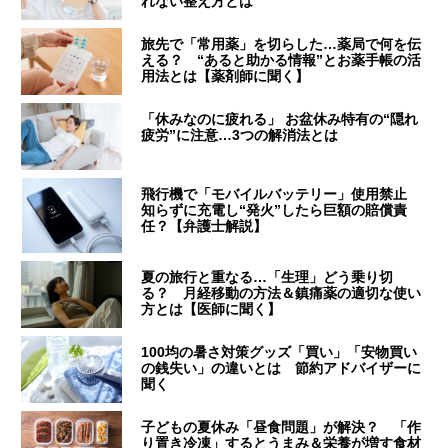
れない整え方とは
旅先で「常用薬」を切らした…薬局で何を伝
える？ “あると助かる情報”とお薬手帳の活
用法とは【薬剤師に聞く】
「休みなのに疲れる」 お盆休み特有の“隠れ
疲労”に注意…3つの解消法とは
飛行機で「モバイルバッテリー」使用禁止
知らずに充電し“発火”したら巨額の賠償責
任？【弁護士解説】
夏の旅行と重なる…「生理」どう乗り切
る？ 月経移動の方法＆鎮痛薬の適切な使い
方とは【医師に聞く】
100均の暑さ対策グッズ「買い」「安物買い
の銭失い」の違いとは 節約アドバイザーに
聞く
子どもの夏休み「昼食問題」が解決？ 「作
り置き冷凍」するとうまみ＆栄養が増す食材