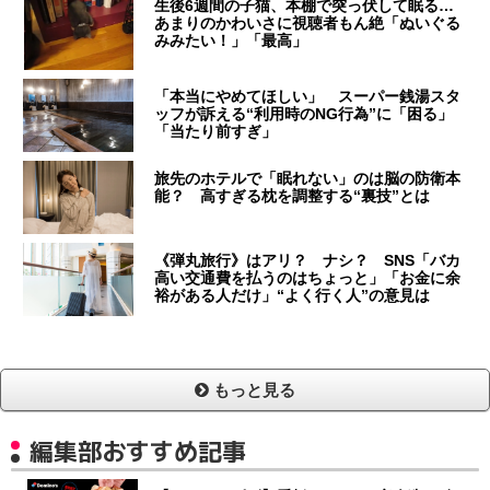
生後6週間の子猫、本棚で突っ伏して眠る…
あまりのかわいさに視聴者もん絶「ぬいぐる
みみたい！」「最高」
「本当にやめてほしい」 スーパー銭湯スタ
ッフが訴える“利用時のNG行為”に「困る」
「当たり前すぎ」
旅先のホテルで「眠れない」のは脳の防衛本
能？ 高すぎる枕を調整する“裏技”とは
《弾丸旅行》はアリ？ ナシ？ SNS「バカ
高い交通費を払うのはちょっと」「お金に余
裕がある人だけ」“よく行く人”の意見は
もっと見る
編集部おすすめ記事