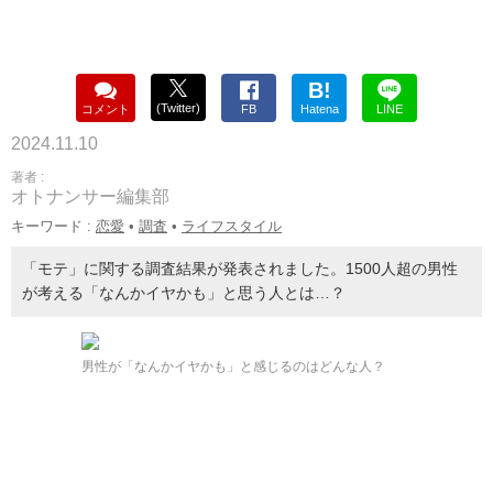
B!
(Twitter)
コメント
FB
Hatena
LINE
2024.11.10
著者 :
オトナンサー編集部
キーワード :
恋愛
•
調査
•
ライフスタイル
「モテ」に関する調査結果が発表されました。1500人超の男性
が考える「なんかイヤかも」と思う人とは…？
男性が「なんかイヤかも」と感じるのはどんな人？