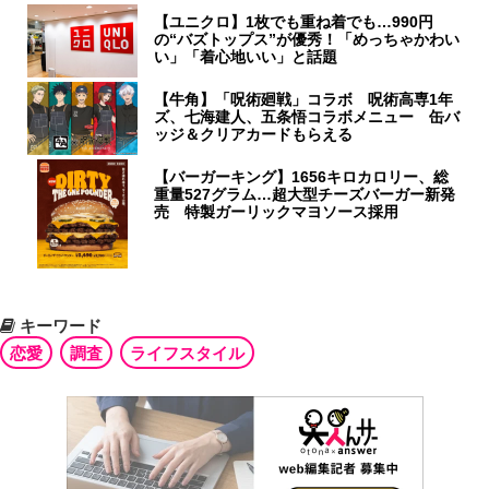
【ユニクロ】1枚でも重ね着でも…990円
の“バズトップス”が優秀！「めっちゃかわい
い」「着心地いい」と話題
【牛角】「呪術廻戦」コラボ 呪術高専1年
ズ、七海建人、五条悟コラボメニュー 缶バ
ッジ＆クリアカードもらえる
【バーガーキング】1656キロカロリー、総
重量527グラム…超大型チーズバーガー新発
売 特製ガーリックマヨソース採用
キーワード
恋愛
調査
ライフスタイル