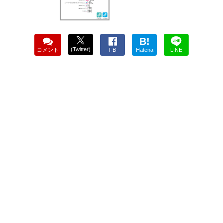
B!
(Twitter)
コメント
FB
Hatena
LINE