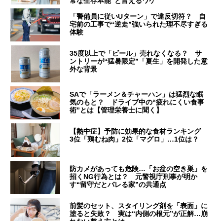
常な生存本能”と言えるワケ
「警備員に従いUターン」で違反切符？ 自
宅前の工事で“逆走”強いられた理不尽すぎる
体験
35度以上で「ビール」売れなくなる？ サ
ントリーが“猛暑限定”「夏生」を開発した意
外な背景
SAで「ラーメン＆チャーハン」は猛烈な眠
気のもと？ ドライブ中の“疲れにくい食事
術”とは【管理栄養士に聞く】
【熱中症】予防に効果的な食材ランキング
3位「鶏むね肉」2位「マグロ」…1位は？
防カメがあっても危険…「お盆の空き巣」を
招くNG行為とは？ 元警視庁刑事が明か
す“留守だとバレる家”の共通点
前髪のセット、スタイリング剤を「表面」に
塗ると失敗？ 実は“内側の根元”が正解…崩