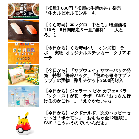
【松屋】630円「松屋の牛焼肉丼」発売
「牛カルビホルモン丼」も
【くら寿司】本マグロ「中とろ」特別価格
110円 5日間限定＆一皿“無料” 「大と
ろ」も
【今日から】くら寿司×ミニオンズ初コラ
ボ “実物”オリジナルステッカー、クリアポ
ーチ
【今日から】「サブウェイ」サマーバッグ発
売 特製「保冷バッグ」「包める保冷サブラ
ップ」の実物 割引チケット3500円封入
【今日から】ジェラート ピケ カフェ×ドラ
ゴンクエストが初コラボ SNS「おっさん行
けるのかこれ…」「えぐかわいい」
【今日から】マクドナルド、次のハッピーセ
ットは「ポケモン」 おもちゃ全12種類に
SNS「こういうのでいいんだよ」