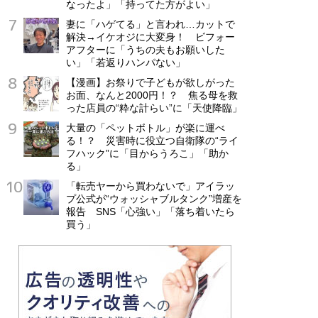
なったよ」「持ってた方がよい」
妻に「ハゲてる」と言われ…カットで
解決→イケオジに大変身！ ビフォー
アフターに「うちの夫もお願いした
い」「若返りハンパない」
【漫画】お祭りで子どもが欲しがった
お面、なんと2000円！？ 焦る母を救
った店員の“粋な計らい”に「天使降臨」
大量の「ペットボトル」が楽に運べ
る！？ 災害時に役立つ自衛隊の“ライ
フハック”に「目からうろこ」「助か
る」
「転売ヤーから買わないで」アイラッ
プ公式が“ウォッシャブルタンク”増産を
報告 SNS「心強い」「落ち着いたら
買う」