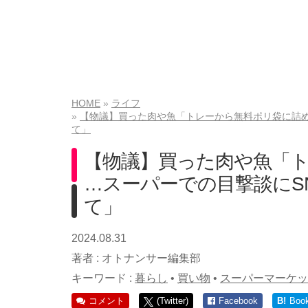
HOME
ライフ
【物議】買った肉や魚「トレーから無料ポリ袋に詰め
て」
【物議】買った肉や魚「
…スーパーでの目撃談にS
て」
2024.08.31
著者 :
オトナンサー編集部
キーワード :
暮らし
•
買い物
•
スーパーマーケッ
コメント
(Twitter)
Facebook
B!
Boo