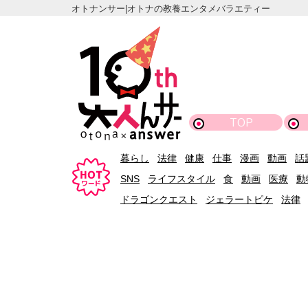
オトナンサー|オトナの教養エンタメバラエティー
TOP
暮らし
法律
健康
仕事
漫画
動画
話
SNS
ライフスタイル
食
動画
医療
動
ドラゴンクエスト
ジェラートピケ
法律