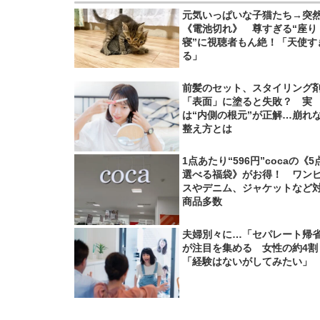
元気いっぱいな子猫たち→突
《電池切れ》 尊すぎる“座り
寝”に視聴者もん絶！「天使す
る」
前髪のセット、スタイリング
「表面」に塗ると失敗？ 実
は“内側の根元”が正解…崩れ
整え方とは
1点あたり“596円”cocaの《5
選べる福袋》がお得！ ワン
スやデニム、ジャケットなど
商品多数
夫婦別々に…「セパレート帰
が注目を集める 女性の約4割
「経験はないがしてみたい」