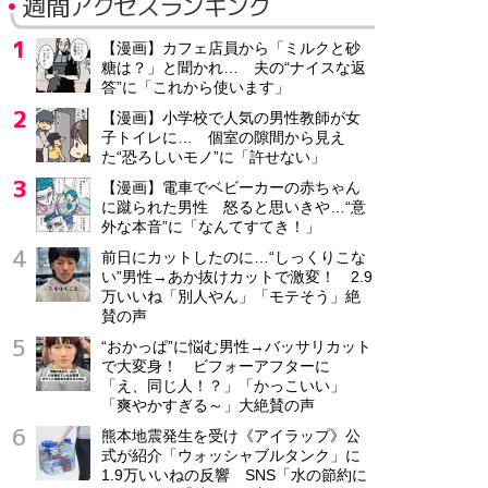
週間アクセスランキング
【漫画】カフェ店員から「ミルクと砂
糖は？」と聞かれ… 夫の“ナイスな返
答”に「これから使います」
【漫画】小学校で人気の男性教師が女
子トイレに… 個室の隙間から見え
た“恐ろしいモノ”に「許せない」
【漫画】電車でベビーカーの赤ちゃん
に蹴られた男性 怒ると思いきや…“意
外な本音”に「なんてすてき！」
前日にカットしたのに…“しっくりこな
い”男性→あか抜けカットで激変！ 2.9
万いいね「別人やん」「モテそう」絶
賛の声
“おかっぱ”に悩む男性→バッサリカット
で大変身！ ビフォーアフターに
「え、同じ人！？」「かっこいい」
「爽やかすぎる～」大絶賛の声
熊本地震発生を受け《アイラップ》公
式が紹介「ウォッシャブルタンク」に
1.9万いいねの反響 SNS「水の節約に