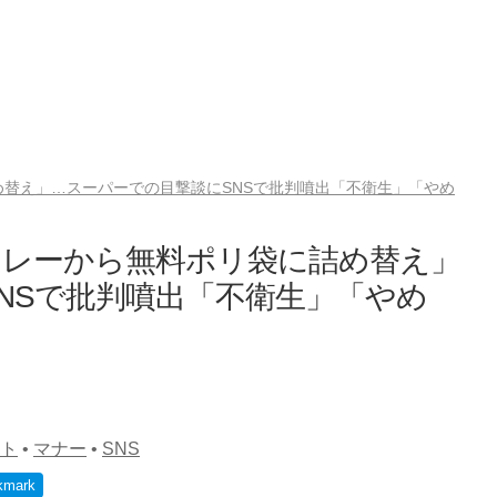
替え」…スーパーでの目撃談にSNSで批判噴出「不衛生」「やめ
トレーから無料ポリ袋に詰め替え」
NSで批判噴出「不衛生」「やめ
ト
•
マナー
•
SNS
kmark