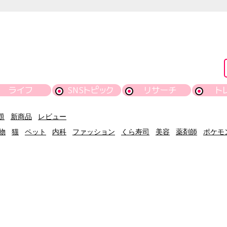
ライフ
SNSトピック
リサーチ
ト
題
新商品
レビュー
物
猫
ペット
内科
ファッション
くら寿司
美容
薬剤師
ポケモ