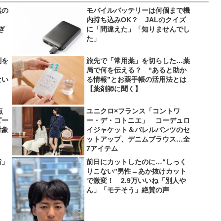
然の
モバイルバッテリーは何個まで機
内持ち込みOK？ JALのクイズ
ぎ
に「間違えた」「知りませんでし
た」
剤を
旅先で「常用薬」を切らした…薬
局で何を伝える？ “あると助か
ない
る情報”とお薬手帳の活用法とは
【薬剤師に聞く】
点
ユニクロ×フランス「コントワ
ピー
ー・デ・コトニエ」 コーデュロ
対象
イジャケット＆バレルパンツのセ
ットアップ、デニムブラウス…全
7アイテム
省」
前日にカットしたのに…“しっく
りこない”男性→あか抜けカット
で激変！ 2.9万いいね「別人や
ん」「モテそう」絶賛の声