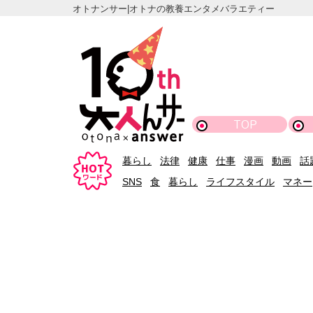
オトナンサー|オトナの教養エンタメバラエティー
TOP
暮らし
法律
健康
仕事
漫画
動画
話
SNS
食
暮らし
ライフスタイル
マネー