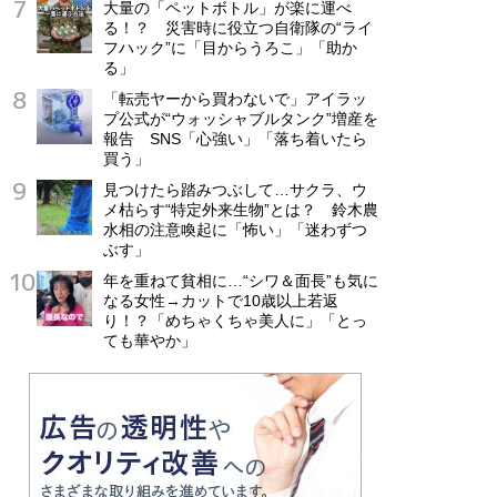
大量の「ペットボトル」が楽に運べ
る！？ 災害時に役立つ自衛隊の“ライ
フハック”に「目からうろこ」「助か
る」
「転売ヤーから買わないで」アイラッ
プ公式が“ウォッシャブルタンク”増産を
報告 SNS「心強い」「落ち着いたら
買う」
見つけたら踏みつぶして…サクラ、ウ
メ枯らす“特定外来生物”とは？ 鈴木農
水相の注意喚起に「怖い」「迷わずつ
ぶす」
年を重ねて貧相に…“シワ＆面長”も気に
なる女性→カットで10歳以上若返
り！？「めちゃくちゃ美人に」「とっ
ても華やか」