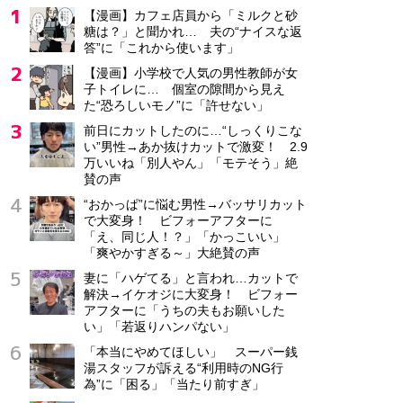
【漫画】カフェ店員から「ミルクと砂
糖は？」と聞かれ… 夫の“ナイスな返
答”に「これから使います」
【漫画】小学校で人気の男性教師が女
子トイレに… 個室の隙間から見え
た“恐ろしいモノ”に「許せない」
前日にカットしたのに…“しっくりこな
い”男性→あか抜けカットで激変！ 2.9
万いいね「別人やん」「モテそう」絶
賛の声
“おかっぱ”に悩む男性→バッサリカット
で大変身！ ビフォーアフターに
「え、同じ人！？」「かっこいい」
「爽やかすぎる～」大絶賛の声
妻に「ハゲてる」と言われ…カットで
解決→イケオジに大変身！ ビフォー
アフターに「うちの夫もお願いした
い」「若返りハンパない」
「本当にやめてほしい」 スーパー銭
湯スタッフが訴える“利用時のNG行
為”に「困る」「当たり前すぎ」