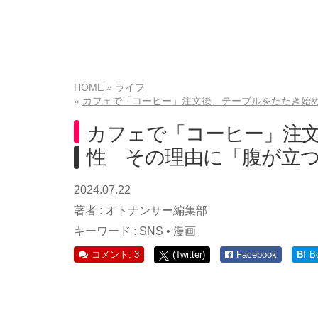
HOME
ライフ
カフェで「コーヒー」注文後、テーブルをたたき始
カフェで「コーヒー」注
性 その理由に「腹が立
2024.07.22
著者 :
オトナンサー編集部
キーワード :
SNS
•
漫画
コメント: 3
(Twitter)
Facebook
B!
B