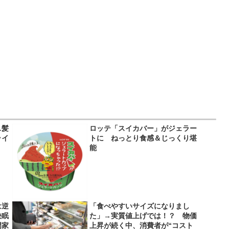
…髪
ロッテ「スイカバー」がジェラー
ライ
トに ねっとり食感＆じっくり堪
】
能
は逆
「食べやすいサイズになりまし
快眠
た」→実質値上げでは！？ 物価
門家
上昇が続く中、消費者が“コスト