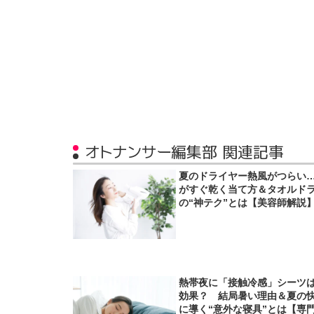
オトナンサー編集部 関連記事
夏のドライヤー熱風がつらい
がすぐ乾く当て方＆タオルド
の“神テク”とは【美容師解説
熱帯夜に「接触冷感」シーツ
効果？ 結局暑い理由＆夏の
に導く“意外な寝具”とは【専