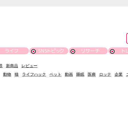
ライフ
SNSトピック
リサーチ
ト
題
新商品
レビュー
動物
猫
ライフハック
ペット
動画
睡眠
医療
ロッテ
企業