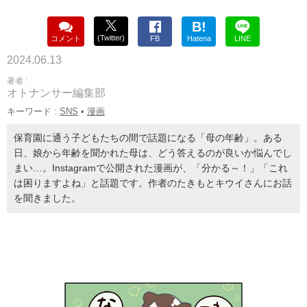
B!
(Twitter)
コメント
FB
Hatena
LINE
2024.06.13
著者 :
オトナンサー編集部
キーワード :
SNS
•
漫画
保育園に通う子どもたちの間で話題になる「母の年齢」。ある
日、娘から年齢を聞かれた母は、どう答えるのが良いか悩んでし
まい…。Instagramで公開された漫画が、「分かる～！」「これ
は困りますよね」と話題です。作者のたきもとキウイさんにお話
を聞きました。