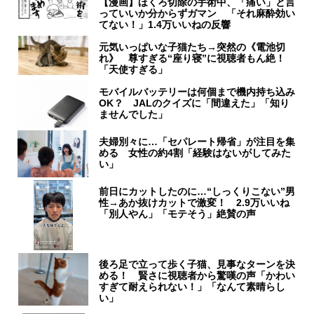
【漫画】ほくろ切除の手術中、「痛い」と言
っていいか分からずガマン 「それ麻酔効い
てない！」1.4万いいねの反響
元気いっぱいな子猫たち→突然の《電池切
れ》 尊すぎる“座り寝”に視聴者もん絶！
「天使すぎる」
モバイルバッテリーは何個まで機内持ち込み
OK？ JALのクイズに「間違えた」「知り
ませんでした」
夫婦別々に…「セパレート帰省」が注目を集
める 女性の約4割「経験はないがしてみた
い」
前日にカットしたのに…“しっくりこない”男
性→あか抜けカットで激変！ 2.9万いいね
「別人やん」「モテそう」絶賛の声
後ろ足で立って歩く子猫、見事なターンを決
める！ 賢さに視聴者から驚嘆の声「かわい
すぎて耐えられない！」「なんて素晴らし
い」