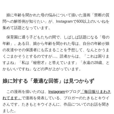
娘に年齢を聞かれた母の悩みについて描いた漫画「禁断の質
問への解答例が知りたい」が、Instagramで600以上のいいねを
集めて話題となっています。
保育園に通う子どもたちの間で、しばしば話題になる「母の
年齢」。ある日、娘から年齢を聞かれた母は、自分の年齢が娘
の友達やその保護者にも広まることを予想して、なんとかうま
くごまかそうとするのですが…。読者からは、「これは困りま
すよね」「私は『秘密才』と答えています」「永遠の28歳、と
かもいいですね」などの声が上がっています。
娘に対する「最適な回答」は見つからず
この漫画を描いたのは、
Instagram
やブログ
「毎日振りまわさ
れてます」
で漫画を発表している、ブロガーのたきもとキウイ
さんです。たきもとキウイさんに、作品についてのお話を聞き
ました。