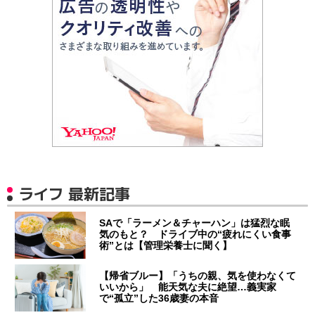
ライフ 最新記事
SAで「ラーメン＆チャーハン」は猛烈な眠
気のもと？ ドライブ中の“疲れにくい食事
術”とは【管理栄養士に聞く】
【帰省ブルー】「うちの親、気を使わなくて
いいから」 能天気な夫に絶望…義実家
で“孤立”した36歳妻の本音