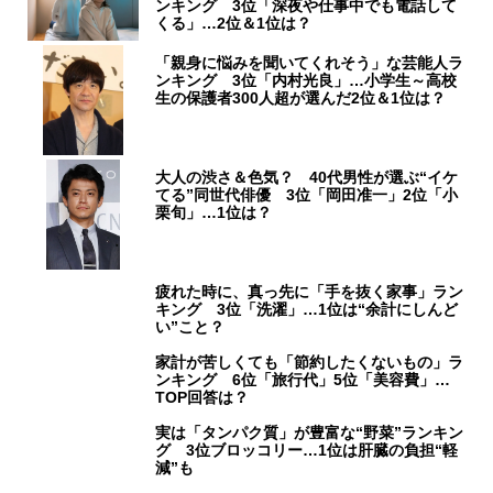
ンキング 3位「深夜や仕事中でも電話して
くる」…2位＆1位は？
「親身に悩みを聞いてくれそう」な芸能人ラ
ンキング 3位「内村光良」…小学生～高校
生の保護者300人超が選んだ2位＆1位は？
大人の渋さ＆色気？ 40代男性が選ぶ“イケ
てる”同世代俳優 3位「岡田准一」2位「小
栗旬」…1位は？
疲れた時に、真っ先に「手を抜く家事」ラン
キング 3位「洗濯」…1位は“余計にしんど
い”こと？
家計が苦しくても「節約したくないもの」ラ
ンキング 6位「旅行代」5位「美容費」…
TOP回答は？
実は「タンパク質」が豊富な“野菜”ランキン
グ 3位ブロッコリー…1位は肝臓の負担“軽
減”も