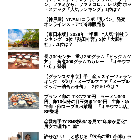
ン、ファミから、ファミコロ…“レジ横”ホッ
トスナック「人気ランキング」1位は？
【神戸屋】VIVANTコラボ「別パン」発売
オンラインストアで冷凍販売も
【東日本版】2026年上半期 “人気”神社ラ
ンキング 3位「熱田神宮」2位「大原神
社」…1位は？
長さ30センチ、重さ250グラム「ビックカツ
丼」、角煮300グラムのカレー…「オモウマ
い店」登場
【グランスタ東京】手土産＜スイーツ＞ラン
キング 3位ザ・メープルマニア「メープル
クッキー詰合わせ缶」…2位＆1位は？
ブランド卵の“TKG”200円、ラーメン600
円、卵10個分の目玉焼き1000円…生卵・ゆ
で卵・卵スープ食べ放題 「オモウマい店」
SP登場
恋愛相手の“SNS投稿”を見て“印象が悪化”
男女で理由に“差”
許せない！ と感じる「彼氏の重い行動」ラ