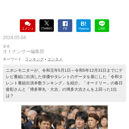
B!
(Twitter)
コメント
FB
Hatena
LINE
2024.05.04
著者 :
オトナンサー編集部
キーワード :
ランキング
•
エンタメ
ニホンモニターが、令和元年5月1日～令和5年12月31日までにテ
レビ番組に出演した俳優やタレントのデータを基にした「令和タ
レント番組出演本数ランキング」を紹介。「オードリー」の春日
俊彰さんと「博多華丸・大吉」の博多大吉さんを上回った1位
は？