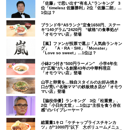
「佐藤」で思い出す“有名人”ランキング 3
位「timelesz 佐藤勝利」2位「佐藤二朗」…
1位は？
ブランド牛“A5ランク”定食1650円、ステー
キ“140グラム”2420円 “破格”の食事処が
「オモウマい店」登場
【嵐】ファンが投票で選ぶ「人気曲ランキン
グ」 「A・RA・SHI」「Monster」
「Love so sweet」…1位は？
小鉢2つ付き“500円ラーメン” 小学4年生
の“広報”がいる創業43年の中華料理店
「オモウマい店」登場
山芋と卵黄を…独自スタイルのお好み焼き
口が荒い“名物ママ”の鉄板焼き店が「オモウ
マい店」登場
【脇役俳優】ランキング 3位「松重豊」、
2位「小日向文世」…1位は“主役を食う存在
感”のバイプレーヤー？
総重量1キロ「ケチャップライスチキンカ
ツ」が“1000円”以下 大ボリュームメニュ