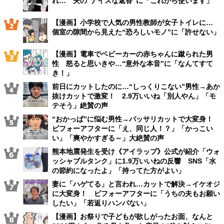
れ… 夫の“ナイスな返答”に「これから使います」
【漫画】小学校で人気の男性教師が女子トイレに…
個室の隙間から見えた“恐ろしいモノ”に「許せない」
【漫画】電車でベビーカーの赤ちゃんに蹴られた男
性 怒ると思いきや…“意外な本音”に「なんてすて
き！」
前日にカットしたのに…“しっくりこない”男性→あか
抜けカットで激変！ 2.9万いいね「別人やん」「モ
テそう」絶賛の声
“おかっぱ”に悩む男性→バッサリカットで大変身！
ビフォーアフターに「え、同じ人！？」「かっこい
い」「爽やかすぎる～」大絶賛の声
熊本地震発生を受け《アイラップ》公式が紹介「ウォ
ッシャブルタンク」に1.9万いいねの反響 SNS「水
の節約になったよ」「持ってた方がよい」
妻に「ハゲてる」と言われ…カットで解決→イケオジ
に大変身！ ビフォーアフターに「うちの夫もお願い
したい」「若返りハンパない」
【漫画】お祭りで子どもが欲しがったお面、なんと