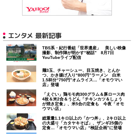
エンタメ 最新記事
TBS系・紀行番組「世界遺産」 美しい映像
撮影、制作陣が明かす“秘話” 8月7日
YouTubeライブ配信
麺3玉、チャーシュー、目玉焼き、とんか
つ、かき揚げ入り“800円”ラーメン 白米
1.5杯分“750円”オムライス…「オモウマい
店」登場
「えぐい」鶏モモ肉300グラム＆豚ロース肉
4枚＆米2合＆うどん「チキンカツ＆しょう
が焼き定食」、米5合の定食も 今夜「オモ
ウマい店」
総重量1.1キロ以上の「かつ丼」、2キロ以上
の大盛り「カタヤキそば」、ザンギ25個の
定食…「オモウマい店」“検証企画”に登場