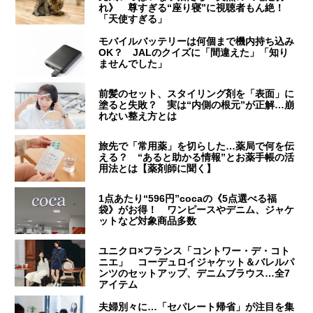
れ》 尊すぎる“座り寝”に視聴者もん絶！
「天使すぎる」
モバイルバッテリーは何個まで機内持ち込み
OK？ JALのクイズに「間違えた」「知り
ませんでした」
前髪のセット、スタイリング剤を「表面」に
塗ると失敗？ 実は“内側の根元”が正解…崩
れない整え方とは
旅先で「常用薬」を切らした…薬局で何を伝
える？ “あると助かる情報”とお薬手帳の活
用法とは【薬剤師に聞く】
1点あたり“596円”cocaの《5点選べる福
袋》がお得！ ワンピースやデニム、ジャケ
ットなど対象商品多数
ユニクロ×フランス「コントワー・デ・コト
ニエ」 コーデュロイジャケット＆バレルパ
ンツのセットアップ、デニムブラウス…全7
アイテム
夫婦別々に…「セパレート帰省」が注目を集