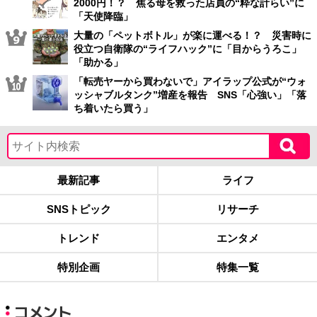
2000円！？ 焦る母を救った店員の“粋な計らい”に
「天使降臨」
大量の「ペットボトル」が楽に運べる！？ 災害時に
役立つ自衛隊の“ライフハック”に「目からうろこ」
「助かる」
「転売ヤーから買わないで」アイラップ公式が“ウォ
ッシャブルタンク”増産を報告 SNS「心強い」「落
ち着いたら買う」
最新記事
ライフ
SNSトピック
リサーチ
トレンド
エンタメ
特別企画
特集一覧
コメント