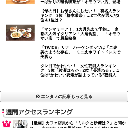
ーばかりの軽食喫茶が「オモウマい店」登場
【母の日】お母さんにしたい！ 有名人ラン
キング 3位「橋本環奈」…Z世代が選んだ2
位＆1位は？
「マンマミーア！」1カ月先まで予約… 京
都の人気イタリアン「大扇食堂」 「オモウ
マい店」で最新映像
「TWICE」サナ ハーゲンダッツは「ご褒
美のような存在」 ミニ丈ホワイトドレスで
美脚も
タレ目でかわいい！ 女性芸能人ランキン
グ 3位「綾瀬はるか」2位「長濱ねる」…1
位は“かわいい要素が詰まっている”芸能人
エンタメの記事もっと見る
週間アクセスランキング
【漫画】カフェ店員から「ミルクと砂糖は？」と聞か