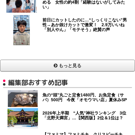
める 女性の約4割「経験はないがしてみた
い」
前日にカットしたのに…“しっくりこない”男
性→あか抜けカットで激変！ 2.9万いいね
「別人やん」「モテそう」絶賛の声
もっと見る
編集部おすすめ記事
魚の“頭”丸ごと定食1480円、お魚定食（サ
バ）500円 今夜「オモウマい店」夏休みSP
2026年上半期 “人気”神社ランキング 3位
「北野天満宮」…【関西版】2位＆1位は？
【ファミマ】ファミチキ、クリスピーチキ