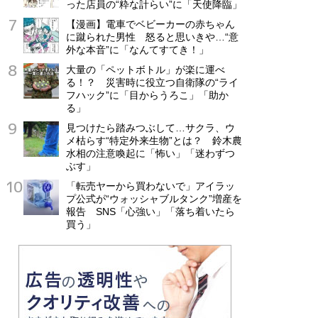
った店員の“粋な計らい”に「天使降臨」
【漫画】電車でベビーカーの赤ちゃん
に蹴られた男性 怒ると思いきや…“意
外な本音”に「なんてすてき！」
大量の「ペットボトル」が楽に運べ
る！？ 災害時に役立つ自衛隊の“ライ
フハック”に「目からうろこ」「助か
る」
見つけたら踏みつぶして…サクラ、ウ
メ枯らす“特定外来生物”とは？ 鈴木農
水相の注意喚起に「怖い」「迷わずつ
ぶす」
「転売ヤーから買わないで」アイラッ
プ公式が“ウォッシャブルタンク”増産を
報告 SNS「心強い」「落ち着いたら
買う」