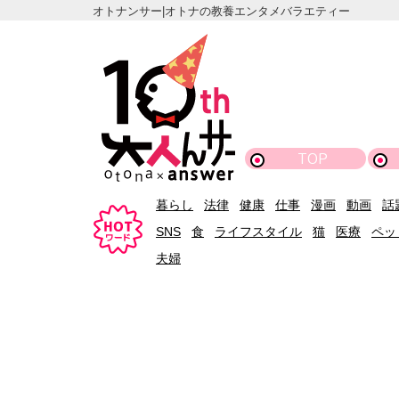
オトナンサー|オトナの教養エンタメバラエティー
TOP
暮らし
法律
健康
仕事
漫画
動画
話
SNS
食
ライフスタイル
猫
医療
ペッ
夫婦