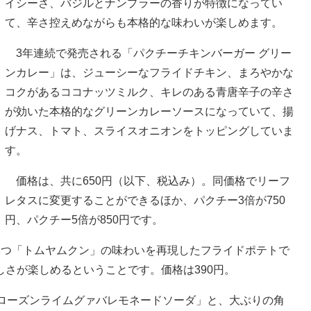
イシーさ、バジルとナンプラーの香りが特徴になってい
て、辛さ控えめながらも本格的な味わいが楽しめます。
3年連続で発売される「パクチーチキンバーガー グリー
ンカレー」は、ジューシーなフライドチキン、まろやかな
コクがあるココナッツミルク、キレのある青唐辛子の辛さ
が効いた本格的なグリーンカレーソースになっていて、揚
げナス、トマト、スライスオニオンをトッピングしていま
す。
価格は、共に650円（以下、税込み）。同価格でリーフ
レタスに変更することができるほか、パクチー3倍が750
円、パクチー5倍が850円です。
1つ「トムヤムクン」の味わいを再現したフライドポテトで
さが楽しめるということです。価格は390円。
ローズンライムグァバレモネードソーダ」と、大ぶりの角