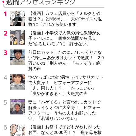
週間アクセスランキング
【漫画】カフェ店員から「ミルクと砂
糖は？」と聞かれ… 夫の“ナイスな返
答”に「これから使います」
【漫画】小学校で人気の男性教師が女
子トイレに… 個室の隙間から見え
た“恐ろしいモノ”に「許せない」
前日にカットしたのに…“しっくりこな
い”男性→あか抜けカットで激変！ 2.9
万いいね「別人やん」「モテそう」絶
賛の声
“おかっぱ”に悩む男性→バッサリカット
で大変身！ ビフォーアフターに
「え、同じ人！？」「かっこいい」
「爽やかすぎる～」大絶賛の声
妻に「ハゲてる」と言われ…カットで
解決→イケオジに大変身！ ビフォー
アフターに「うちの夫もお願いした
い」「若返りハンパない」
【漫画】お祭りで子どもが欲しがった
お面、なんと2000円！？ 焦る母を救