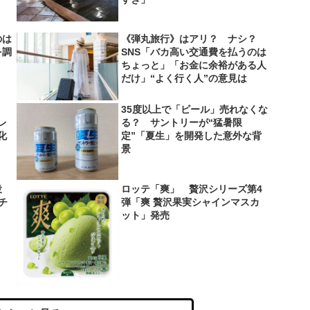
のは
《弾丸旅行》はアリ？ ナシ？
を調
SNS「バカ高い交通費を払うのは
ちょっと」「お金に余裕がある人
だけ」“よく行く人”の意見は
35度以上で「ビール」売れなくな
レ
る？ サントリーが“猛暑限
化
定”「夏生」を開発した意外な背
景
役
ロッテ「爽」 贅沢シリーズ第4
＆チ
弾「爽 贅沢果実シャインマスカ
ット」発売