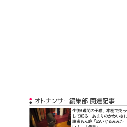
オトナンサー編集部 関連記事
生後6週間の子猫、本棚で突っ
して眠る…あまりのかわいさ
聴者もん絶「ぬいぐるみみた
い！」「最高」