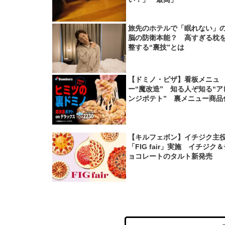
旅先のホテルで「眠れない」
脳の防衛本能？ 高すぎる枕
整する“裏技”とは
【ドミノ・ピザ】看板メニュ
ー“魔改造” 知る人ぞ知る“ア
ンジポテト” 裏メニュー商品
【キルフェボン】イチジク主
「FIG fair」実施 イチジク
ョコレートのタルト新発売