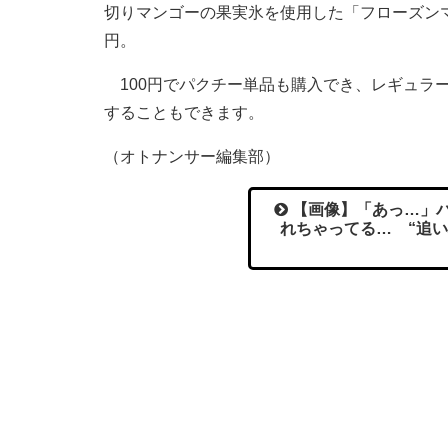
切りマンゴーの果実氷を使用した「フローズンマ
円。
100円でパクチー単品も購入でき、レギュラ
することもできます。
（オトナンサー編集部）
【画像】「あっ…」パ
れちゃってる… “追