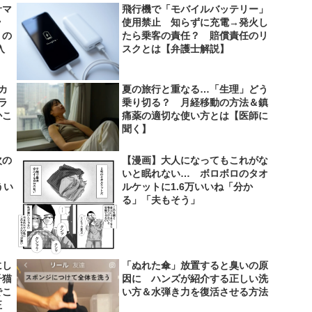
サマ
飛行機で「モバイルバッテリー」
ッ
使用禁止 知らずに充電→発火し
」の
たら乗客の責任？ 賠償責任のリ
入
スクとは【弁護士解説】
カ
夏の旅行と重なる…「生理」どう
ラ
乗り切る？ 月経移動の方法＆鎮
かこ
痛薬の適切な使い方とは【医師に
聞く】
次の
【漫画】大人になってもこれがな
ン」
いと眠れない… ボロボロのタオ
うい
ルケットに1.6万いいね「分か
る」「夫もそう」
にし
「ぬれた傘」放置すると臭いの原
子猫
因に ハンズが紹介する正しい洗
でこ
い方＆水弾き力を復活させる方法
正