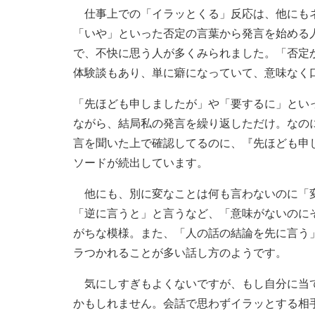
仕事上での「イラッとくる」反応は、他にもネ
「いや」といった否定の言葉から発言を始める
で、不快に思う人が多くみられました。「否定
体験談もあり、単に癖になっていて、意味なく
「先ほども申しましたが」や「要するに」とい
ながら、結局私の発言を繰り返しただけ。なの
言を聞いた上で確認してるのに、『先ほども申
ソードが続出しています。
他にも、別に変なことは何も言わないのに「変
「逆に言うと」と言うなど、「意味がないのに
がちな模様。また、「人の話の結論を先に言う
ラつかれることが多い話し方のようです。
気にしすぎもよくないですが、もし自分に当て
かもしれません。会話で思わずイラッとする相