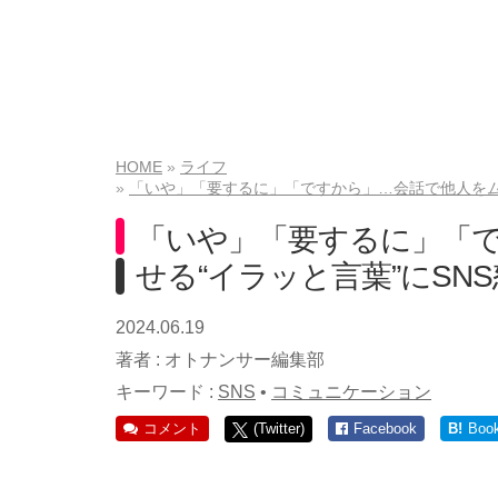
HOME
ライフ
「いや」「要するに」「ですから」…会話で他人をム
「いや」「要するに」「
せる“イラッと言葉”にS
2024.06.19
著者 :
オトナンサー編集部
キーワード :
SNS
•
コミュニケーション
コメント
(Twitter)
Facebook
B!
Boo