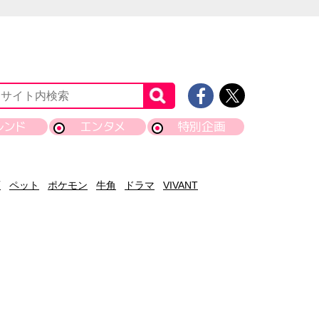
レンド
エンタメ
特別企画
画
ペット
ポケモン
牛角
ドラマ
VIVANT