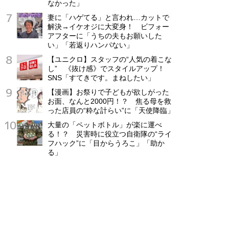
なかった」
妻に「ハゲてる」と言われ…カットで
解決→イケオジに大変身！ ビフォー
アフターに「うちの夫もお願いした
い」「若返りハンパない」
【ユニクロ】スタッフの“人気の着こな
し” 《抜け感》でスタイルアップ！
SNS「すてきです。まねしたい」
【漫画】お祭りで子どもが欲しがった
お面、なんと2000円！？ 焦る母を救
った店員の“粋な計らい”に「天使降臨」
大量の「ペットボトル」が楽に運べ
る！？ 災害時に役立つ自衛隊の“ライ
フハック”に「目からうろこ」「助か
る」