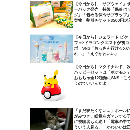
【今日から】「サブウェイ」
ーバッグ発売 特製「保冷バ
グ」「包める保冷サブラップ
実物 割引チケット3500円封
【今日から】ジェラート ピケ 
フェ×ドラゴンクエストが初コ
ボ SNS「おっさん行けるの
れ…」「えぐかわいい」
【今日から】マクドナルド、
ハッピーセットは「ポケモ
おもちゃ全12種類にSNS「こ
うのでいいんだよ」
「まだ寝たくない…」ポール
がみつき、眠気をガマンする
に視聴者もん絶！「電車の中
ういう人見る」「かわいいは