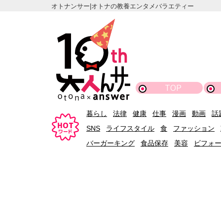
オトナンサー|オトナの教養エンタメバラエティー
TOP
暮らし
法律
健康
仕事
漫画
動画
話
SNS
ライフスタイル
食
ファッション
バーガーキング
食品保存
美容
ビフォ