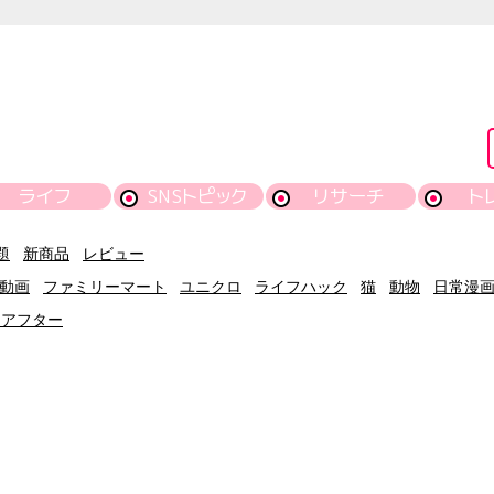
ライフ
SNSトピック
リサーチ
ト
題
新商品
レビュー
動画
ファミリーマート
ユニクロ
ライフハック
猫
動物
日常漫
ーアフター