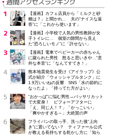
週間アクセスランキング
【漫画】カフェ店員から「ミルクと砂
糖は？」と聞かれ… 夫の“ナイスな返
答”に「これから使います」
【漫画】小学校で人気の男性教師が女
子トイレに… 個室の隙間から見え
た“恐ろしいモノ”に「許せない」
【漫画】電車でベビーカーの赤ちゃん
に蹴られた男性 怒ると思いきや…“意
外な本音”に「なんてすてき！」
熊本地震発生を受け《アイラップ》公
式が紹介「ウォッシャブルタンク」に
1.9万いいねの反響 SNS「水の節約に
なったよ」「持ってた方がよい」
“おかっぱ”に悩む男性→バッサリカット
で大変身！ ビフォーアフターに
「え、同じ人！？」「かっこいい」
「爽やかすぎる～」大絶賛の声
フライパンの取っ手、洗った後“上向
き”に置いてない？ ティファール公式
が教える長持ちする乾かし方に「知ら