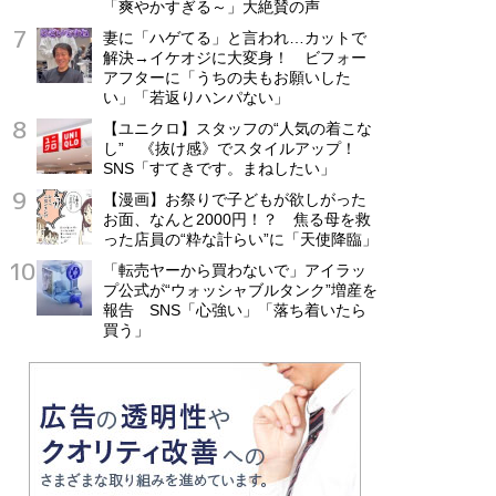
「爽やかすぎる～」大絶賛の声
妻に「ハゲてる」と言われ…カットで
解決→イケオジに大変身！ ビフォー
アフターに「うちの夫もお願いした
い」「若返りハンパない」
【ユニクロ】スタッフの“人気の着こな
し” 《抜け感》でスタイルアップ！
SNS「すてきです。まねしたい」
【漫画】お祭りで子どもが欲しがった
お面、なんと2000円！？ 焦る母を救
った店員の“粋な計らい”に「天使降臨」
「転売ヤーから買わないで」アイラッ
プ公式が“ウォッシャブルタンク”増産を
報告 SNS「心強い」「落ち着いたら
買う」