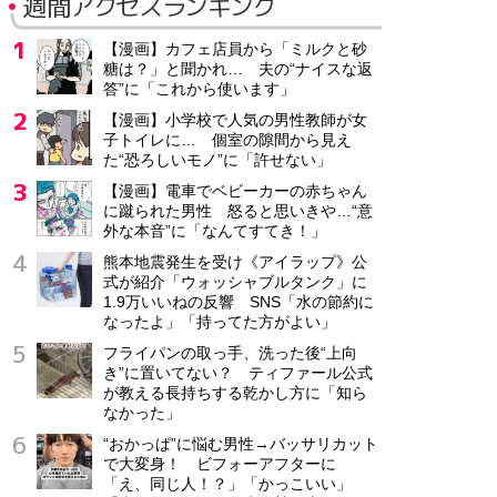
週間アクセスランキング
【漫画】カフェ店員から「ミルクと砂
糖は？」と聞かれ… 夫の“ナイスな返
答”に「これから使います」
【漫画】小学校で人気の男性教師が女
子トイレに… 個室の隙間から見え
た“恐ろしいモノ”に「許せない」
【漫画】電車でベビーカーの赤ちゃん
に蹴られた男性 怒ると思いきや…“意
外な本音”に「なんてすてき！」
熊本地震発生を受け《アイラップ》公
式が紹介「ウォッシャブルタンク」に
1.9万いいねの反響 SNS「水の節約に
なったよ」「持ってた方がよい」
フライパンの取っ手、洗った後“上向
き”に置いてない？ ティファール公式
が教える長持ちする乾かし方に「知ら
なかった」
“おかっぱ”に悩む男性→バッサリカット
で大変身！ ビフォーアフターに
「え、同じ人！？」「かっこいい」