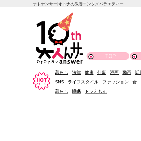
オトナンサー|オトナの教養エンタメバラエティー
TOP
暮らし
法律
健康
仕事
漫画
動画
話
SNS
ライフスタイル
ファッション
食
暮らし
睡眠
ドラえもん