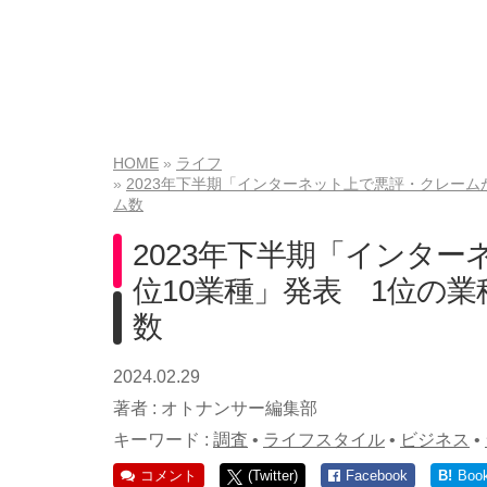
HOME
ライフ
2023年下半期「インターネット上で悪評・クレームが
ム数
2023年下半期「インタ
位10業種」発表 1位の業
数
2024.02.29
著者 :
オトナンサー編集部
キーワード :
調査
•
ライフスタイル
•
ビジネス
•
コメント
(Twitter)
Facebook
B!
Boo