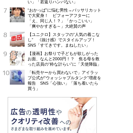
い」「若返りハンパない」
“おかっぱ”に悩む男性→バッサリカット
で大変身！ ビフォーアフターに
「え、同じ人！？」「かっこいい」
「爽やかすぎる～」大絶賛の声
【ユニクロ】スタッフの“人気の着こな
し” 《抜け感》でスタイルアップ！
SNS「すてきです。まねしたい」
【漫画】お祭りで子どもが欲しがった
お面、なんと2000円！？ 焦る母を救
った店員の“粋な計らい”に「天使降臨」
「転売ヤーから買わないで」アイラッ
プ公式が“ウォッシャブルタンク”増産を
報告 SNS「心強い」「落ち着いたら
買う」