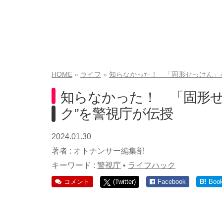
HOME
ライフ
知らなかった！ 「固形せっけん」
知らなかった！ 「固形せ
ク”を警視庁が伝授
2024.01.30
著者 :
オトナンサー編集部
キーワード :
警視庁
•
ライフハック
コメント
(Twitter)
Facebook
B!
Boo