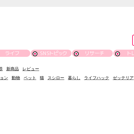
ライフ
SNSトピック
リサーチ
ト
題
新商品
レビュー
ョン
動物
ペット
猫
スシロー
暮らし
ライフハック
ゼッテリア