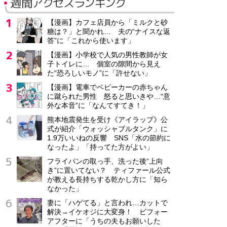
週間アクセスランキング
【漫画】カフェ店員から「ミルクと砂
糖は？」と聞かれ… 夫の“ナイスな返
答”に「これから使います」
【漫画】小学校で人気の男性教師が女
子トイレに… 個室の隙間から見え
た“恐ろしいモノ”に「許せない」
【漫画】電車でベビーカーの赤ちゃん
に蹴られた男性 怒ると思いきや…“意
外な本音”に「なんてすてき！」
熊本地震発生を受け《アイラップ》公
式が紹介「ウォッシャブルタンク」に
1.9万いいねの反響 SNS「水の節約に
なったよ」「持ってた方がよい」
フライパンの取っ手、洗った後“上向
き”に置いてない？ ティファール公式
が教える長持ちする乾かし方に「知ら
なかった」
妻に「ハゲてる」と言われ…カットで
解決→イケオジに大変身！ ビフォー
アフターに「うちの夫もお願いした