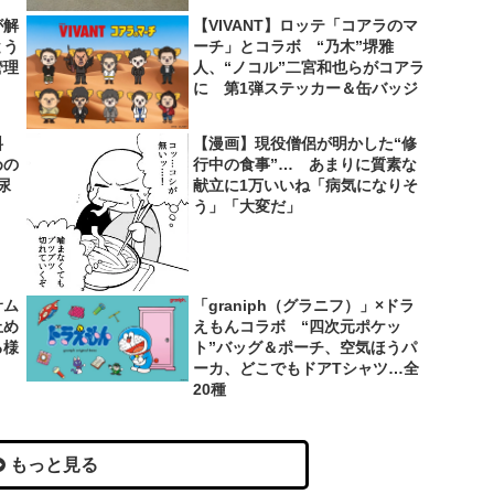
が解
【VIVANT】ロッテ「コアラのマ
とう
ーチ」とコラボ “乃木”堺雅
管理
人、“ノコル”二宮和也らがコアラ
に 第1弾ステッカー＆缶バッジ
料
【漫画】現役僧侶が明かした“修
めの
行中の食事”… あまりに質素な
尿
献立に1万いいね「病気になりそ
う」「大変だ」
サム
「graniph（グラニフ）」×ドラ
止め
えもんコラボ “四次元ポケッ
る様
ト”バッグ＆ポーチ、空気ほうパ
ーカ、どこでもドアTシャツ…全
20種
もっと見る