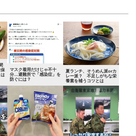
間
マスク着用だけじゃ不十
凍保
夏ランチ、そうめん派orカ
分…避難所で「感染症」を
とは
レー派？ 不足しがちな栄
防ぐには？
養素を補うコツとは