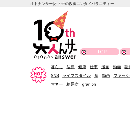
オトナンサー|オトナの教養エンタメバラエティー
TOP
暮らし
法律
健康
仕事
漫画
動画
話
SNS
ライフスタイル
食
動画
ファッシ
マネー
糖尿病
graniph