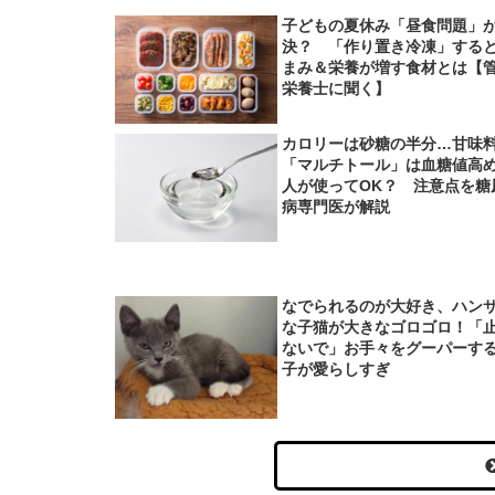
子どもの夏休み「昼食問題」
決？ 「作り置き冷凍」する
まみ＆栄養が増す食材とは【
栄養士に聞く】
カロリーは砂糖の半分…甘味
「マルチトール」は血糖値高
人が使ってOK？ 注意点を糖
病専門医が解説
なでられるのが大好き、ハン
な子猫が大きなゴロゴロ！「
ないで」お手々をグーパーす
子が愛らしすぎ