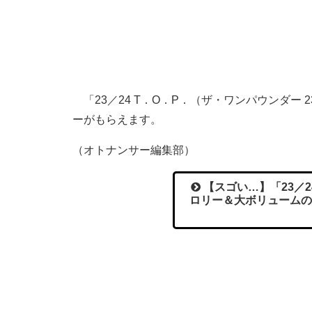
「23／24 T．O．P．（ザ・ワンパウンダー
ーがもらえます。
（オトナンサー編集部）
【スゴい…】「23／2
ロリー＆大ボリュームの