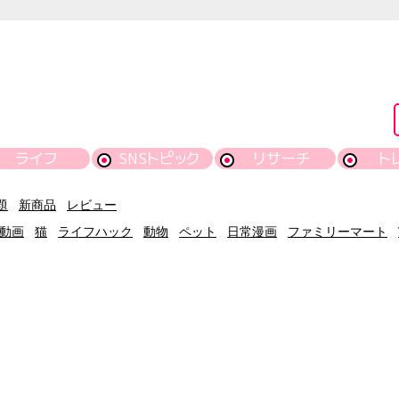
ライフ
SNSトピック
リサーチ
ト
題
新商品
レビュー
動画
猫
ライフハック
動物
ペット
日常漫画
ファミリーマート