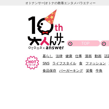
オトナンサー|オトナの教養エンタメバラエティー
TOP
暮らし
法律
健康
仕事
漫画
動画
話
SNS
ライフスタイル
食
ファッション
食品保存
バーガーキング
栄養
牛角