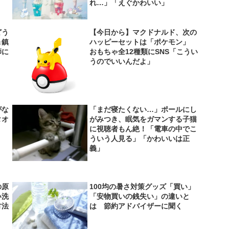
れ…」「えぐかわいい」
どう
【今日から】マクドナルド、次の
＆鎮
ハッピーセットは「ポケモン」
師に
おもちゃ全12種類にSNS「こうい
うのでいいんだよ」
がな
「まだ寝たくない…」ポールにし
タオ
がみつき、眠気をガマンする子猫
に視聴者もん絶！「電車の中でこ
ういう人見る」「かわいいは正
義」
の原
100均の暑さ対策グッズ「買い」
い洗
「安物買いの銭失い」の違いと
方法
は 節約アドバイザーに聞く