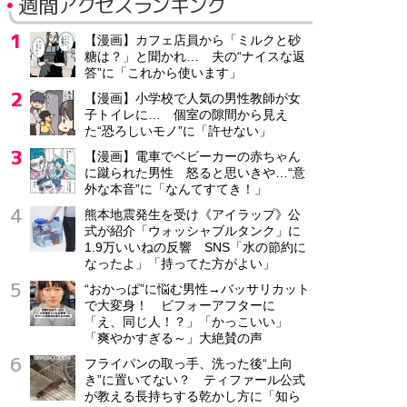
週間アクセスランキング
【漫画】カフェ店員から「ミルクと砂
糖は？」と聞かれ… 夫の“ナイスな返
答”に「これから使います」
【漫画】小学校で人気の男性教師が女
子トイレに… 個室の隙間から見え
た“恐ろしいモノ”に「許せない」
【漫画】電車でベビーカーの赤ちゃん
に蹴られた男性 怒ると思いきや…“意
外な本音”に「なんてすてき！」
熊本地震発生を受け《アイラップ》公
式が紹介「ウォッシャブルタンク」に
1.9万いいねの反響 SNS「水の節約に
なったよ」「持ってた方がよい」
“おかっぱ”に悩む男性→バッサリカット
で大変身！ ビフォーアフターに
「え、同じ人！？」「かっこいい」
「爽やかすぎる～」大絶賛の声
フライパンの取っ手、洗った後“上向
き”に置いてない？ ティファール公式
が教える長持ちする乾かし方に「知ら