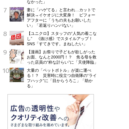
なかった」
妻に「ハゲてる」と言われ…カットで
解決→イケオジに大変身！ ビフォー
アフターに「うちの夫もお願いした
い」「若返りハンパない」
【ユニクロ】スタッフの“人気の着こな
し” 《抜け感》でスタイルアップ！
SNS「すてきです。まねしたい」
【漫画】お祭りで子どもが欲しがった
お面、なんと2000円！？ 焦る母を救
った店員の“粋な計らい”に「天使降臨」
大量の「ペットボトル」が楽に運べ
る！？ 災害時に役立つ自衛隊の“ライ
フハック”に「目からうろこ」「助か
る」