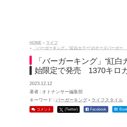
HOME
ライフ
「バーガーキング」“紅白カラー”のチーズバーガー 
「バーガーキング」“紅白
始限定で発売 1370キロ
2023.12.12
著者 :
オトナンサー編集部
キーワード :
バーガーキング
•
ライフスタイル
コメント
(Twitter)
Facebook
B!
Boo