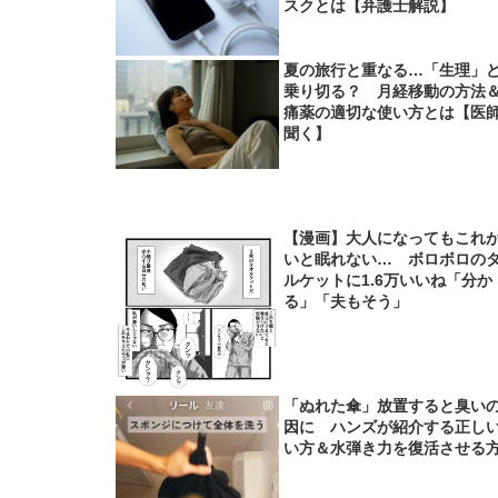
スクとは【弁護士解説】
夏の旅行と重なる…「生理」
乗り切る？ 月経移動の方法
痛薬の適切な使い方とは【医
聞く】
【漫画】大人になってもこれ
いと眠れない… ボロボロの
ルケットに1.6万いいね「分か
る」「夫もそう」
「ぬれた傘」放置すると臭い
因に ハンズが紹介する正し
い方＆水弾き力を復活させる