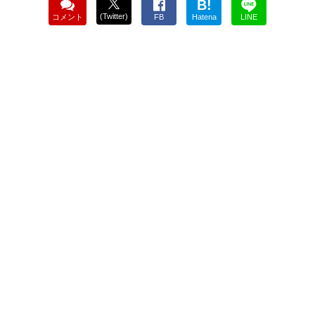
B!
(Twitter)
コメント
FB
Hatena
LINE