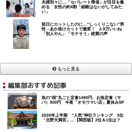
夫婦別々に…「セパレート帰省」が注目を集
める 女性の約4割「経験はないがしてみた
い」
前日にカットしたのに…“しっくりこない”男
性→あか抜けカットで激変！ 2.9万いいね
「別人やん」「モテそう」絶賛の声
もっと見る
編集部おすすめ記事
魚の“頭”丸ごと定食1480円、お魚定食（サ
バ）500円 今夜「オモウマい店」夏休みSP
2026年上半期 “人気”神社ランキング 3位
「北野天満宮」…【関西版】2位＆1位は？