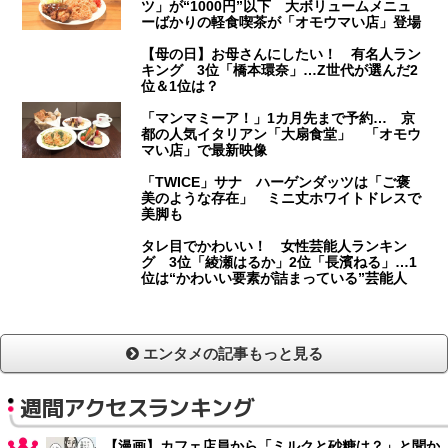
ツ」が“1000円”以下 大ボリュームメニュ
ーばかりの軽食喫茶が「オモウマい店」登場
【母の日】お母さんにしたい！ 有名人ラン
キング 3位「橋本環奈」…Z世代が選んだ2
位＆1位は？
「マンマミーア！」1カ月先まで予約… 京
都の人気イタリアン「大扇食堂」 「オモウ
マい店」で最新映像
「TWICE」サナ ハーゲンダッツは「ご褒
美のような存在」 ミニ丈ホワイトドレスで
美脚も
タレ目でかわいい！ 女性芸能人ランキン
グ 3位「綾瀬はるか」2位「長濱ねる」…1
位は“かわいい要素が詰まっている”芸能人
エンタメの記事もっと見る
週間アクセスランキング
【漫画】カフェ店員から「ミルクと砂糖は？」と聞か