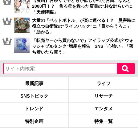
【漫画】お祭りで子どもが欲しがったお面、なんと
2000円！？ 焦る母を救った店員の“粋な計らい”に
「天使降臨」
大量の「ペットボトル」が楽に運べる！？ 災害時に
役立つ自衛隊の“ライフハック”に「目からうろこ」
「助かる」
「転売ヤーから買わないで」アイラップ公式が“ウォ
ッシャブルタンク”増産を報告 SNS「心強い」「落
ち着いたら買う」
最新記事
ライフ
SNSトピック
リサーチ
トレンド
エンタメ
特別企画
特集一覧