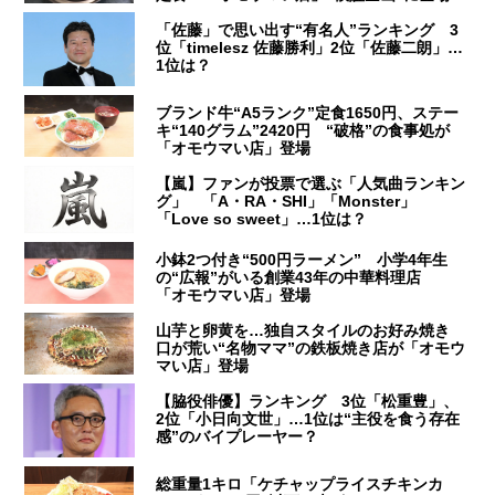
「佐藤」で思い出す“有名人”ランキング 3
位「timelesz 佐藤勝利」2位「佐藤二朗」…
1位は？
ブランド牛“A5ランク”定食1650円、ステー
キ“140グラム”2420円 “破格”の食事処が
「オモウマい店」登場
【嵐】ファンが投票で選ぶ「人気曲ランキン
グ」 「A・RA・SHI」「Monster」
「Love so sweet」…1位は？
小鉢2つ付き“500円ラーメン” 小学4年生
の“広報”がいる創業43年の中華料理店
「オモウマい店」登場
山芋と卵黄を…独自スタイルのお好み焼き
口が荒い“名物ママ”の鉄板焼き店が「オモウ
マい店」登場
【脇役俳優】ランキング 3位「松重豊」、
2位「小日向文世」…1位は“主役を食う存在
感”のバイプレーヤー？
総重量1キロ「ケチャップライスチキンカ