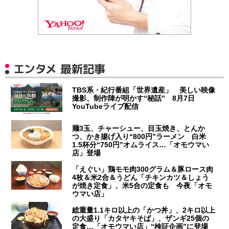
エンタメ 最新記事
TBS系・紀行番組「世界遺産」 美しい映像
撮影、制作陣が明かす“秘話” 8月7日
YouTubeライブ配信
麺3玉、チャーシュー、目玉焼き、とんか
つ、かき揚げ入り“800円”ラーメン 白米
1.5杯分“750円”オムライス…「オモウマい
店」登場
「えぐい」鶏モモ肉300グラム＆豚ロース肉
4枚＆米2合＆うどん「チキンカツ＆しょう
が焼き定食」、米5合の定食も 今夜「オモ
ウマい店」
総重量1.1キロ以上の「かつ丼」、2キロ以上
の大盛り「カタヤキそば」、ザンギ25個の
定食…「オモウマい店」“検証企画”に登場