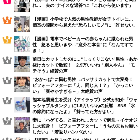
れ… 夫の“ナイスな返答”に「これから使います」
【漫画】小学校で人気の男性教師が女子トイレに…
個室の隙間から見えた“恐ろしいモノ”に「許せない」
【漫画】電車でベビーカーの赤ちゃんに蹴られた男
性 怒ると思いきや…“意外な本音”に「なんてすて
き！」
前日にカットしたのに…“しっくりこない”男性→あか
抜けカットで激変！ 2.9万いいね「別人やん」「モ
テそう」絶賛の声
“おかっぱ”に悩む男性→バッサリカットで大変身！
ビフォーアフターに「え、同じ人！？」「かっこい
い」「爽やかすぎる～」大絶賛の声
熊本地震発生を受け《アイラップ》公式が紹介「ウォ
ッシャブルタンク」に1.9万いいねの反響 SNS「水
の節約になったよ」「持ってた方がよい」
妻に「ハゲてる」と言われ…カットで解決→イケオジ
に大変身！ ビフォーアフターに「うちの夫もお願い
したい」「若返りハンパない」