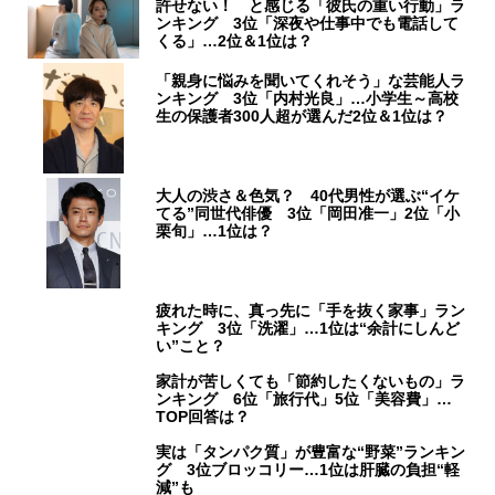
許せない！ と感じる「彼氏の重い行動」ラ
ンキング 3位「深夜や仕事中でも電話して
くる」…2位＆1位は？
「親身に悩みを聞いてくれそう」な芸能人ラ
ンキング 3位「内村光良」…小学生～高校
生の保護者300人超が選んだ2位＆1位は？
大人の渋さ＆色気？ 40代男性が選ぶ“イケ
てる”同世代俳優 3位「岡田准一」2位「小
栗旬」…1位は？
疲れた時に、真っ先に「手を抜く家事」ラン
キング 3位「洗濯」…1位は“余計にしんど
い”こと？
家計が苦しくても「節約したくないもの」ラ
ンキング 6位「旅行代」5位「美容費」…
TOP回答は？
実は「タンパク質」が豊富な“野菜”ランキン
グ 3位ブロッコリー…1位は肝臓の負担“軽
減”も