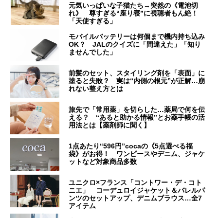
元気いっぱいな子猫たち→突然の《電池切
れ》 尊すぎる“座り寝”に視聴者もん絶！
「天使すぎる」
モバイルバッテリーは何個まで機内持ち込み
OK？ JALのクイズに「間違えた」「知り
ませんでした」
前髪のセット、スタイリング剤を「表面」に
塗ると失敗？ 実は“内側の根元”が正解…崩
れない整え方とは
旅先で「常用薬」を切らした…薬局で何を伝
える？ “あると助かる情報”とお薬手帳の活
用法とは【薬剤師に聞く】
1点あたり“596円”cocaの《5点選べる福
袋》がお得！ ワンピースやデニム、ジャケ
ットなど対象商品多数
ユニクロ×フランス「コントワー・デ・コト
ニエ」 コーデュロイジャケット＆バレルパ
ンツのセットアップ、デニムブラウス…全7
アイテム