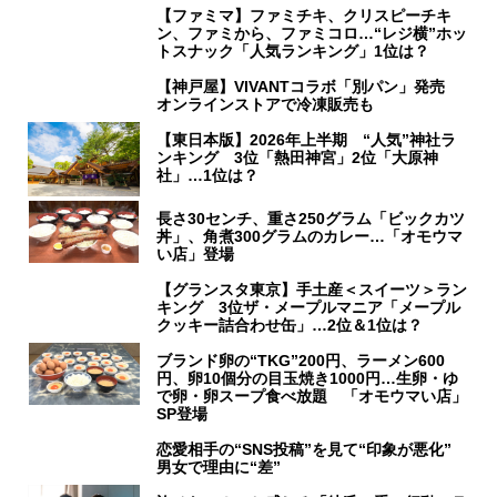
【ファミマ】ファミチキ、クリスピーチキ
ン、ファミから、ファミコロ…“レジ横”ホッ
トスナック「人気ランキング」1位は？
【神戸屋】VIVANTコラボ「別パン」発売
オンラインストアで冷凍販売も
【東日本版】2026年上半期 “人気”神社ラ
ンキング 3位「熱田神宮」2位「大原神
社」…1位は？
長さ30センチ、重さ250グラム「ビックカツ
丼」、角煮300グラムのカレー…「オモウマ
い店」登場
【グランスタ東京】手土産＜スイーツ＞ラン
キング 3位ザ・メープルマニア「メープル
クッキー詰合わせ缶」…2位＆1位は？
ブランド卵の“TKG”200円、ラーメン600
円、卵10個分の目玉焼き1000円…生卵・ゆ
で卵・卵スープ食べ放題 「オモウマい店」
SP登場
恋愛相手の“SNS投稿”を見て“印象が悪化”
男女で理由に“差”