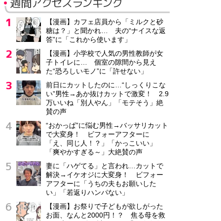
週間アクセスランキング
【漫画】カフェ店員から「ミルクと砂
糖は？」と聞かれ… 夫の“ナイスな返
答”に「これから使います」
【漫画】小学校で人気の男性教師が女
子トイレに… 個室の隙間から見え
た“恐ろしいモノ”に「許せない」
前日にカットしたのに…“しっくりこな
い”男性→あか抜けカットで激変！ 2.9
万いいね「別人やん」「モテそう」絶
賛の声
“おかっぱ”に悩む男性→バッサリカット
で大変身！ ビフォーアフターに
「え、同じ人！？」「かっこいい」
「爽やかすぎる～」大絶賛の声
妻に「ハゲてる」と言われ…カットで
解決→イケオジに大変身！ ビフォー
アフターに「うちの夫もお願いした
い」「若返りハンパない」
【漫画】お祭りで子どもが欲しがった
お面、なんと2000円！？ 焦る母を救