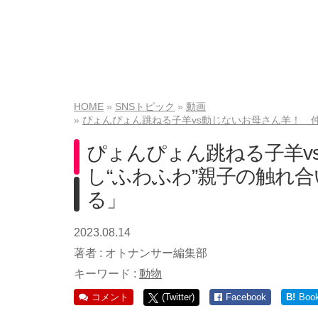
HOME
SNSトピック
動画
ぴょんぴょん跳ねる子羊vs動じないお母さん羊！ 
ぴょんぴょん跳ねる子羊v
し“ふわふわ”親子の触れ
る」
2023.08.14
著者 :
オトナンサー編集部
キーワード :
動物
コメント
(Twitter)
Facebook
B!
Boo