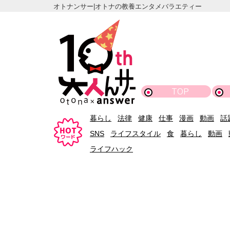
オトナンサー|オトナの教養エンタメバラエティー
TOP
暮らし
法律
健康
仕事
漫画
動画
話
SNS
ライフスタイル
食
暮らし
動画
ライフハック