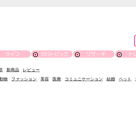
ライフ
SNSトピック
リサーチ
ト
題
新商品
レビュー
動物
ファッション
美容
医療
コミュニケーション
結婚
ペット