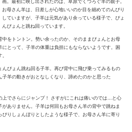
画。最初に映し出されたのは、草原でくつろぐ羊の親子。
お母さん羊は、日差しが心地いいのか目を細めてのんびり
していますが、子羊は元気があり余っている様子で、ぴょ
んぴょんと跳ね回っています。
中をトントン。勢い余ったのか、そのままぴょんとお母
羊にとって、子羊の体重は負担にもならないようです。困
す。
んぴょん跳ね回る子羊。再び背中に飛び乗ってみるもの
ん子羊の動きがおとなしくなり、諦めたのかと思った
上でさらにジャンプ！ さすがにこれは痛いのでは…と心
子がありません。子羊は何回もお母さん羊の背中で跳ねま
っぴりしょんぼりとしたような様子で、お母さん羊に寄り