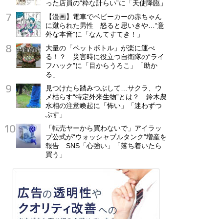
った店員の“粋な計らい”に「天使降臨」
【漫画】電車でベビーカーの赤ちゃん
に蹴られた男性 怒ると思いきや…“意
外な本音”に「なんてすてき！」
大量の「ペットボトル」が楽に運べ
る！？ 災害時に役立つ自衛隊の“ライ
フハック”に「目からうろこ」「助か
る」
見つけたら踏みつぶして…サクラ、ウ
メ枯らす“特定外来生物”とは？ 鈴木農
水相の注意喚起に「怖い」「迷わずつ
ぶす」
「転売ヤーから買わないで」アイラッ
プ公式が“ウォッシャブルタンク”増産を
報告 SNS「心強い」「落ち着いたら
買う」