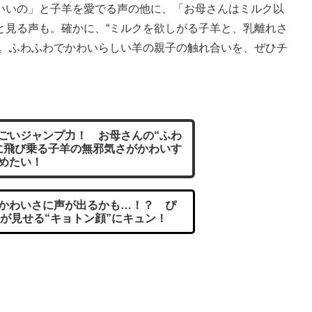
いの」と子羊を愛でる声の他に、「お母さんはミルク以
と見る声も。確かに、“ミルクを欲しがる子羊と、乳離れさ
す。ふわふわでかわいらしい羊の親子の触れ合いを、ぜひチ
ごいジャンプ力！ お母さんの“ふわ
に飛び乗る子羊の無邪気さがかわいす
めたい！
かわいさに声が出るかも…！？ ぴ
が見せる“キョトン顔”にキュン！