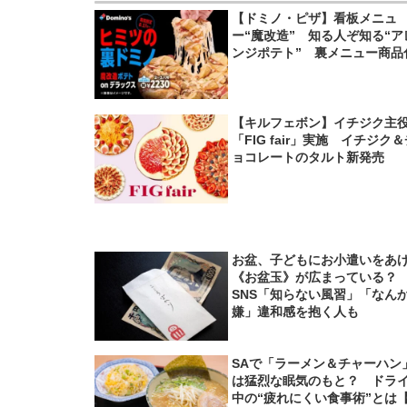
【ドミノ・ピザ】看板メニュ
ー“魔改造” 知る人ぞ知る“ア
ンジポテト” 裏メニュー商品
【キルフェボン】イチジク主
「FIG fair」実施 イチジク
ョコレートのタルト新発売
お盆、子どもにお小遣いをあ
《お盆玉》が広まっている
SNS「知らない風習」「なん
嫌」違和感を抱く人も
SAで「ラーメン＆チャーハン
は猛烈な眠気のもと？ ドラ
中の“疲れにくい食事術”とは