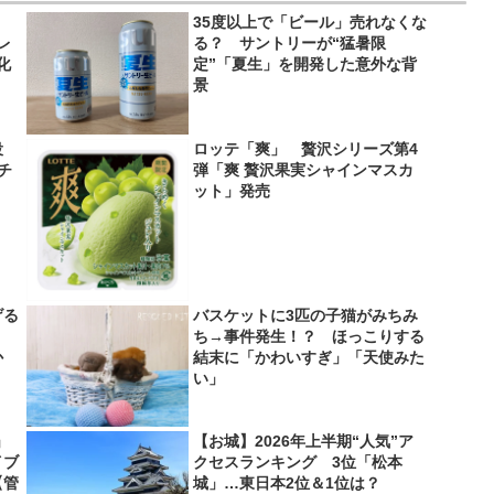
35度以上で「ビール」売れなくな
レ
る？ サントリーが“猛暑限
化
定”「夏生」を開発した意外な背
景
役
ロッテ「爽」 贅沢シリーズ第4
＆チ
弾「爽 贅沢果実シャインマスカ
ット」発売
げる
バスケットに3匹の子猫がみちみ
？
ち→事件発生！？ ほっこりする
か
結末に「かわいすぎ」「天使みた
い」
」
【お城】2026年上半期“人気”ア
イブ
クセスランキング 3位「松本
【管
城」…東日本2位＆1位は？