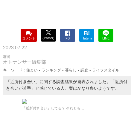
B!
(Twitter)
コメント
FB
Hatena
LINE
2023.07.22
著者 :
オトナンサー編集部
キーワード :
住まい
•
ランキング
•
暮らし
•
調査
•
ライフスタイル
「近所付き合い」に関する調査結果が発表されました。「近所付
き合いが苦手」と感じている人、実はかなり多いようです。
「近所付き合い」してる？ それとも…