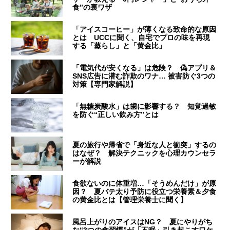
食”の裏ワザ
「アイスコーヒー」が薄くなる致命的な原因
とは UCCに聞く、自宅でプロの味を再現
する「蒸らし」と「黄金比」
「電気代が安くなる」は危険？ 偽アプリ＆
SNS広告に潜む詐欺のワナ… 被害防ぐ3つの
対策【専門家解説】
「無糖炭酸水」は歯に影響する？ 知覚過敏
を防ぐ“正しい飲み方”とは
夏の旅行や帰省で「身近な人と衝突」するの
はなぜ？ 解決テクニックを心理カウンセラ
ーが解説
食欲ないのに体重増…「そうめんだけ」が原
因？ 夏バテ太り予防に役立つ栄養素＆夕食
の黄金比とは【管理栄養士に聞く】
風呂上がりのアイスはNG？ 夏にやりがち