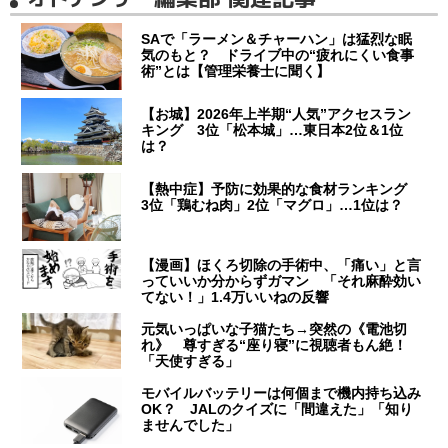
SAで「ラーメン＆チャーハン」は猛烈な眠
気のもと？ ドライブ中の“疲れにくい食事
術”とは【管理栄養士に聞く】
【お城】2026年上半期“人気”アクセスラン
キング 3位「松本城」…東日本2位＆1位
は？
【熱中症】予防に効果的な食材ランキング
3位「鶏むね肉」2位「マグロ」…1位は？
【漫画】ほくろ切除の手術中、「痛い」と言
っていいか分からずガマン 「それ麻酔効い
てない！」1.4万いいねの反響
元気いっぱいな子猫たち→突然の《電池切
れ》 尊すぎる“座り寝”に視聴者もん絶！
「天使すぎる」
モバイルバッテリーは何個まで機内持ち込み
OK？ JALのクイズに「間違えた」「知り
ませんでした」