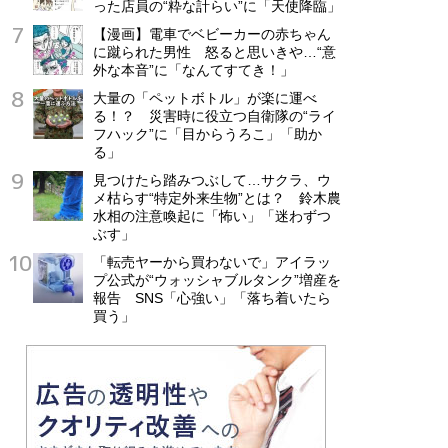
った店員の“粋な計らい”に「天使降臨」
【漫画】電車でベビーカーの赤ちゃん
に蹴られた男性 怒ると思いきや…“意
外な本音”に「なんてすてき！」
大量の「ペットボトル」が楽に運べ
る！？ 災害時に役立つ自衛隊の“ライ
フハック”に「目からうろこ」「助か
る」
見つけたら踏みつぶして…サクラ、ウ
メ枯らす“特定外来生物”とは？ 鈴木農
水相の注意喚起に「怖い」「迷わずつ
ぶす」
「転売ヤーから買わないで」アイラッ
プ公式が“ウォッシャブルタンク”増産を
報告 SNS「心強い」「落ち着いたら
買う」