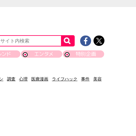
レンド
エンタメ
特別企画
ン
調査
心理
医療漫画
ライフハック
事件
美容