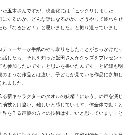
た玉木さんですが、映画化には「ビックリしました
画にするのか、どんな話になるのか、どうやって終わらせ
たら『なるほど！』と思いました」と振り返っていまし
デューサーが手紙のやり取りをしたことがきっかけだっ
と話したら、それを知った飯田さんがグッズをプレゼント
でも参加したいです』と思いを書いたんです」と経緯も明
段のような作品とは違い、子どもが見ている作品に参加し
くれました。
る新キャラクターのタオルの妖精「にゅう」の声を演じ
の演技とは違い、難しいと感じています。体全体で動くと
世界を作る声優の方々の技術はすごいと思っています」と
のように話さないといけないし、内容が伝わらないと意