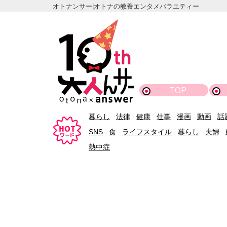
オトナンサー|オトナの教養エンタメバラエティー
TOP
暮らし
法律
健康
仕事
漫画
動画
話
SNS
食
ライフスタイル
暮らし
夫婦
熱中症