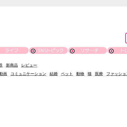
ライフ
SNSトピック
リサーチ
ト
題
新商品
レビュー
動画
コミュニケーション
結婚
ペット
動物
猫
医療
ファッショ