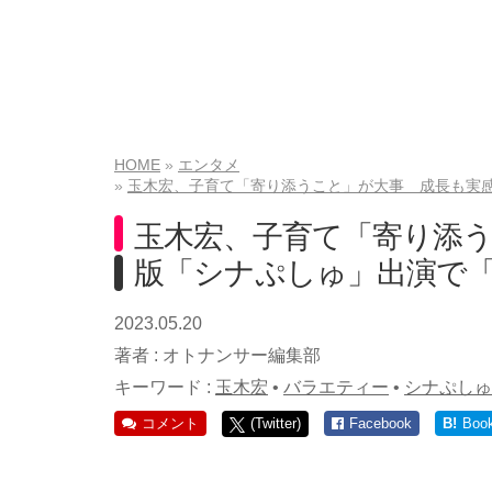
HOME
エンタメ
玉木宏、子育て「寄り添うこと」が大事 成長も実
玉木宏、子育て「寄り添
版「シナぷしゅ」出演で
2023.05.20
著者 :
オトナンサー編集部
キーワード :
玉木宏
•
バラエティー
•
シナぷしゅ
コメント
(Twitter)
Facebook
B!
Boo