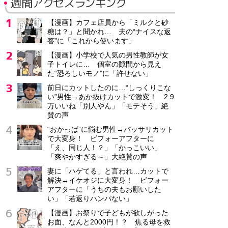
週間アクセスランキング
【漫画】カフェ店員から「ミルクと砂
糖は？」と聞かれ… 夫の“ナイスな返
答”に「これから使います」
【漫画】小学校で人気の男性教師が女
子トイレに… 個室の隙間から見え
た“恐ろしいモノ”に「許せない」
前日にカットしたのに…“しっくりこな
い”男性→あか抜けカットで激変！ 2.9
万いいね「別人やん」「モテそう」絶
賛の声
“おかっぱ”に悩む男性→バッサリカット
で大変身！ ビフォーアフターに
「え、同じ人！？」「かっこいい」
「爽やかすぎる～」大絶賛の声
妻に「ハゲてる」と言われ…カットで
解決→イケオジに大変身！ ビフォー
アフターに「うちの夫もお願いした
い」「若返りハンパない」
【漫画】お祭りで子どもが欲しがった
お面、なんと2000円！？ 焦る母を救