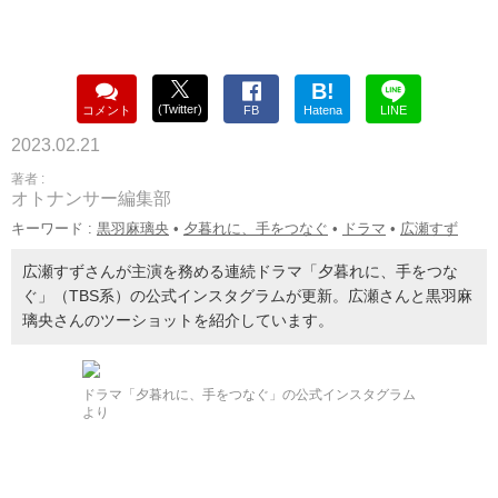
B!
(Twitter)
コメント
FB
Hatena
LINE
2023.02.21
著者 :
オトナンサー編集部
キーワード :
黒羽麻璃央
•
夕暮れに、手をつなぐ
•
ドラマ
•
広瀬すず
広瀬すずさんが主演を務める連続ドラマ「夕暮れに、手をつな
ぐ」（TBS系）の公式インスタグラムが更新。広瀬さんと黒羽麻
璃央さんのツーショットを紹介しています。
ドラマ「夕暮れに、手をつなぐ」の公式インスタグラム
より