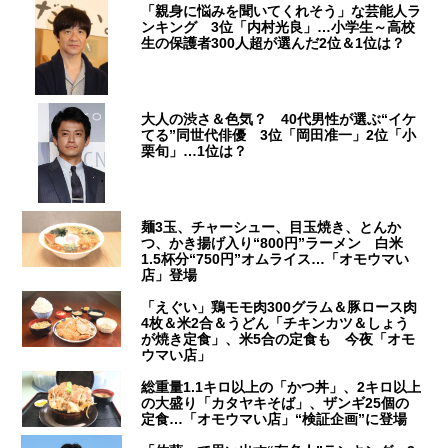
「親身に悩みを聞いてくれそう」な芸能人ラ
ンキング 3位「内村光良」…小学生～高校
生の保護者300人超が選んだ2位＆1位は？
大人の渋さ＆色気？ 40代男性が選ぶ“イケ
てる”同世代俳優 3位「岡田准一」2位「小
栗旬」…1位は？
麺3玉、チャーシュー、目玉焼き、とんか
つ、かき揚げ入り“800円”ラーメン 白米
1.5杯分“750円”オムライス…「オモウマい
店」登場
「えぐい」鶏モモ肉300グラム＆豚ロース肉
4枚＆米2合＆うどん「チキンカツ＆しょう
が焼き定食」、米5合の定食も 今夜「オモ
ウマい店」
総重量1.1キロ以上の「かつ丼」、2キロ以上
の大盛り「カタヤキそば」、ザンギ25個の
定食…「オモウマい店」“検証企画”に登場