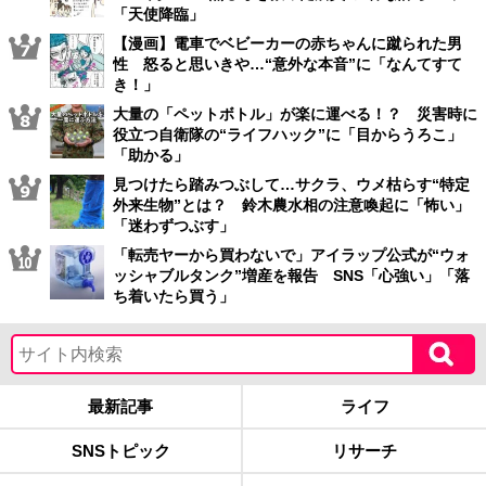
「天使降臨」
【漫画】電車でベビーカーの赤ちゃんに蹴られた男
性 怒ると思いきや…“意外な本音”に「なんてすて
き！」
大量の「ペットボトル」が楽に運べる！？ 災害時に
役立つ自衛隊の“ライフハック”に「目からうろこ」
「助かる」
見つけたら踏みつぶして…サクラ、ウメ枯らす“特定
外来生物”とは？ 鈴木農水相の注意喚起に「怖い」
「迷わずつぶす」
「転売ヤーから買わないで」アイラップ公式が“ウォ
ッシャブルタンク”増産を報告 SNS「心強い」「落
ち着いたら買う」
最新記事
ライフ
SNSトピック
リサーチ