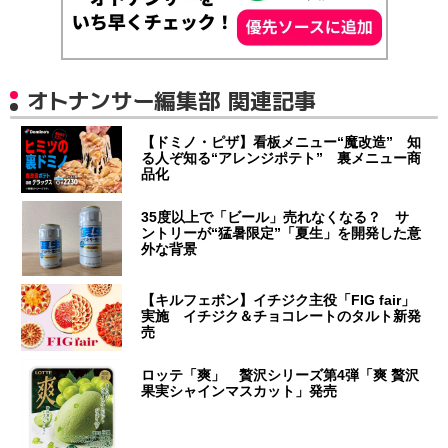
オトナンサー編集部 関連記事
【ドミノ・ピザ】看板メニュー“魔改造” 知
る人ぞ知る“アレンジポテト” 裏メニュー商
品化
35度以上で「ビール」売れなくなる？ サ
ントリーが“猛暑限定”「夏生」を開発した意
外な背景
【キルフェボン】イチジク主役「FIG fair」
実施 イチジク＆チョコレートのタルト新発
売
ロッテ「爽」 贅沢シリーズ第4弾「爽 贅沢
果実シャインマスカット」発売