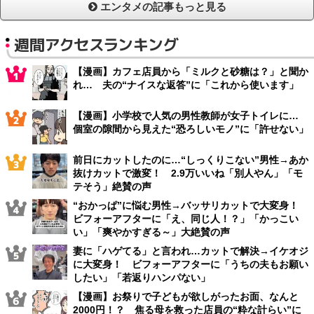
エンタメの記事もっと見る
週間アクセスランキング
【漫画】カフェ店員から「ミルクと砂糖は？」と聞か
れ… 夫の“ナイスな返答”に「これから使います」
【漫画】小学校で人気の男性教師が女子トイレに…
個室の隙間から見えた“恐ろしいモノ”に「許せない」
前日にカットしたのに…“しっくりこない”男性→あか
抜けカットで激変！ 2.9万いいね「別人やん」「モ
テそう」絶賛の声
“おかっぱ”に悩む男性→バッサリカットで大変身！
ビフォーアフターに「え、同じ人！？」「かっこい
い」「爽やかすぎる～」大絶賛の声
妻に「ハゲてる」と言われ…カットで解決→イケオジ
に大変身！ ビフォーアフターに「うちの夫もお願い
したい」「若返りハンパない」
【漫画】お祭りで子どもが欲しがったお面、なんと
2000円！？ 焦る母を救った店員の“粋な計らい”に