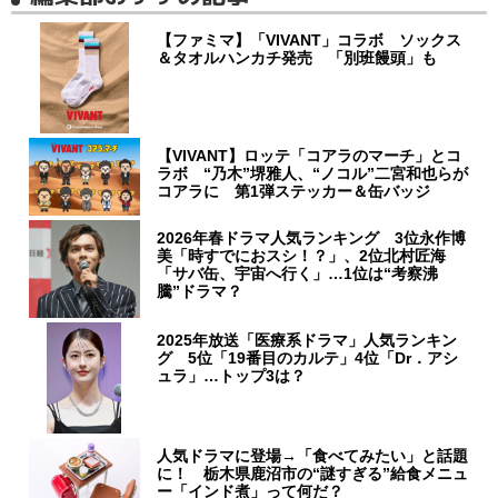
【ファミマ】「VIVANT」コラボ ソックス
＆タオルハンカチ発売 「別班饅頭」も
【VIVANT】ロッテ「コアラのマーチ」とコ
ラボ “乃木”堺雅人、“ノコル”二宮和也らが
コアラに 第1弾ステッカー＆缶バッジ
2026年春ドラマ人気ランキング 3位永作博
美「時すでにおスシ！？」、2位北村匠海
「サバ缶、宇宙へ行く」…1位は“考察沸
騰”ドラマ？
2025年放送「医療系ドラマ」人気ランキン
グ 5位「19番目のカルテ」4位「Dr．アシ
ュラ」…トップ3は？
人気ドラマに登場→「食べてみたい」と話題
に！ 栃木県鹿沼市の“謎すぎる”給食メニュ
ー「インド煮」って何だ？