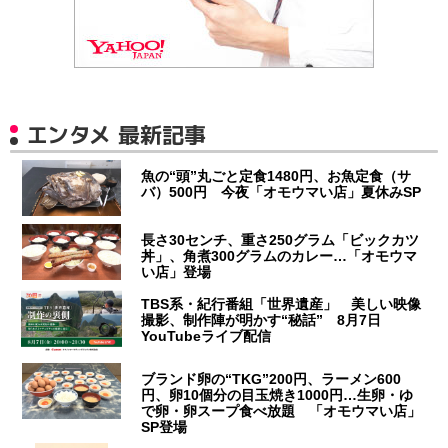
エンタメ 最新記事
魚の“頭”丸ごと定食1480円、お魚定食（サ
バ）500円 今夜「オモウマい店」夏休みSP
長さ30センチ、重さ250グラム「ビックカツ
丼」、角煮300グラムのカレー…「オモウマ
い店」登場
TBS系・紀行番組「世界遺産」 美しい映像
撮影、制作陣が明かす“秘話” 8月7日
YouTubeライブ配信
ブランド卵の“TKG”200円、ラーメン600
円、卵10個分の目玉焼き1000円…生卵・ゆ
で卵・卵スープ食べ放題 「オモウマい店」
SP登場