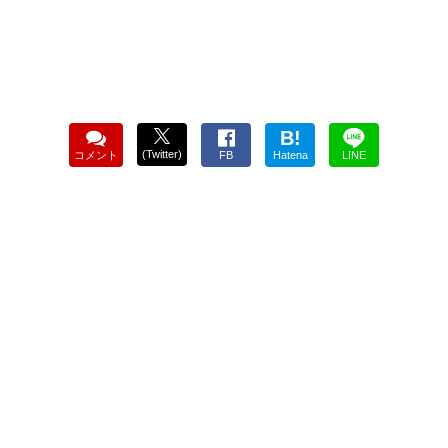
B!
(Twitter)
コメント
FB
Hatena
LINE