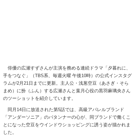
俳優の広瀬すずさんが主演を務める連続ドラマ「夕暮れに、
手をつなぐ」（TBS系、毎週火曜 午後10時）の公式インスタグ
ラムが2月21日までに更新。主人公・浅葱空豆（あさぎ・そら
まめ）に扮（ふん）する広瀬さんと葉月心役の黒羽麻璃央さん
のツーショットを紹介しています。
同月14日に放送された第5話では、高級アパレルブランド
「アンダーソニア」のパタンナーの心が、同ブランドで働くこ
とになった空豆をウインドウショッピングに誘う姿が描かれま
した。