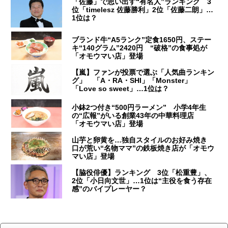
「佐藤」で思い出す“有名人”ランキング 3
位「timelesz 佐藤勝利」2位「佐藤二朗」…
1位は？
ブランド牛“A5ランク”定食1650円、ステー
キ“140グラム”2420円 “破格”の食事処が
「オモウマい店」登場
【嵐】ファンが投票で選ぶ「人気曲ランキン
グ」 「A・RA・SHI」「Monster」
「Love so sweet」…1位は？
小鉢2つ付き“500円ラーメン” 小学4年生
の“広報”がいる創業43年の中華料理店
「オモウマい店」登場
山芋と卵黄を…独自スタイルのお好み焼き
口が荒い“名物ママ”の鉄板焼き店が「オモウ
マい店」登場
【脇役俳優】ランキング 3位「松重豊」、
2位「小日向文世」…1位は“主役を食う存在
感”のバイプレーヤー？