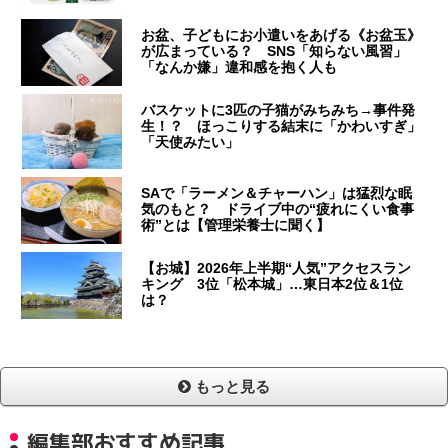
お盆、子どもにお小遣いをあげる《お盆玉》
が広まっている？ SNS「知らない風習」
「なんか嫌」違和感を抱く人も
バスケットに3匹の子猫がみちみち→事件発
生！？ ほっこりする結末に「かわいすぎ」
「天使みたい」
SAで「ラーメン＆チャーハン」は猛烈な眠
気のもと？ ドライブ中の“疲れにくい食事
術”とは【管理栄養士に聞く】
【お城】2026年上半期“人気”アクセスラン
キング 3位「松本城」…東日本2位＆1位
は？
もっと見る
編集部おすすめ記事