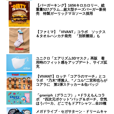
【バーガーキング】1656キロカロリー、総
重量527グラム…超大型チーズバーガー新発
売 特製ガーリックマヨソース採用
【ファミマ】「VIVANT」コラボ ソックス
＆タオルハンカチ発売 「別班饅頭」も
ユニクロ「エアリズム3Dマスク」再販 着
用時のフィット感をアップデート、サイズ拡
充
【VIVANT】ロッテ「コアラのマーチ」とコ
ラボ “乃木”堺雅人、“ノコル”二宮和也らが
コアラに 第1弾ステッカー＆缶バッジ
「graniph（グラニフ）」×ドラえもんコラ
ボ “四次元ポケット”バッグ＆ポーチ、空気
ほうパーカ、どこでもドアTシャツ…全20種
メガドライブ・セガサターン・ドリームキャ