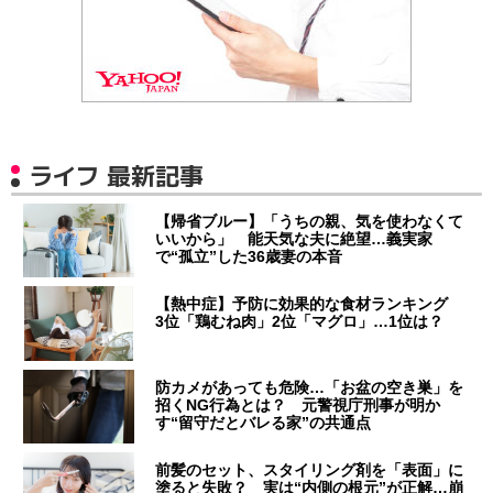
ライフ 最新記事
【帰省ブルー】「うちの親、気を使わなくて
いいから」 能天気な夫に絶望…義実家
で“孤立”した36歳妻の本音
【熱中症】予防に効果的な食材ランキング
3位「鶏むね肉」2位「マグロ」…1位は？
防カメがあっても危険…「お盆の空き巣」を
招くNG行為とは？ 元警視庁刑事が明か
す“留守だとバレる家”の共通点
前髪のセット、スタイリング剤を「表面」に
塗ると失敗？ 実は“内側の根元”が正解…崩