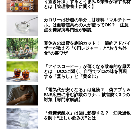
り置き冷凍」するとうまみ＆栄養が増す食材
とは【管理栄養士に聞く】
カロリーは砂糖の半分…甘味料「マルチトー
ル」は血糖値高めの人が使ってOK？ 注意
点を糖尿病専門医が解説
夏休みの出費を劇的カット！ 節約アドバイ
ザーが教える「0円レジャー」と“おうち外
食”の裏ワザ
「アイスコーヒー」が薄くなる致命的な原因
とは UCCに聞く、自宅でプロの味を再現
する「蒸らし」と「黄金比」
「電気代が安くなる」は危険？ 偽アプリ＆
SNS広告に潜む詐欺のワナ… 被害防ぐ3つの
対策【専門家解説】
「無糖炭酸水」は歯に影響する？ 知覚過敏
を防ぐ“正しい飲み方”とは