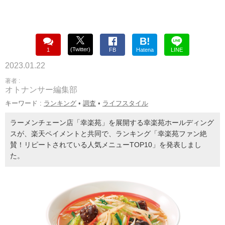
B!
(Twitter)
1
FB
Hatena
LINE
2023.01.22
著者 :
オトナンサー編集部
キーワード :
ランキング
•
調査
•
ライフスタイル
ラーメンチェーン店「幸楽苑」を展開する幸楽苑ホールディング
スが、楽天ペイメントと共同で、ランキング「幸楽苑ファン絶
賛！リピートされている人気メニューTOP10」を発表しまし
た。