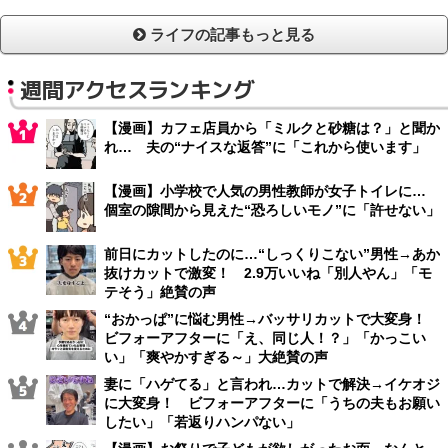
ライフの記事もっと見る
週間アクセスランキング
【漫画】カフェ店員から「ミルクと砂糖は？」と聞か
れ… 夫の“ナイスな返答”に「これから使います」
【漫画】小学校で人気の男性教師が女子トイレに…
個室の隙間から見えた“恐ろしいモノ”に「許せない」
前日にカットしたのに…“しっくりこない”男性→あか
抜けカットで激変！ 2.9万いいね「別人やん」「モ
テそう」絶賛の声
“おかっぱ”に悩む男性→バッサリカットで大変身！
ビフォーアフターに「え、同じ人！？」「かっこい
い」「爽やかすぎる～」大絶賛の声
妻に「ハゲてる」と言われ…カットで解決→イケオジ
に大変身！ ビフォーアフターに「うちの夫もお願い
したい」「若返りハンパない」