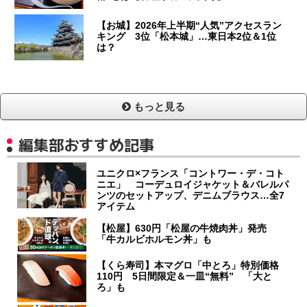
【お城】2026年上半期“人気”アクセスラン
キング 3位「松本城」…東日本2位＆1位
は？
もっと見る
編集部おすすめ記事
ユニクロ×フランス「コントワー・デ・コト
ニエ」 コーデュロイジャケット＆バレルパ
ンツのセットアップ、デニムブラウス…全7
アイテム
【松屋】630円「松屋の牛焼肉丼」発売
「牛カルビホルモン丼」も
【くら寿司】本マグロ「中とろ」特別価格
110円 5日間限定＆一皿“無料” 「大と
ろ」も