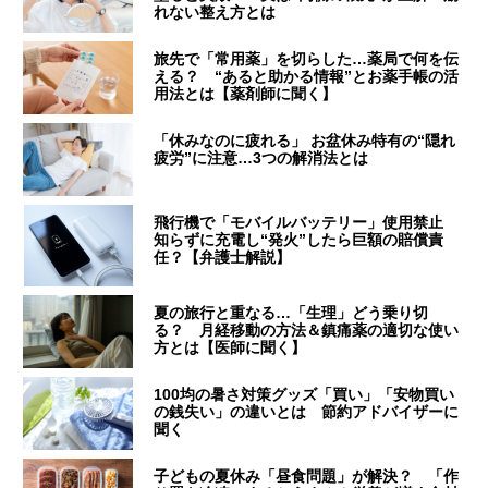
れない整え方とは
旅先で「常用薬」を切らした…薬局で何を伝
える？ “あると助かる情報”とお薬手帳の活
用法とは【薬剤師に聞く】
「休みなのに疲れる」 お盆休み特有の“隠れ
疲労”に注意…3つの解消法とは
飛行機で「モバイルバッテリー」使用禁止
知らずに充電し“発火”したら巨額の賠償責
任？【弁護士解説】
夏の旅行と重なる…「生理」どう乗り切
る？ 月経移動の方法＆鎮痛薬の適切な使い
方とは【医師に聞く】
100均の暑さ対策グッズ「買い」「安物買い
の銭失い」の違いとは 節約アドバイザーに
聞く
子どもの夏休み「昼食問題」が解決？ 「作