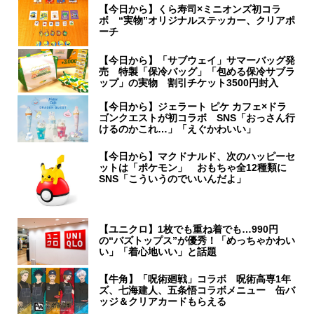
【今日から】くら寿司×ミニオンズ初コラ
ボ “実物”オリジナルステッカー、クリアポ
ーチ
【今日から】「サブウェイ」サマーバッグ発
売 特製「保冷バッグ」「包める保冷サブラ
ップ」の実物 割引チケット3500円封入
【今日から】ジェラート ピケ カフェ×ドラ
ゴンクエストが初コラボ SNS「おっさん行
けるのかこれ…」「えぐかわいい」
【今日から】マクドナルド、次のハッピーセ
ットは「ポケモン」 おもちゃ全12種類に
SNS「こういうのでいいんだよ」
【ユニクロ】1枚でも重ね着でも…990円
の“バズトップス”が優秀！「めっちゃかわい
い」「着心地いい」と話題
【牛角】「呪術廻戦」コラボ 呪術高専1年
ズ、七海建人、五条悟コラボメニュー 缶バ
ッジ＆クリアカードもらえる