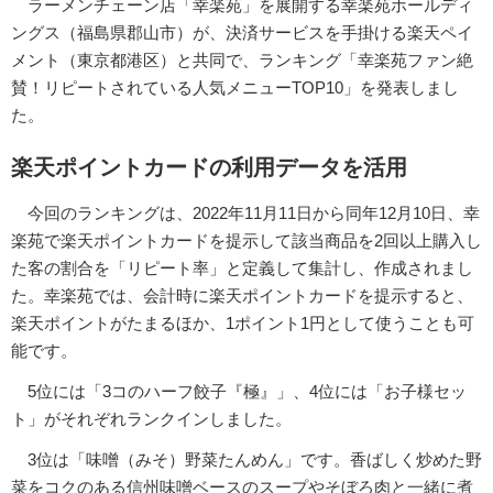
ラーメンチェーン店「幸楽苑」を展開する幸楽苑ホールディ
ングス（福島県郡山市）が、決済サービスを手掛ける楽天ペイ
メント（東京都港区）と共同で、ランキング「幸楽苑ファン絶
賛！リピートされている人気メニューTOP10」を発表しまし
た。
楽天ポイントカードの利用データを活用
今回のランキングは、2022年11月11日から同年12月10日、幸
楽苑で楽天ポイントカードを提示して該当商品を2回以上購入し
た客の割合を「リピート率」と定義して集計し、作成されまし
た。幸楽苑では、会計時に楽天ポイントカードを提示すると、
楽天ポイントがたまるほか、1ポイント1円として使うことも可
能です。
5位には「3コのハーフ餃子『極』」、4位には「お子様セッ
ト」がそれぞれランクインしました。
3位は「味噌（みそ）野菜たんめん」です。香ばしく炒めた野
菜をコクのある信州味噌ベースのスープやそぼろ肉と一緒に煮