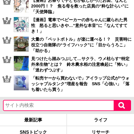
【漫画】お祭りで子どもが欲しがったお面、なんと
2000円！？ 焦る母を救った店員の“粋な計らい”に
「天使降臨」
【漫画】電車でベビーカーの赤ちゃんに蹴られた男
性 怒ると思いきや…“意外な本音”に「なんてすて
き！」
大量の「ペットボトル」が楽に運べる！？ 災害時に
役立つ自衛隊の“ライフハック”に「目からうろこ」
「助かる」
見つけたら踏みつぶして…サクラ、ウメ枯らす“特定
外来生物”とは？ 鈴木農水相の注意喚起に「怖い」
「迷わずつぶす」
「転売ヤーから買わないで」アイラップ公式が“ウォ
ッシャブルタンク”増産を報告 SNS「心強い」「落
ち着いたら買う」
最新記事
ライフ
SNSトピック
リサーチ