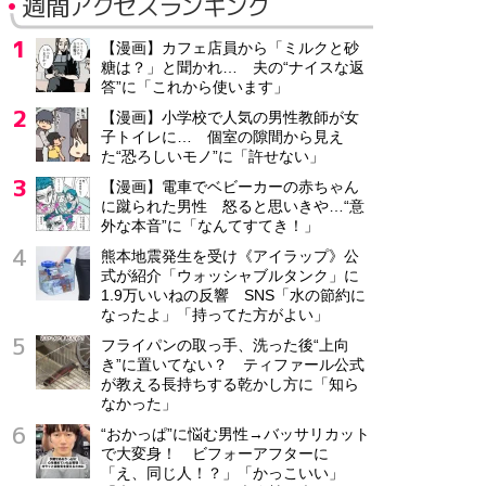
週間アクセスランキング
【漫画】カフェ店員から「ミルクと砂
糖は？」と聞かれ… 夫の“ナイスな返
答”に「これから使います」
【漫画】小学校で人気の男性教師が女
子トイレに… 個室の隙間から見え
た“恐ろしいモノ”に「許せない」
【漫画】電車でベビーカーの赤ちゃん
に蹴られた男性 怒ると思いきや…“意
外な本音”に「なんてすてき！」
熊本地震発生を受け《アイラップ》公
式が紹介「ウォッシャブルタンク」に
1.9万いいねの反響 SNS「水の節約に
なったよ」「持ってた方がよい」
フライパンの取っ手、洗った後“上向
き”に置いてない？ ティファール公式
が教える長持ちする乾かし方に「知ら
なかった」
“おかっぱ”に悩む男性→バッサリカット
で大変身！ ビフォーアフターに
「え、同じ人！？」「かっこいい」