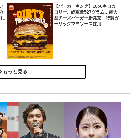
い
【バーガーキング】1656キロカ
の
ロリー、総重量527グラム…超大
切に
型チーズバーガー新発売 特製ガ
ーリックマヨソース採用
もっと見る