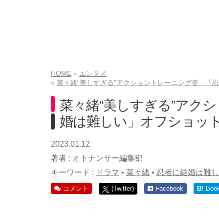
HOME
エンタメ
菜々緒“美しすぎる”アクショントレーニング姿 「
菜々緒“美しすぎる”アク
婚は難しい」オフショット
2023.01.12
著者 :
オトナンサー編集部
キーワード :
ドラマ
•
菜々緒
•
忍者に結婚は難し
コメント
(Twitter)
Facebook
B!
Boo