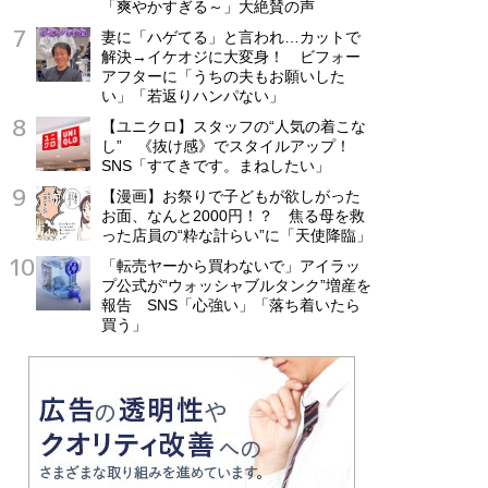
「爽やかすぎる～」大絶賛の声
妻に「ハゲてる」と言われ…カットで
解決→イケオジに大変身！ ビフォー
アフターに「うちの夫もお願いした
い」「若返りハンパない」
【ユニクロ】スタッフの“人気の着こな
し” 《抜け感》でスタイルアップ！
SNS「すてきです。まねしたい」
【漫画】お祭りで子どもが欲しがった
お面、なんと2000円！？ 焦る母を救
った店員の“粋な計らい”に「天使降臨」
「転売ヤーから買わないで」アイラッ
プ公式が“ウォッシャブルタンク”増産を
報告 SNS「心強い」「落ち着いたら
買う」