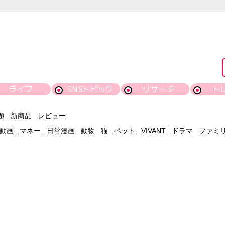
ライフ
SNSトピック
リサーチ
ト
題
新商品
レビュー
動画
マネー
日常漫画
動物
猫
ペット
VIVANT
ドラマ
ファミ