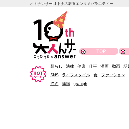
オトナンサー|オトナの教養エンタメバラエティー
TOP
暮らし
法律
健康
仕事
漫画
動画
話
SNS
ライフスタイル
食
ファッション
節約
睡眠
graniph