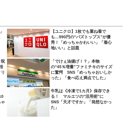
い」
【ユニクロ】1枚でも重ね着で
と
も…990円の“バズトップス”が優
秀！「めっちゃかわいい」「着心
地いい」と話題
 呪
「でけぇ油揚げ！？」本物
悟
の“45％増量”ファミチキのサイズ
クリ
に驚愕 SNS「めっちゃおいしか
った」「食べ応え満点でした」
牛乳は《冷凍で1カ月》保存でき
0
る！ マルエツの“活用術”に
ちゃ
SNS「天才ですか」「発想なかっ
た」