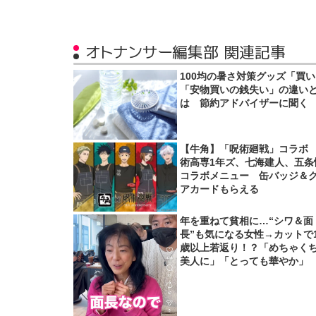
オトナンサー編集部 関連記事
100均の暑さ対策グッズ「買
「安物買いの銭失い」の違い
は 節約アドバイザーに聞く
【牛角】「呪術廻戦」コラボ
術高専1年ズ、七海建人、五条
コラボメニュー 缶バッジ＆
アカードもらえる
年を重ねて貧相に…“シワ＆面
長”も気になる女性→カットで1
歳以上若返り！？「めちゃく
美人に」「とっても華やか」