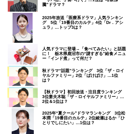
騰”ドラマ？
2025年放送「医療系ドラマ」人気ランキン
グ 5位「19番目のカルテ」4位「Dr．アシ
ュラ」…トップ3は？
人気ドラマに登場→「食べてみたい」と話題
に！ 栃木県鹿沼市の“謎すぎる”給食メニュ
ー「インド煮」って何だ？
秋ドラマ“話題”ランキング 3位「ザ・ロイ
ヤルファミリー」2位「ばけばけ」…1位
は？
【秋ドラマ】初回放送・注目度ランキング
3位妻夫木聡「ザ・ロイヤルファミリー」…
2位＆1位は？
2025年“夏クール”ドラマランキング 3位松
本潤「19番目のカルテ」2位綾瀬はるか「ひ
とりでしにたい」…1位は？