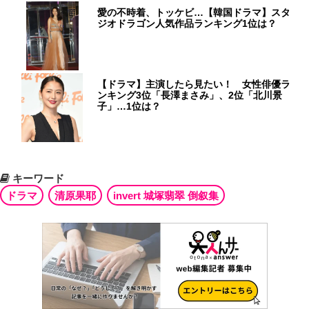
愛の不時着、トッケビ…【韓国ドラマ】スタ
ジオドラゴン人気作品ランキング1位は？
【ドラマ】主演したら見たい！ 女性俳優ラ
ンキング3位「長澤まさみ」、2位「北川景
子」…1位は？
キーワード
ドラマ
清原果耶
invert 城塚翡翠 倒叙集