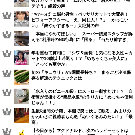
抜けカットで激変！ 2.9万いいね「別人やん」「モ
テそう」絶賛の声
“おかっぱ”に悩む男性→バッサリカットで大変身！
ビフォーアフターに「え、同じ人！？」「かっこい
い」「爽やかすぎる～」大絶賛の声
「本当にやめてほしい」 スーパー銭湯スタッフが訴
える“利用時のNG行為”に「困る」「当たり前すぎ」
年を重ねて貧相に…“シワ＆面長”も気になる女性→カ
ットで10歳以上若返り！？「めちゃくちゃ美人に」
「とっても華やか」
旬の「キュウリ」が3週間長持ち？ まるごと冷凍保
存＆解凍のテクニックとは
「水入りのビニール袋」にストロー刺すだけ！？ 自
衛隊が伝授する“簡易水道”の作り方に「めっちゃ便利
じゃん！！」
生後6週間の子猫、本棚で突っ伏して眠る…あまりの
かわいさに視聴者もん絶「ぬいぐるみみたい！」「最
高」
【今日から】マクドナルド、次のハッピーセットは