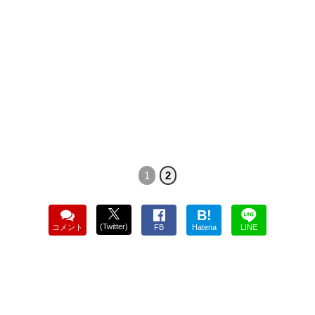
1
2
B!
(Twitter)
コメント
FB
Hatena
LINE