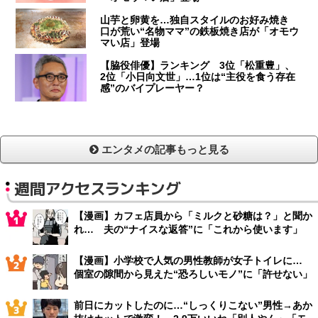
山芋と卵黄を…独自スタイルのお好み焼き
口が荒い“名物ママ”の鉄板焼き店が「オモウ
マい店」登場
【脇役俳優】ランキング 3位「松重豊」、
2位「小日向文世」…1位は“主役を食う存在
感”のバイプレーヤー？
エンタメの記事もっと見る
週間アクセスランキング
【漫画】カフェ店員から「ミルクと砂糖は？」と聞か
れ… 夫の“ナイスな返答”に「これから使います」
【漫画】小学校で人気の男性教師が女子トイレに…
個室の隙間から見えた“恐ろしいモノ”に「許せない」
前日にカットしたのに…“しっくりこない”男性→あか