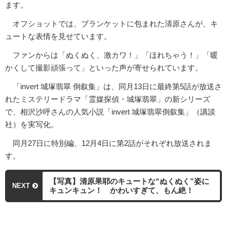
ます。
オフショットでは、ブランケットに包まれた清原さんが、キ
ュートな表情を見せています。
ファンからは「ぬくぬく、激カワ！」「ほれちゃう！」「暖
かくして撮影頑張って」といった声が寄せられています。
「invert 城塚翡翠 倒叙集」は、同月13日に最終第5話が放送さ
れたミステリードラマ「霊媒探偵・城塚翡翠」の新シリーズ
で、相沢沙呼さんの人気小説「invert 城塚翡翠倒叙集」（講談
社）を実写化。
同月27日に特別編、12月4日に第2話がそれぞれ放送されま
す。
【写真】清原果耶のキュートな“ぬくぬく”姿に
NEXT
キュンキュン！ かわいすぎて、もん絶！