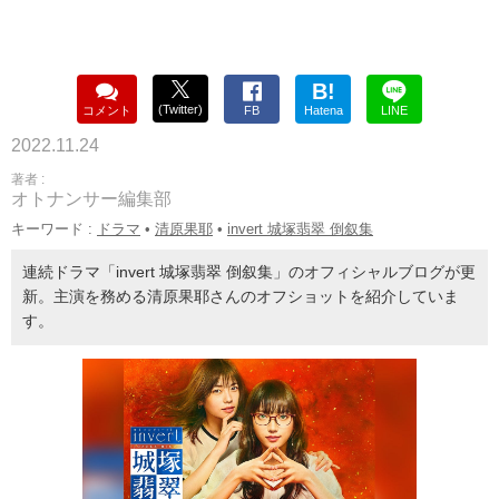
B!
(Twitter)
コメント
FB
Hatena
LINE
2022.11.24
著者 :
オトナンサー編集部
キーワード :
ドラマ
•
清原果耶
•
invert 城塚翡翠 倒叙集
連続ドラマ「invert 城塚翡翠 倒叙集」のオフィシャルブログが更
新。主演を務める清原果耶さんのオフショットを紹介していま
す。