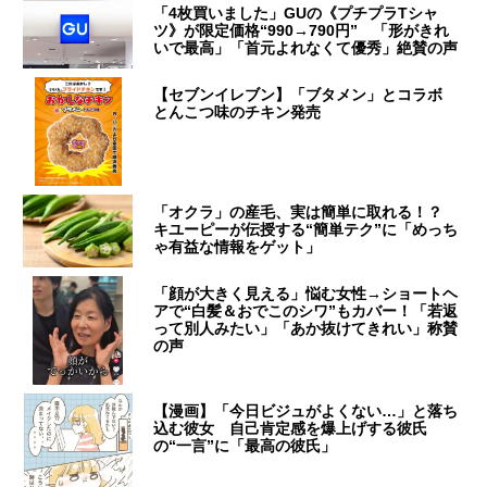
「4枚買いました」GUの《プチプラTシャ
ツ》が限定価格“990→790円” 「形がきれ
いで最高」「首元よれなくて優秀」絶賛の声
【セブンイレブン】「ブタメン」とコラボ
とんこつ味のチキン発売
「オクラ」の産毛、実は簡単に取れる！？
キユーピーが伝授する“簡単テク”に「めっち
ゃ有益な情報をゲット」
「顔が大きく見える」悩む女性→ショートヘ
アで“白髪＆おでこのシワ”もカバー！「若返
って別人みたい」「あか抜けてきれい」称賛
の声
【漫画】「今日ビジュがよくない…」と落ち
込む彼女 自己肯定感を爆上げする彼氏
の“一言”に「最高の彼氏」