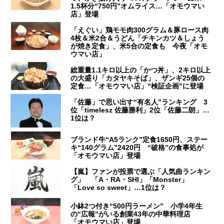
1.5杯分“750円”オムライス…「オモウマい
店」登場
「えぐい」鶏モモ肉300グラム＆豚ロース肉
4枚＆米2合＆うどん「チキンカツ＆しょう
が焼き定食」、米5合の定食も 今夜「オモ
ウマい店」
総重量1.1キロ以上の「かつ丼」、2キロ以上
の大盛り「カタヤキそば」、ザンギ25個の
定食…「オモウマい店」“検証企画”に登場
「佐藤」で思い出す“有名人”ランキング 3
位「timelesz 佐藤勝利」2位「佐藤二朗」…
1位は？
ブランド牛“A5ランク”定食1650円、ステー
キ“140グラム”2420円 “破格”の食事処が
「オモウマい店」登場
【嵐】ファンが投票で選ぶ「人気曲ランキン
グ」 「A・RA・SHI」「Monster」
「Love so sweet」…1位は？
小鉢2つ付き“500円ラーメン” 小学4年生
の“広報”がいる創業43年の中華料理店
「オモウマい店」登場