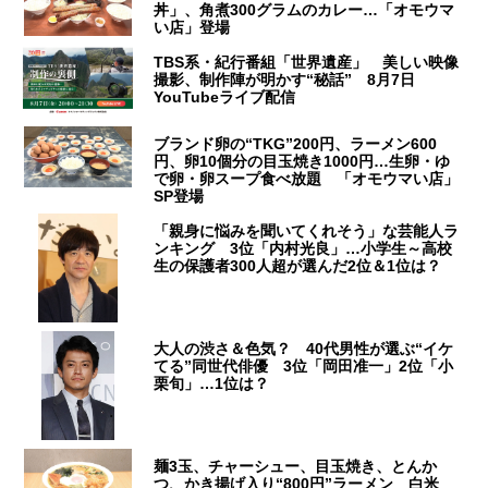
丼」、角煮300グラムのカレー…「オモウマ
い店」登場
TBS系・紀行番組「世界遺産」 美しい映像
撮影、制作陣が明かす“秘話” 8月7日
YouTubeライブ配信
ブランド卵の“TKG”200円、ラーメン600
円、卵10個分の目玉焼き1000円…生卵・ゆ
で卵・卵スープ食べ放題 「オモウマい店」
SP登場
「親身に悩みを聞いてくれそう」な芸能人ラ
ンキング 3位「内村光良」…小学生～高校
生の保護者300人超が選んだ2位＆1位は？
大人の渋さ＆色気？ 40代男性が選ぶ“イケ
てる”同世代俳優 3位「岡田准一」2位「小
栗旬」…1位は？
麺3玉、チャーシュー、目玉焼き、とんか
つ、かき揚げ入り“800円”ラーメン 白米