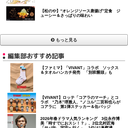
【松のや】“オレンジソース唐揚げ”定食 ジ
ューシー＆さっぱりの味わい
もっと見る
編集部おすすめ記事
【ファミマ】「VIVANT」コラボ ソックス
＆タオルハンカチ発売 「別班饅頭」も
【VIVANT】ロッテ「コアラのマーチ」とコ
ラボ “乃木”堺雅人、“ノコル”二宮和也らが
コアラに 第1弾ステッカー＆缶バッジ
2026年春ドラマ人気ランキング 3位永作博
美「時すでにおスシ！？」、2位北村匠海
「サバ缶、宇宙へ行く」…1位は“考察沸