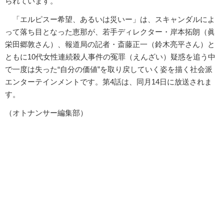
られています。
「エルピスー希望、あるいは災いー」は、スキャンダルによ
って落ち目となった恵那が、若手ディレクター・岸本拓朗（眞
栄田郷敦さん）、報道局の記者・斎藤正一（鈴木亮平さん）と
ともに10代女性連続殺人事件の冤罪（えんざい）疑惑を追う中
で一度は失った“自分の価値”を取り戻していく姿を描く社会派
エンターテインメントです。第4話は、同月14日に放送されま
す。
（オトナンサー編集部）