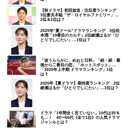
【秋ドラマ】初回放送・注目度ランキング
3位妻夫木聡「ザ・ロイヤルファミリー」…
2位＆1位は？
2025年“夏クール”ドラマランキング 3位松
本潤「19番目のカルテ」2位綾瀬はるか「ひ
とりでしにたい」…1位は？
「波うららかに、めおと日和」「続・続・最
後から二番目の恋」「ホットスポット」…
「2025年上半期 ドラマランキング」1位
は？
2025年【夏ドラマ】期待度ランキング 2位
綾瀬はるか「ひとりでしにたい」…1位は？
ドラマ「1年間全く見ていない」10代は35％
も…！ 40〜60代《全て1位》の人気ドラマ
ジャンルとは？