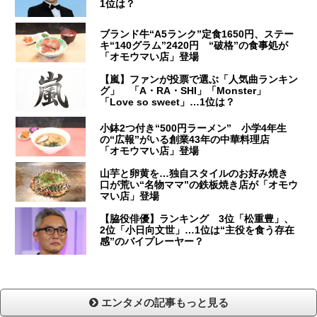
1位は？
ブランド牛“A5ランク”定食1650円、ステー
キ“140グラム”2420円 “破格”の食事処が
「オモウマい店」登場
【嵐】ファンが投票で選ぶ「人気曲ランキン
グ」 「A・RA・SHI」「Monster」
「Love so sweet」…1位は？
小鉢2つ付き“500円ラーメン” 小学4年生
の“広報”がいる創業43年の中華料理店
「オモウマい店」登場
山芋と卵黄を…独自スタイルのお好み焼き
口が荒い“名物ママ”の鉄板焼き店が「オモウ
マい店」登場
【脇役俳優】ランキング 3位「松重豊」、
2位「小日向文世」…1位は“主役を食う存在
感”のバイプレーヤー？
エンタメの記事もっと見る