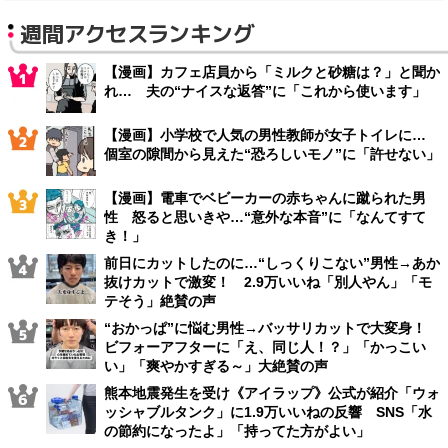
週間アクセスランキング
【漫画】カフェ店員から「ミルクと砂糖は？」と聞か
れ… 夫の“ナイスな返答”に「これから使います」
【漫画】小学校で人気の男性教師が女子トイレに…
個室の隙間から見えた“恐ろしいモノ”に「許せない」
【漫画】電車でベビーカーの赤ちゃんに蹴られた男
性 怒ると思いきや…“意外な本音”に「なんてすて
き！」
前日にカットしたのに…“しっくりこない”男性→あか
抜けカットで激変！ 2.9万いいね「別人やん」「モ
テそう」絶賛の声
“おかっぱ”に悩む男性→バッサリカットで大変身！
ビフォーアフターに「え、同じ人！？」「かっこい
い」「爽やかすぎる～」大絶賛の声
熊本地震発生を受け《アイラップ》公式が紹介「ウォ
ッシャブルタンク」に1.9万いいねの反響 SNS「水
の節約になったよ」「持ってた方がよい」