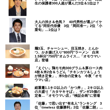
生の保護者300人超が選んだ2位＆1位は？
大人の渋さ＆色気？ 40代男性が選ぶ“イケ
てる”同世代俳優 3位「岡田准一」2位「小
栗旬」…1位は？
麺3玉、チャーシュー、目玉焼き、とんか
つ、かき揚げ入り“800円”ラーメン 白米
1.5杯分“750円”オムライス…「オモウマい
店」登場
「えぐい」鶏モモ肉300グラム＆豚ロース肉
4枚＆米2合＆うどん「チキンカツ＆しょう
が焼き定食」、米5合の定食も 今夜「オモ
ウマい店」
総重量1.1キロ以上の「かつ丼」、2キロ以上
の大盛り「カタヤキそば」、ザンギ25個の
定食…「オモウマい店」“検証企画”に登場
「佐藤」で思い出す“有名人”ランキング 3
位「timelesz 佐藤勝利」2位「佐藤二朗」…