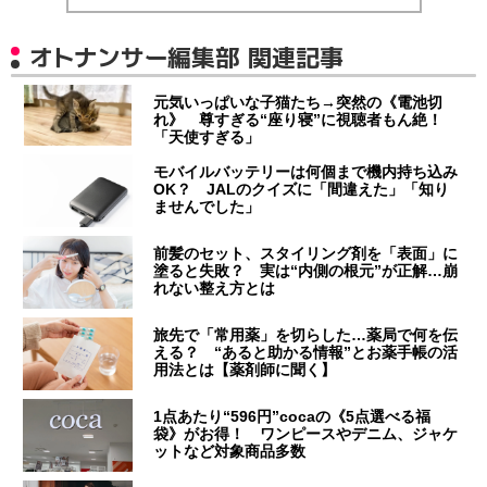
オトナンサー編集部 関連記事
元気いっぱいな子猫たち→突然の《電池切
れ》 尊すぎる“座り寝”に視聴者もん絶！
「天使すぎる」
モバイルバッテリーは何個まで機内持ち込み
OK？ JALのクイズに「間違えた」「知り
ませんでした」
前髪のセット、スタイリング剤を「表面」に
塗ると失敗？ 実は“内側の根元”が正解…崩
れない整え方とは
旅先で「常用薬」を切らした…薬局で何を伝
える？ “あると助かる情報”とお薬手帳の活
用法とは【薬剤師に聞く】
1点あたり“596円”cocaの《5点選べる福
袋》がお得！ ワンピースやデニム、ジャケ
ットなど対象商品多数