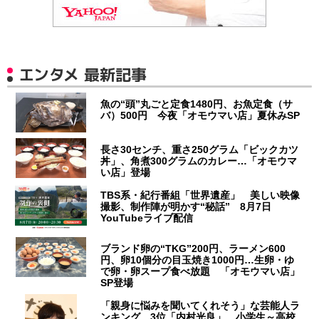
エンタメ 最新記事
魚の“頭”丸ごと定食1480円、お魚定食（サ
バ）500円 今夜「オモウマい店」夏休みSP
長さ30センチ、重さ250グラム「ビックカツ
丼」、角煮300グラムのカレー…「オモウマ
い店」登場
TBS系・紀行番組「世界遺産」 美しい映像
撮影、制作陣が明かす“秘話” 8月7日
YouTubeライブ配信
ブランド卵の“TKG”200円、ラーメン600
円、卵10個分の目玉焼き1000円…生卵・ゆ
で卵・卵スープ食べ放題 「オモウマい店」
SP登場
「親身に悩みを聞いてくれそう」な芸能人ラ
ンキング 3位「内村光良」…小学生～高校