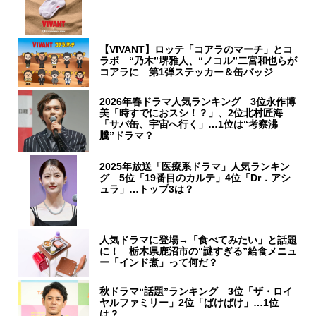
【VIVANT】ロッテ「コアラのマーチ」とコ
ラボ “乃木”堺雅人、“ノコル”二宮和也らが
コアラに 第1弾ステッカー＆缶バッジ
2026年春ドラマ人気ランキング 3位永作博
美「時すでにおスシ！？」、2位北村匠海
「サバ缶、宇宙へ行く」…1位は“考察沸
騰”ドラマ？
2025年放送「医療系ドラマ」人気ランキン
グ 5位「19番目のカルテ」4位「Dr．アシ
ュラ」…トップ3は？
人気ドラマに登場→「食べてみたい」と話題
に！ 栃木県鹿沼市の“謎すぎる”給食メニュ
ー「インド煮」って何だ？
秋ドラマ“話題”ランキング 3位「ザ・ロイ
ヤルファミリー」2位「ばけばけ」…1位
は？