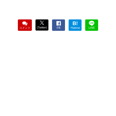
B!
(Twitter)
コメント
FB
Hatena
LINE