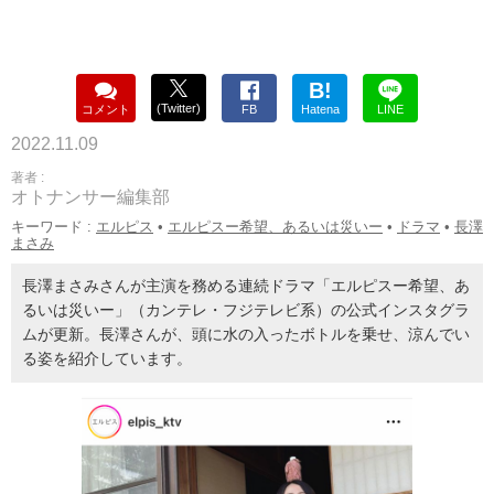
B!
(Twitter)
コメント
FB
Hatena
LINE
2022.11.09
著者 :
オトナンサー編集部
キーワード :
エルピス
•
エルピスー希望、あるいは災いー
•
ドラマ
•
長澤
まさみ
長澤まさみさんが主演を務める連続ドラマ「エルピスー希望、あ
るいは災いー」（カンテレ・フジテレビ系）の公式インスタグラ
ムが更新。長澤さんが、頭に水の入ったボトルを乗せ、涼んでい
る姿を紹介しています。