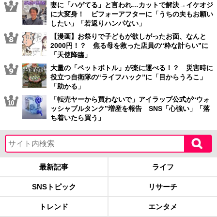
妻に「ハゲてる」と言われ…カットで解決→イケオジ
に大変身！ ビフォーアフターに「うちの夫もお願い
したい」「若返りハンパない」
【漫画】お祭りで子どもが欲しがったお面、なんと
2000円！？ 焦る母を救った店員の“粋な計らい”に
「天使降臨」
大量の「ペットボトル」が楽に運べる！？ 災害時に
役立つ自衛隊の“ライフハック”に「目からうろこ」
「助かる」
「転売ヤーから買わないで」アイラップ公式が“ウォ
ッシャブルタンク”増産を報告 SNS「心強い」「落
ち着いたら買う」
最新記事
ライフ
SNSトピック
リサーチ
トレンド
エンタメ