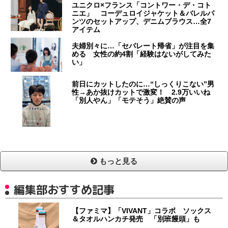
ユニクロ×フランス「コントワー・デ・コト
ニエ」 コーデュロイジャケット＆バレルパ
ンツのセットアップ、デニムブラウス…全7
アイテム
夫婦別々に…「セパレート帰省」が注目を集
める 女性の約4割「経験はないがしてみた
い」
前日にカットしたのに…“しっくりこない”男
性→あか抜けカットで激変！ 2.9万いいね
「別人やん」「モテそう」絶賛の声
もっと見る
編集部おすすめ記事
【ファミマ】「VIVANT」コラボ ソックス
＆タオルハンカチ発売 「別班饅頭」も