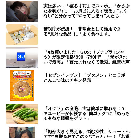
実は多い…「寝る寸前までスマホ」「かさぶ
たを剥がす」「お風呂に入らず寝る」“よく
ない”と分かって“やってしまう”人たち
警視庁が伝授！ 非常食として活用でき
る“意外な食品”に「よく食べます」
「4枚買いました」GUの《プチプラTシャ
ツ》が限定価格“990→790円” 「形がきれ
いで最高」「首元よれなくて優秀」絶賛の声
【セブンイレブン】「ブタメン」とコラボ
とんこつ味のチキン発売
「オクラ」の産毛、実は簡単に取れる！？
キユーピーが伝授する“簡単テク”に「めっち
ゃ有益な情報をゲット」
「顔が大きく見える」悩む女性→ショートヘ
アで“白髪＆おでこのシワ”もカバー！「若返