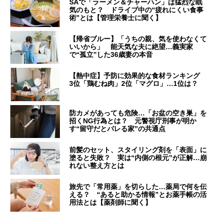
SAで「ラーメン＆チャーハン」は猛烈な眠
気のもと？ ドライブ中の“疲れにくい食事
術”とは【管理栄養士に聞く】
【帰省ブルー】「うちの親、気を使わなくて
いいから」 能天気な夫に絶望…義実家
で“孤立”した36歳妻の本音
【熱中症】予防に効果的な食材ランキング
3位「鶏むね肉」2位「マグロ」…1位は？
防カメがあっても危険…「お盆の空き巣」を
招くNG行為とは？ 元警視庁刑事が明か
す“留守だとバレる家”の共通点
前髪のセット、スタイリング剤を「表面」に
塗ると失敗？ 実は“内側の根元”が正解…崩
れない整え方とは
旅先で「常用薬」を切らした…薬局で何を伝
える？ “あると助かる情報”とお薬手帳の活
用法とは【薬剤師に聞く】