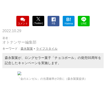
B!
(Twitter)
コメント
FB
Hatena
LINE
2022.10.29
著者 :
オトナンサー編集部
キーワード :
森永製菓
•
ライフスタイル
森永製菓が、ロングセラー菓子「チョコボール」の発売55周年を
記念したキャンペーンを実施します。
「金のエンゼル」の当選確率が2倍に（森永製菓提供）