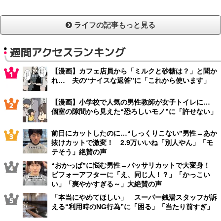
ライフの記事もっと見る
週間アクセスランキング
【漫画】カフェ店員から「ミルクと砂糖は？」と聞か
れ… 夫の“ナイスな返答”に「これから使います」
【漫画】小学校で人気の男性教師が女子トイレに…
個室の隙間から見えた“恐ろしいモノ”に「許せない」
前日にカットしたのに…“しっくりこない”男性→あか
抜けカットで激変！ 2.9万いいね「別人やん」「モ
テそう」絶賛の声
“おかっぱ”に悩む男性→バッサリカットで大変身！
ビフォーアフターに「え、同じ人！？」「かっこい
い」「爽やかすぎる～」大絶賛の声
「本当にやめてほしい」 スーパー銭湯スタッフが訴
える“利用時のNG行為”に「困る」「当たり前すぎ」