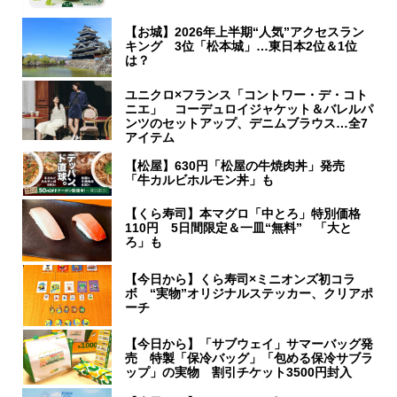
【お城】2026年上半期“人気”アクセスラン
キング 3位「松本城」…東日本2位＆1位
は？
ユニクロ×フランス「コントワー・デ・コト
ニエ」 コーデュロイジャケット＆バレルパ
ンツのセットアップ、デニムブラウス…全7
アイテム
【松屋】630円「松屋の牛焼肉丼」発売
「牛カルビホルモン丼」も
【くら寿司】本マグロ「中とろ」特別価格
110円 5日間限定＆一皿“無料” 「大と
ろ」も
【今日から】くら寿司×ミニオンズ初コラ
ボ “実物”オリジナルステッカー、クリアポ
ーチ
【今日から】「サブウェイ」サマーバッグ発
売 特製「保冷バッグ」「包める保冷サブラ
ップ」の実物 割引チケット3500円封入