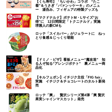
【くら寿司】「ちいかわ」コラボ “たこ
着”＆うさぎ「パァンッケーキ」のメニュ
ー 湯呑み、フィギュアの特製グッズも
【マクドナルド】ポテトM・Lサイズ“お
得”に 12日間限定「トクニナルド」実施
堺雅人の新CMも
ロッテ「スイカバー」がジェラートに ねっ
とり食感＆じっくり堪能
【ドミノ・ピザ】看板メニュー“魔改造” 知
る人ぞ知る“アレンジポテト” 裏メニュー商
品化
【キルフェボン】イチジク主役「FIG fair」
実施 イチジク＆チョコレートのタルト新発
売
ロッテ「爽」 贅沢シリーズ第4弾「爽 贅沢
果実シャインマスカット」発売