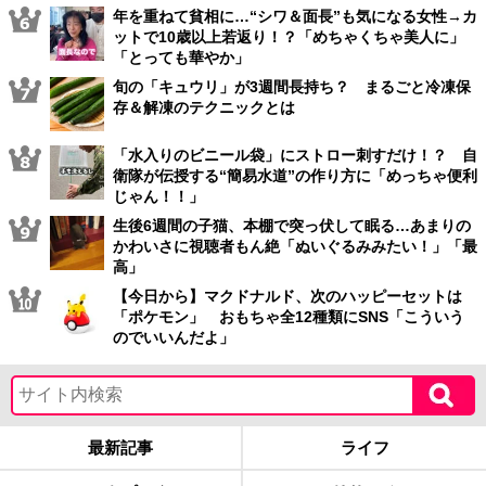
年を重ねて貧相に…“シワ＆面長”も気になる女性→カ
ットで10歳以上若返り！？「めちゃくちゃ美人に」
「とっても華やか」
旬の「キュウリ」が3週間長持ち？ まるごと冷凍保
存＆解凍のテクニックとは
「水入りのビニール袋」にストロー刺すだけ！？ 自
衛隊が伝授する“簡易水道”の作り方に「めっちゃ便利
じゃん！！」
生後6週間の子猫、本棚で突っ伏して眠る…あまりの
かわいさに視聴者もん絶「ぬいぐるみみたい！」「最
高」
【今日から】マクドナルド、次のハッピーセットは
「ポケモン」 おもちゃ全12種類にSNS「こういう
のでいいんだよ」
最新記事
ライフ