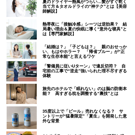
夏のドライヤー熱風がつらい…髪がすぐ乾く
当て方＆タオルドライの“神テク”とは【美容
師解説】
熱帯夜に「接触冷感」シーツは逆効果？ 結
局暑い理由＆夏の快眠に導く“意外な寝具”と
は【専門家解説】
「結婚は？」「子どもは？」 親のおせっか
い、もはやホラー？ 「帰省ブルー」が“正
常な生存本能”と言えるワケ
「警備員に従いUターン」で違反切符？ 自
宅前の工事で“逆走”強いられた理不尽すぎる
体験
旅先のホテルで「眠れない」のは脳の防衛本
能？ 高すぎる枕を調整する“裏技”とは
35度以上で「ビール」売れなくなる？ サ
ントリーが“猛暑限定”「夏生」を開発した意
外な背景