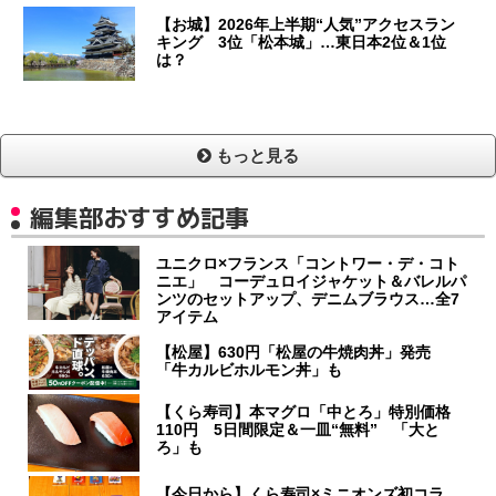
【お城】2026年上半期“人気”アクセスラン
キング 3位「松本城」…東日本2位＆1位
は？
もっと見る
編集部おすすめ記事
ユニクロ×フランス「コントワー・デ・コト
ニエ」 コーデュロイジャケット＆バレルパ
ンツのセットアップ、デニムブラウス…全7
アイテム
【松屋】630円「松屋の牛焼肉丼」発売
「牛カルビホルモン丼」も
【くら寿司】本マグロ「中とろ」特別価格
110円 5日間限定＆一皿“無料” 「大と
ろ」も
【今日から】くら寿司×ミニオンズ初コラ