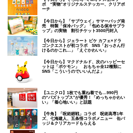
ボ “実物”オリジナルステッカー、クリアポ
ーチ
【今日から】「サブウェイ」サマーバッグ発
売 特製「保冷バッグ」「包める保冷サブラ
ップ」の実物 割引チケット3500円封入
【今日から】ジェラート ピケ カフェ×ドラ
ゴンクエストが初コラボ SNS「おっさん行
けるのかこれ…」「えぐかわいい」
【今日から】マクドナルド、次のハッピーセ
ットは「ポケモン」 おもちゃ全12種類に
SNS「こういうのでいいんだよ」
【ユニクロ】1枚でも重ね着でも…990円
の“バズトップス”が優秀！「めっちゃかわい
い」「着心地いい」と話題
【牛角】「呪術廻戦」コラボ 呪術高専1年
ズ、七海建人、五条悟コラボメニュー 缶バ
ッジ＆クリアカードもらえる