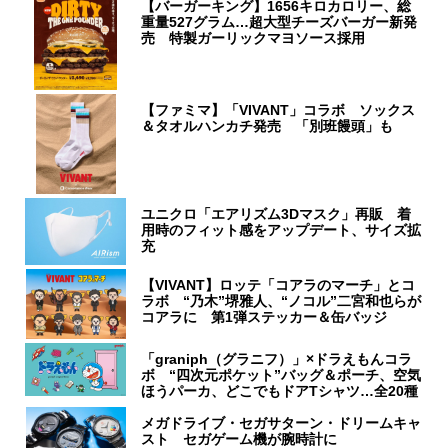
【バーガーキング】1656キロカロリー、総
重量527グラム…超大型チーズバーガー新発
売 特製ガーリックマヨソース採用
【ファミマ】「VIVANT」コラボ ソックス
＆タオルハンカチ発売 「別班饅頭」も
ユニクロ「エアリズム3Dマスク」再販 着
用時のフィット感をアップデート、サイズ拡
充
【VIVANT】ロッテ「コアラのマーチ」とコ
ラボ “乃木”堺雅人、“ノコル”二宮和也らが
コアラに 第1弾ステッカー＆缶バッジ
「graniph（グラニフ）」×ドラえもんコラ
ボ “四次元ポケット”バッグ＆ポーチ、空気
ほうパーカ、どこでもドアTシャツ…全20種
メガドライブ・セガサターン・ドリームキャ
スト セガゲーム機が腕時計に