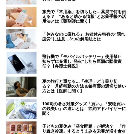
旅先で「常用薬」を切らした…薬局で何を伝
える？ “あると助かる情報”とお薬手帳の活
用法とは【薬剤師に聞く】
「休みなのに疲れる」 お盆休み特有の“隠れ
疲労”に注意…3つの解消法とは
飛行機で「モバイルバッテリー」使用禁止
知らずに充電し“発火”したら巨額の賠償責
任？【弁護士解説】
夏の旅行と重なる…「生理」どう乗り切
る？ 月経移動の方法＆鎮痛薬の適切な使い
方とは【医師に聞く】
100均の暑さ対策グッズ「買い」「安物買い
の銭失い」の違いとは 節約アドバイザーに
聞く
子どもの夏休み「昼食問題」が解決？ 「作
り置き冷凍」するとうまみ＆栄養が増す食材