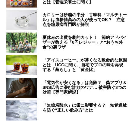
とは【管理栄養士に聞く】
カロリーは砂糖の半分…甘味料「マルチトー
ル」は血糖値高めの人が使ってOK？ 注意
点を糖尿病専門医が解説
夏休みの出費を劇的カット！ 節約アドバイ
ザーが教える「0円レジャー」と“おうち外
食”の裏ワザ
「アイスコーヒー」が薄くなる致命的な原因
とは UCCに聞く、自宅でプロの味を再現
する「蒸らし」と「黄金比」
「電気代が安くなる」は危険？ 偽アプリ＆
SNS広告に潜む詐欺のワナ… 被害防ぐ3つの
対策【専門家解説】
「無糖炭酸水」は歯に影響する？ 知覚過敏
を防ぐ“正しい飲み方”とは