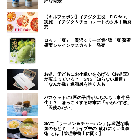
外な背景
【キルフェボン】イチジク主役「FIG fair」
実施 イチジク＆チョコレートのタルト新発
売
ロッテ「爽」 贅沢シリーズ第4弾「爽 贅沢
果実シャインマスカット」発売
お盆、子どもにお小遣いをあげる《お盆玉》
が広まっている？ SNS「知らない風習」
「なんか嫌」違和感を抱く人も
バスケットに3匹の子猫がみちみち→事件発
生！？ ほっこりする結末に「かわいすぎ」
「天使みたい」
SAで「ラーメン＆チャーハン」は猛烈な眠
気のもと？ ドライブ中の“疲れにくい食事
術”とは【管理栄養士に聞く】