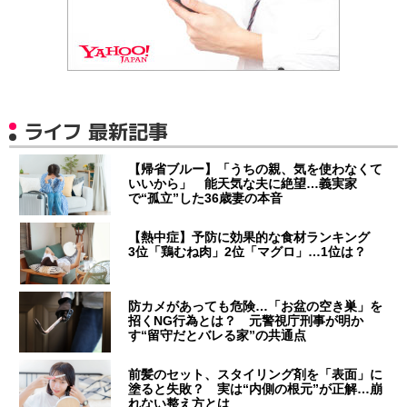
ライフ 最新記事
【帰省ブルー】「うちの親、気を使わなくて
いいから」 能天気な夫に絶望…義実家
で“孤立”した36歳妻の本音
【熱中症】予防に効果的な食材ランキング
3位「鶏むね肉」2位「マグロ」…1位は？
防カメがあっても危険…「お盆の空き巣」を
招くNG行為とは？ 元警視庁刑事が明か
す“留守だとバレる家”の共通点
前髪のセット、スタイリング剤を「表面」に
塗ると失敗？ 実は“内側の根元”が正解…崩
れない整え方とは