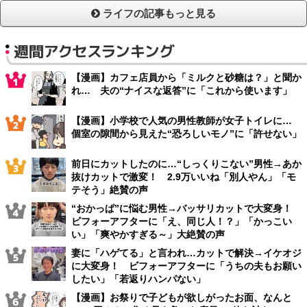
ライフの記事もっと見る
週間アクセスランキング
【漫画】カフェ店員から「ミルクと砂糖は？」と聞か
れ… 夫の“ナイスな返答”に「これから使います」
【漫画】小学校で人気の男性教師が女子トイレに…
個室の隙間から見えた“恐ろしいモノ”に「許せない」
前日にカットしたのに…“しっくりこない”男性→あか
抜けカットで激変！ 2.9万いいね「別人やん」「モ
テそう」絶賛の声
“おかっぱ”に悩む男性→バッサリカットで大変身！
ビフォーアフターに「え、同じ人！？」「かっこい
い」「爽やかすぎる～」大絶賛の声
妻に「ハゲてる」と言われ…カットで解決→イケオジ
に大変身！ ビフォーアフターに「うちの夫もお願い
したい」「若返りハンパない」
【漫画】お祭りで子どもが欲しがったお面、なんと