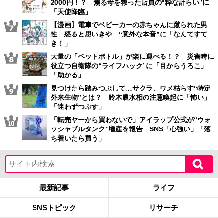
2000円！？ 焦る母を救った店員の“粋な計らい”に
「天使降臨」
【漫画】電車でベビーカーの赤ちゃんに蹴られた男
性 怒ると思いきや…“意外な本音”に「なんてすて
き！」
大量の「ペットボトル」が楽に運べる！？ 災害時に
役立つ自衛隊の“ライフハック”に「目からうろこ」
「助かる」
見つけたら踏みつぶして…サクラ、ウメ枯らす“特定
外来生物”とは？ 鈴木農水相の注意喚起に「怖い」
「迷わずつぶす」
「転売ヤーから買わないで」アイラップ公式が“ウォ
ッシャブルタンク”増産を報告 SNS「心強い」「落
ち着いたら買う」
最新記事
ライフ
SNSトピック
リサーチ