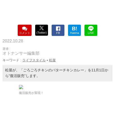
B!
(Twitter)
コメント
FB
Hatena
LINE
2022.10.28
著者 :
オトナンサー編集部
キーワード :
ライフスタイル
•
松屋
松屋が、「ごろごろチキンのバターチキンカレー」を11月1日か
ら“復活販売”します。
復活販売が実現！