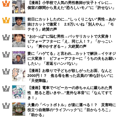
【漫画】小学校で人気の男性教師が女子トイレに…
個室の隙間から見えた“恐ろしいモノ”に「許せない」
前日にカットしたのに…“しっくりこない”男性→あか
抜けカットで激変！ 2.9万いいね「別人やん」「モ
テそう」絶賛の声
“おかっぱ”に悩む男性→バッサリカットで大変身！
ビフォーアフターに「え、同じ人！？」「かっこい
い」「爽やかすぎる～」大絶賛の声
妻に「ハゲてる」と言われ…カットで解決→イケオジ
に大変身！ ビフォーアフターに「うちの夫もお願い
したい」「若返りハンパない」
【漫画】お祭りで子どもが欲しがったお面、なんと
2000円！？ 焦る母を救った店員の“粋な計らい”に
「天使降臨」
【漫画】電車でベビーカーの赤ちゃんに蹴られた男
性 怒ると思いきや…“意外な本音”に「なんてすて
き！」
大量の「ペットボトル」が楽に運べる！？ 災害時に
役立つ自衛隊の“ライフハック”に「目からうろこ」
「助かる」