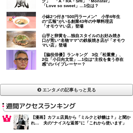
グ」 「A・RA・SHI」「Monster」
「Love so sweet」…1位は？
小鉢2つ付き“500円ラーメン” 小学4年生
の“広報”がいる創業43年の中華料理店
「オモウマい店」登場
山芋と卵黄を…独自スタイルのお好み焼き
口が荒い“名物ママ”の鉄板焼き店が「オモウ
マい店」登場
【脇役俳優】ランキング 3位「松重豊」、
2位「小日向文世」…1位は“主役を食う存在
感”のバイプレーヤー？
エンタメの記事もっと見る
週間アクセスランキング
【漫画】カフェ店員から「ミルクと砂糖は？」と聞か
れ… 夫の“ナイスな返答”に「これから使います」