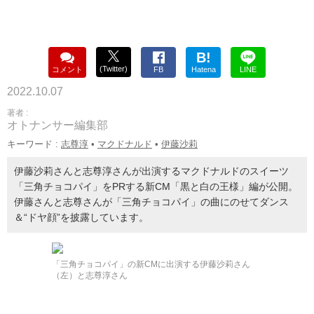
B!
(Twitter)
コメント
FB
Hatena
LINE
2022.10.07
著者 :
オトナンサー編集部
キーワード :
志尊淳
•
マクドナルド
•
伊藤沙莉
伊藤沙莉さんと志尊淳さんが出演するマクドナルドのスイーツ
「三角チョコパイ」をPRする新CM「黒と白の王様」編が公開。
伊藤さんと志尊さんが「三角チョコパイ」の曲にのせてダンス
＆“ドヤ顔”を披露しています。
「三角チョコパイ」の新CMに出演する伊藤沙莉さん
（左）と志尊淳さん