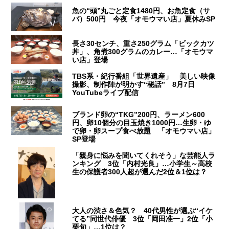
魚の“頭”丸ごと定食1480円、お魚定食（サ
バ）500円 今夜「オモウマい店」夏休みSP
長さ30センチ、重さ250グラム「ビックカツ
丼」、角煮300グラムのカレー…「オモウマ
い店」登場
TBS系・紀行番組「世界遺産」 美しい映像
撮影、制作陣が明かす“秘話” 8月7日
YouTubeライブ配信
ブランド卵の“TKG”200円、ラーメン600
円、卵10個分の目玉焼き1000円…生卵・ゆ
で卵・卵スープ食べ放題 「オモウマい店」
SP登場
「親身に悩みを聞いてくれそう」な芸能人ラ
ンキング 3位「内村光良」…小学生～高校
生の保護者300人超が選んだ2位＆1位は？
大人の渋さ＆色気？ 40代男性が選ぶ“イケ
てる”同世代俳優 3位「岡田准一」2位「小
栗旬」…1位は？