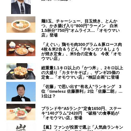
麺3玉、チャーシュー、目玉焼き、とんか
つ、かき揚げ入り“800円”ラーメン 白米
1.5杯分“750円”オムライス…「オモウマい
店」登場
「えぐい」鶏モモ肉300グラム＆豚ロース肉
4枚＆米2合＆うどん「チキンカツ＆しょう
が焼き定食」、米5合の定食も 今夜「オモ
ウマい店」
総重量1.1キロ以上の「かつ丼」、2キロ以上
の大盛り「カタヤキそば」、ザンギ25個の
定食…「オモウマい店」“検証企画”に登場
「佐藤」で思い出す“有名人”ランキング 3
位「timelesz 佐藤勝利」2位「佐藤二朗」…
1位は？
ブランド牛“A5ランク”定食1650円、ステー
キ“140グラム”2420円 “破格”の食事処が
「オモウマい店」登場
【嵐】ファンが投票で選ぶ「人気曲ランキン