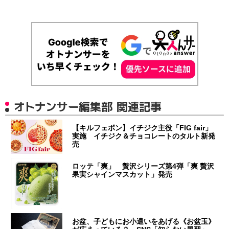
オトナンサー編集部 関連記事
【キルフェボン】イチジク主役「FIG fair」
実施 イチジク＆チョコレートのタルト新発
売
ロッテ「爽」 贅沢シリーズ第4弾「爽 贅沢
果実シャインマスカット」発売
お盆、子どもにお小遣いをあげる《お盆玉》