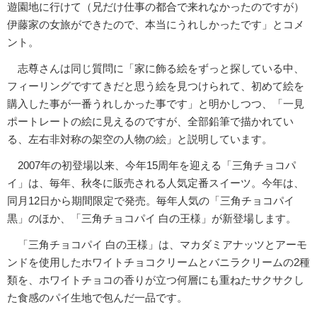
遊園地に行けて（兄だけ仕事の都合で来れなかったのですが）
伊藤家の女旅ができたので、本当にうれしかったです」とコメ
ント。
志尊さんは同じ質問に「家に飾る絵をずっと探している中、
フィーリングですてきだと思う絵を見つけられて、初めて絵を
購入した事が一番うれしかった事です」と明かしつつ、「一見
ポートレートの絵に見えるのですが、全部鉛筆で描かれてい
る、左右非対称の架空の人物の絵」と説明しています。
2007年の初登場以来、今年15周年を迎える「三角チョコパ
イ」は、毎年、秋冬に販売される人気定番スイーツ。今年は、
同月12日から期間限定で発売。毎年人気の「三角チョコパイ
黒」のほか、「三角チョコパイ 白の王様」が新登場します。
「三角チョコパイ 白の王様」は、マカダミアナッツとアーモ
ンドを使用したホワイトチョコクリームとバニラクリームの2種
類を、ホワイトチョコの香りが立つ何層にも重ねたサクサクし
た食感のパイ生地で包んだ一品です。