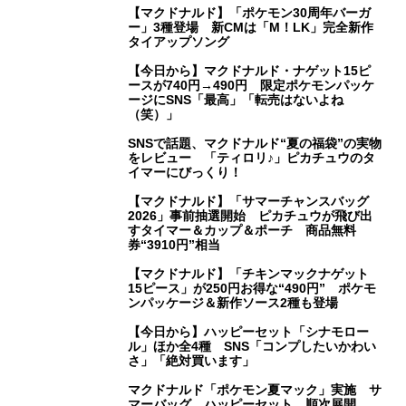
【マクドナルド】「ポケモン30周年バーガ
ー」3種登場 新CMは「M！LK」完全新作
タイアップソング
【今日から】マクドナルド・ナゲット15ピ
ースが740円→490円 限定ポケモンパッケ
ージにSNS「最高」「転売はないよね
（笑）」
SNSで話題、マクドナルド“夏の福袋”の実物
をレビュー 「ティロリ♪」ピカチュウのタ
イマーにびっくり！
【マクドナルド】「サマーチャンスバッグ
2026」事前抽選開始 ピカチュウが飛び出
すタイマー＆カップ＆ポーチ 商品無料
券“3910円”相当
【マクドナルド】「チキンマックナゲット
15ピース」が250円お得な“490円” ポケモ
ンパッケージ＆新作ソース2種も登場
【今日から】ハッピーセット「シナモロー
ル」ほか全4種 SNS「コンプしたいかわい
さ」「絶対買います」
マクドナルド「ポケモン夏マック」実施 サ
マーバッグ、ハッピーセット…順次展開