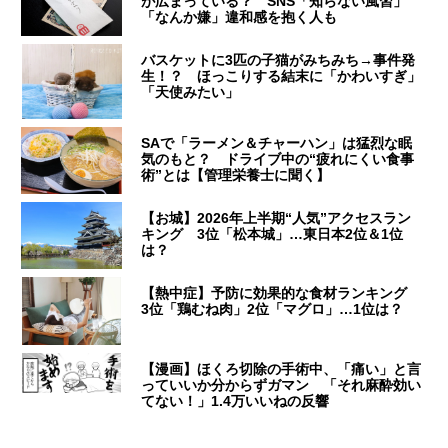
が広まっている？ SNS「知らない風習」
「なんか嫌」違和感を抱く人も
バスケットに3匹の子猫がみちみち→事件発
生！？ ほっこりする結末に「かわいすぎ」
「天使みたい」
SAで「ラーメン＆チャーハン」は猛烈な眠
気のもと？ ドライブ中の“疲れにくい食事
術”とは【管理栄養士に聞く】
【お城】2026年上半期“人気”アクセスラン
キング 3位「松本城」…東日本2位＆1位
は？
【熱中症】予防に効果的な食材ランキング
3位「鶏むね肉」2位「マグロ」…1位は？
【漫画】ほくろ切除の手術中、「痛い」と言
っていいか分からずガマン 「それ麻酔効い
てない！」1.4万いいねの反響