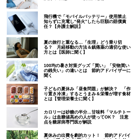
飛行機で「モバイルバッテリー」使用禁止
知らずに充電し“発火”したら巨額の賠償責
任？【弁護士解説】
夏の旅行と重なる…「生理」どう乗り切
る？ 月経移動の方法＆鎮痛薬の適切な使い
方とは【医師に聞く】
100均の暑さ対策グッズ「買い」「安物買い
の銭失い」の違いとは 節約アドバイザーに
聞く
子どもの夏休み「昼食問題」が解決？ 「作
り置き冷凍」するとうまみ＆栄養が増す食材
とは【管理栄養士に聞く】
カロリーは砂糖の半分…甘味料「マルチトー
ル」は血糖値高めの人が使ってOK？ 注意
点を糖尿病専門医が解説
夏休みの出費を劇的カット！ 節約アドバイ