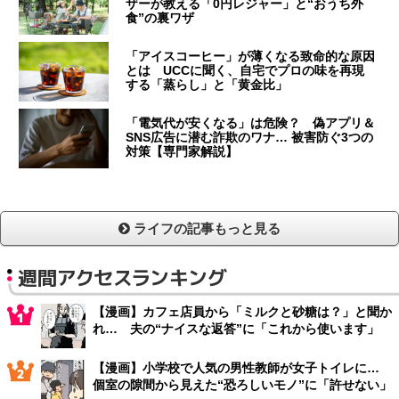
ザーが教える「0円レジャー」と“おうち外
食”の裏ワザ
「アイスコーヒー」が薄くなる致命的な原因
とは UCCに聞く、自宅でプロの味を再現
する「蒸らし」と「黄金比」
「電気代が安くなる」は危険？ 偽アプリ＆
SNS広告に潜む詐欺のワナ… 被害防ぐ3つの
対策【専門家解説】
ライフの記事もっと見る
週間アクセスランキング
【漫画】カフェ店員から「ミルクと砂糖は？」と聞か
れ… 夫の“ナイスな返答”に「これから使います」
【漫画】小学校で人気の男性教師が女子トイレに…
個室の隙間から見えた“恐ろしいモノ”に「許せない」