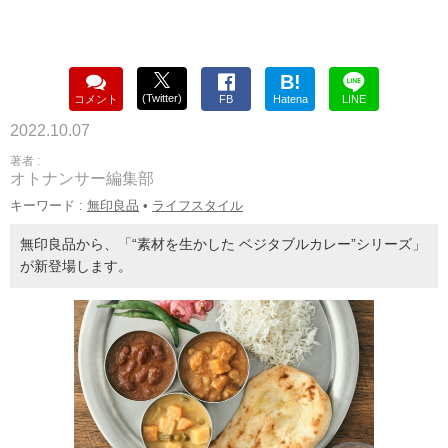
B!
(Twitter)
コメント
FB
Hatena
LINE
2022.10.07
著者 :
オトナンサー編集部
キーワード :
無印良品
•
ライフスタイル
無印良品から、「“素材を生かした ベジタブルカレー”シリーズ」
が新登場します。