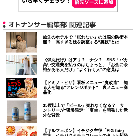
オトナンサー編集部 関連記事
旅先のホテルで「眠れない」のは脳の防衛本
能？ 高すぎる枕を調整する“裏技”とは
《弾丸旅行》はアリ？ ナシ？ SNS「バカ
高い交通費を払うのはちょっと」「お金に余
裕がある人だけ」“よく行く人”の意見は
【ドミノ・ピザ】看板メニュー“魔改造” 知
る人ぞ知る“アレンジポテト” 裏メニュー商
品化
35度以上で「ビール」売れなくなる？ サ
ントリーが“猛暑限定”「夏生」を開発した意
外な背景
【キルフェボン】イチジク主役「FIG fair」
実施 イチジク＆チョコレートのタルト新発