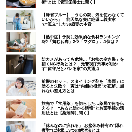
術”とは【管理栄養士に聞く】
【帰省ブルー】「うちの親、気を使わなくて
いいから」 能天気な夫に絶望…義実家
で“孤立”した36歳妻の本音
【熱中症】予防に効果的な食材ランキング
3位「鶏むね肉」2位「マグロ」…1位は？
防カメがあっても危険…「お盆の空き巣」を
招くNG行為とは？ 元警視庁刑事が明か
す“留守だとバレる家”の共通点
前髪のセット、スタイリング剤を「表面」に
塗ると失敗？ 実は“内側の根元”が正解…崩
れない整え方とは
旅先で「常用薬」を切らした…薬局で何を伝
える？ “あると助かる情報”とお薬手帳の活
用法とは【薬剤師に聞く】
「休みなのに疲れる」 お盆休み特有の“隠れ
疲労”に注意…3つの解消法とは