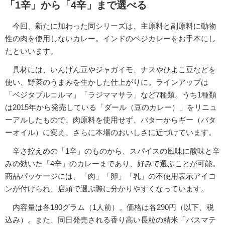
「1辛」から「4辛」まで選べる
今回、新たに加わった同シリーズは、主原料と副原料に動物
性の肉を使用しないカレー。インドのベジカレーをお手本にし
たといいます。
具材には、いんげん豆やジャガイモ、ナスやひよこ豆などを
使い、野菜のうまみを生かした仕上がりに。ラインアップは
「ベジタブルコルマ」「ラジママサラ」など7種類。うち1種類
は2015年から発売している「ダール（豆のカレー）」をリニュ
ーアルしたもので、肉原料を使用せず、バターからギー（バタ
ーオイル）に変え、さらに本場のおいしさに近づけています。
辛さ控えめの「1辛」のものから、スパイスの風味に酸味と辛
みの効いた「4辛」のカレーまであり、好みで選ぶことが可能。
商品パッケージには、「肉」「卵」「乳」の不使用表示アイコ
ンが付けられ、店頭で選ぶ際に分かりやすくなっています。
内容量は各180グラム（1人前）。価格は各290円（以下、税
込み）。また、同日発売される香り高い長粒の精米「バスマテ