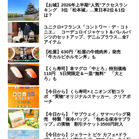
【お城】2026年上半期“人気”アクセスラン
キング 3位「松本城」…東日本2位＆1位
は？
ユニクロ×フランス「コントワー・デ・コト
ニエ」 コーデュロイジャケット＆バレルパ
ンツのセットアップ、デニムブラウス…全7
アイテム
【松屋】630円「松屋の牛焼肉丼」発売
「牛カルビホルモン丼」も
【くら寿司】本マグロ「中とろ」特別価格
110円 5日間限定＆一皿“無料” 「大と
ろ」も
【今日から】くら寿司×ミニオンズ初コラ
ボ “実物”オリジナルステッカー、クリアポ
ーチ
【今日から】「サブウェイ」サマーバッグ発
売 特製「保冷バッグ」「包める保冷サブラ
ップ」の実物 割引チケット3500円封入
【今日から】ジェラート ピケ カフェ×ドラ