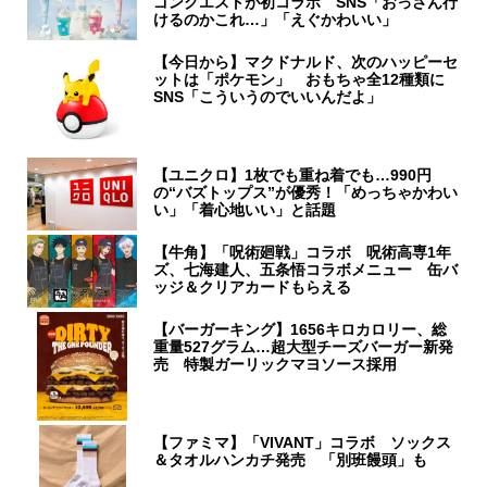
ゴンクエストが初コラボ SNS「おっさん行
けるのかこれ…」「えぐかわいい」
【今日から】マクドナルド、次のハッピーセ
ットは「ポケモン」 おもちゃ全12種類に
SNS「こういうのでいいんだよ」
【ユニクロ】1枚でも重ね着でも…990円
の“バズトップス”が優秀！「めっちゃかわい
い」「着心地いい」と話題
【牛角】「呪術廻戦」コラボ 呪術高専1年
ズ、七海建人、五条悟コラボメニュー 缶バ
ッジ＆クリアカードもらえる
【バーガーキング】1656キロカロリー、総
重量527グラム…超大型チーズバーガー新発
売 特製ガーリックマヨソース採用
【ファミマ】「VIVANT」コラボ ソックス
＆タオルハンカチ発売 「別班饅頭」も