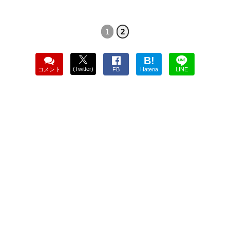
1
2
B!
(Twitter)
コメント
FB
Hatena
LINE