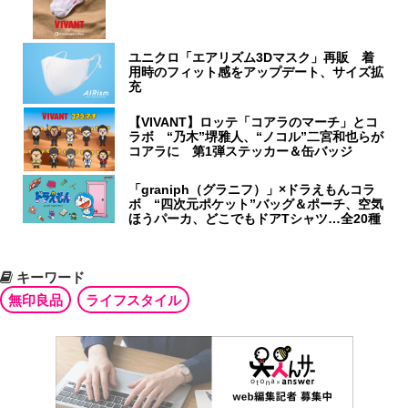
ユニクロ「エアリズム3Dマスク」再販 着
用時のフィット感をアップデート、サイズ拡
充
【VIVANT】ロッテ「コアラのマーチ」とコ
ラボ “乃木”堺雅人、“ノコル”二宮和也らが
コアラに 第1弾ステッカー＆缶バッジ
「graniph（グラニフ）」×ドラえもんコラ
ボ “四次元ポケット”バッグ＆ポーチ、空気
ほうパーカ、どこでもドアTシャツ…全20種
キーワード
無印良品
ライフスタイル