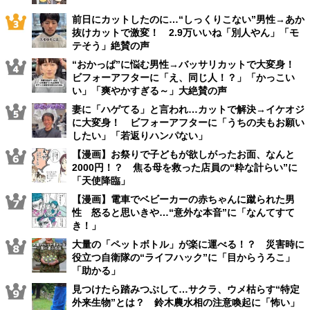
前日にカットしたのに…“しっくりこない”男性→あか
抜けカットで激変！ 2.9万いいね「別人やん」「モ
テそう」絶賛の声
“おかっぱ”に悩む男性→バッサリカットで大変身！
ビフォーアフターに「え、同じ人！？」「かっこい
い」「爽やかすぎる～」大絶賛の声
妻に「ハゲてる」と言われ…カットで解決→イケオジ
に大変身！ ビフォーアフターに「うちの夫もお願い
したい」「若返りハンパない」
【漫画】お祭りで子どもが欲しがったお面、なんと
2000円！？ 焦る母を救った店員の“粋な計らい”に
「天使降臨」
【漫画】電車でベビーカーの赤ちゃんに蹴られた男
性 怒ると思いきや…“意外な本音”に「なんてすて
き！」
大量の「ペットボトル」が楽に運べる！？ 災害時に
役立つ自衛隊の“ライフハック”に「目からうろこ」
「助かる」
見つけたら踏みつぶして…サクラ、ウメ枯らす“特定
外来生物”とは？ 鈴木農水相の注意喚起に「怖い」