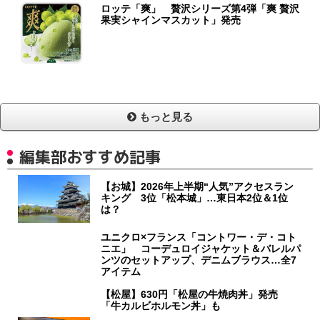
ロッテ「爽」 贅沢シリーズ第4弾「爽 贅沢
果実シャインマスカット」発売
もっと見る
編集部おすすめ記事
【お城】2026年上半期“人気”アクセスラン
キング 3位「松本城」…東日本2位＆1位
は？
ユニクロ×フランス「コントワー・デ・コト
ニエ」 コーデュロイジャケット＆バレルパ
ンツのセットアップ、デニムブラウス…全7
アイテム
【松屋】630円「松屋の牛焼肉丼」発売
「牛カルビホルモン丼」も