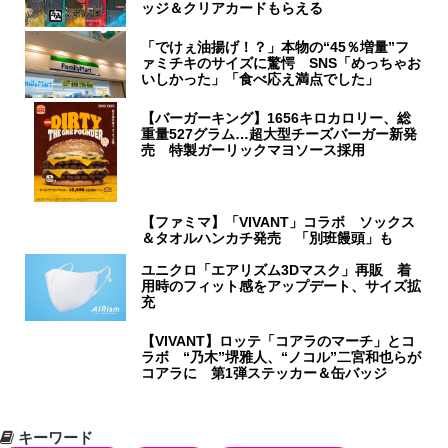
ッジ＆クリアカードもらえる
「でけぇ油揚げ！？」本物の“45％増量”フ
ァミチキのサイズに驚愕 SNS「めっちゃお
いしかった」「食べ応え満点でした」
【バーガーキング】1656キロカロリー、総
重量527グラム…超大型チーズバーガー新発
売 特製ガーリックマヨソース採用
【ファミマ】「VIVANT」コラボ ソックス
＆タオルハンカチ発売 「別班饅頭」も
ユニクロ「エアリズム3Dマスク」再販 着
用時のフィット感をアップデート、サイズ拡
充
【VIVANT】ロッテ「コアラのマーチ」とコ
ラボ “乃木”堺雅人、“ノコル”二宮和也らが
コアラに 第1弾ステッカー＆缶バッジ
キーワード