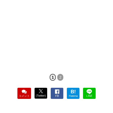
1
2
B!
(Twitter)
コメント
FB
Hatena
LINE