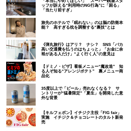
「本当にやめてほしい」 スーパー銭湯スタ
ッフが訴える“利用時のNG行為”に「困る」
「当たり前すぎ」
旅先のホテルで「眠れない」のは脳の防衛本
能？ 高すぎる枕を調整する“裏技”とは
《弾丸旅行》はアリ？ ナシ？ SNS「バカ
高い交通費を払うのはちょっと」「お金に余
裕がある人だけ」“よく行く人”の意見は
【ドミノ・ピザ】看板メニュー“魔改造” 知
る人ぞ知る“アレンジポテト” 裏メニュー商
品化
35度以上で「ビール」売れなくなる？ サ
ントリーが“猛暑限定”「夏生」を開発した意
外な背景
【キルフェボン】イチジク主役「FIG fair」
実施 イチジク＆チョコレートのタルト新発
売