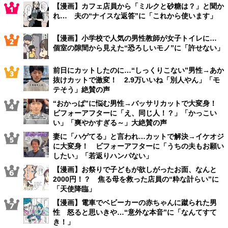
【漫画】カフェ店員から「ミルクと砂糖は？」と聞か
れ… 夫の“ナイスな返答”に「これから使います」
【漫画】小学校で人気の男性教師が女子トイレに…
個室の隙間から見えた“恐ろしいモノ”に「許せない」
前日にカットしたのに…“しっくりこない”男性→あか
抜けカットで激変！ 2.9万いいね「別人やん」「モ
テそう」絶賛の声
“おかっぱ”に悩む男性→バッサリカットで大変身！
ビフォーアフターに「え、同じ人！？」「かっこい
い」「爽やかすぎる～」大絶賛の声
妻に「ハゲてる」と言われ…カットで解決→イケオジ
に大変身！ ビフォーアフターに「うちの夫もお願い
したい」「若返りハンパない」
【漫画】お祭りで子どもが欲しがったお面、なんと
2000円！？ 焦る母を救った店員の“粋な計らい”に
「天使降臨」
【漫画】電車でベビーカーの赤ちゃんに蹴られた男
性 怒ると思いきや…“意外な本音”に「なんてすて
き！」