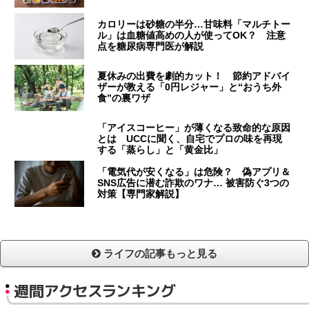
カロリーは砂糖の半分…甘味料「マルチトー
ル」は血糖値高めの人が使ってOK？ 注意
点を糖尿病専門医が解説
夏休みの出費を劇的カット！ 節約アドバイ
ザーが教える「0円レジャー」と“おうち外
食”の裏ワザ
「アイスコーヒー」が薄くなる致命的な原因
とは UCCに聞く、自宅でプロの味を再現
する「蒸らし」と「黄金比」
「電気代が安くなる」は危険？ 偽アプリ＆
SNS広告に潜む詐欺のワナ… 被害防ぐ3つの
対策【専門家解説】
ライフの記事もっと見る
週間アクセスランキング