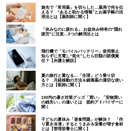
旅先で「常用薬」を切らした…薬局で何を伝
える？ “あると助かる情報”とお薬手帳の活
用法とは【薬剤師に聞く】
「休みなのに疲れる」 お盆休み特有の“隠れ
疲労”に注意…3つの解消法とは
飛行機で「モバイルバッテリー」使用禁止
知らずに充電し“発火”したら巨額の賠償責
任？【弁護士解説】
夏の旅行と重なる…「生理」どう乗り切
る？ 月経移動の方法＆鎮痛薬の適切な使い
方とは【医師に聞く】
100均の暑さ対策グッズ「買い」「安物買い
の銭失い」の違いとは 節約アドバイザーに
聞く
子どもの夏休み「昼食問題」が解決？ 「作
り置き冷凍」するとうまみ＆栄養が増す食材
とは【管理栄養士に聞く】