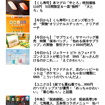
【くら寿司】本マグロ「中とろ」特別価格
110円 5日間限定＆一皿“無料” 「大と
ろ」も
【今日から】くら寿司×ミニオンズ初コラ
ボ “実物”オリジナルステッカー、クリアポ
ーチ
【今日から】「サブウェイ」サマーバッグ発
売 特製「保冷バッグ」「包める保冷サブラ
ップ」の実物 割引チケット3500円封入
【今日から】ジェラート ピケ カフェ×ドラ
ゴンクエストが初コラボ SNS「おっさん行
けるのかこれ…」「えぐかわいい」
【今日から】マクドナルド、次のハッピーセ
ットは「ポケモン」 おもちゃ全12種類に
SNS「こういうのでいいんだよ」
【ユニクロ】1枚でも重ね着でも…990円
の“バズトップス”が優秀！「めっちゃかわい
い」「着心地いい」と話題
【牛角】「呪術廻戦」コラボ 呪術高専1年
ズ、七海建人、五条悟コラボメニュー 缶バ