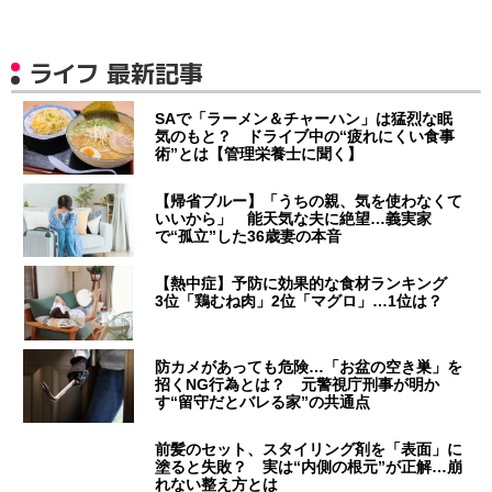
ライフ 最新記事
SAで「ラーメン＆チャーハン」は猛烈な眠
気のもと？ ドライブ中の“疲れにくい食事
術”とは【管理栄養士に聞く】
【帰省ブルー】「うちの親、気を使わなくて
いいから」 能天気な夫に絶望…義実家
で“孤立”した36歳妻の本音
【熱中症】予防に効果的な食材ランキング
3位「鶏むね肉」2位「マグロ」…1位は？
防カメがあっても危険…「お盆の空き巣」を
招くNG行為とは？ 元警視庁刑事が明か
す“留守だとバレる家”の共通点
前髪のセット、スタイリング剤を「表面」に
塗ると失敗？ 実は“内側の根元”が正解…崩
れない整え方とは