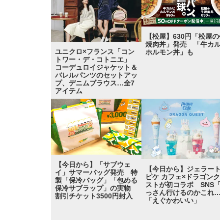
【松屋】630円「松屋の
焼肉丼」発売 「牛カ
ユニクロ×フランス「コン
ホルモン丼」も
トワー・デ・コトニエ」
コーデュロイジャケット＆
バレルパンツのセットアッ
プ、デニムブラウス…全7
アイテム
【今日から】「サブウェ
【今日から】ジェラー
イ」サマーバッグ発売 特
ピケ カフェ×ドラゴン
製「保冷バッグ」「包める
ストが初コラボ SNS
保冷サブラップ」の実物
っさん行けるのかこれ
割引チケット3500円封入
「えぐかわいい」