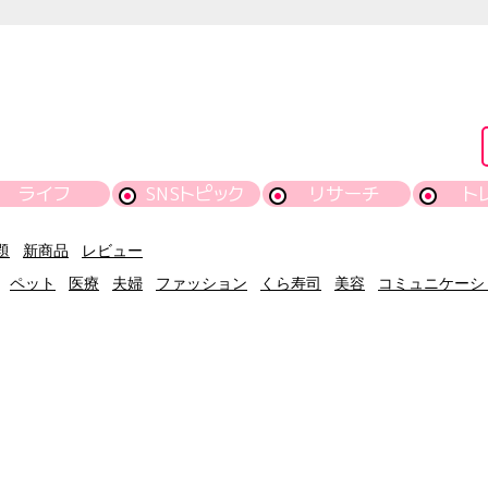
ライフ
SNSトピック
リサーチ
ト
題
新商品
レビュー
ペット
医療
夫婦
ファッション
くら寿司
美容
コミュニケーシ