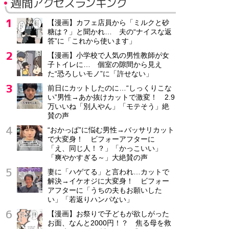
週間アクセスランキング
【漫画】カフェ店員から「ミルクと砂
糖は？」と聞かれ… 夫の“ナイスな返
答”に「これから使います」
【漫画】小学校で人気の男性教師が女
子トイレに… 個室の隙間から見え
た“恐ろしいモノ”に「許せない」
前日にカットしたのに…“しっくりこな
い”男性→あか抜けカットで激変！ 2.9
万いいね「別人やん」「モテそう」絶
賛の声
“おかっぱ”に悩む男性→バッサリカット
で大変身！ ビフォーアフターに
「え、同じ人！？」「かっこいい」
「爽やかすぎる～」大絶賛の声
妻に「ハゲてる」と言われ…カットで
解決→イケオジに大変身！ ビフォー
アフターに「うちの夫もお願いした
い」「若返りハンパない」
【漫画】お祭りで子どもが欲しがった
お面、なんと2000円！？ 焦る母を救