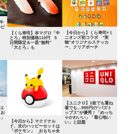
牛
ルビ
【今日から】くら寿司×ミ
【くら寿司】本マグロ「中
ニオンズ初コラボ “実
とろ」特別価格110円 5
物”オリジナルステッカ
日間限定＆一皿“無料”
ー、クリアポーチ
「大とろ」も
ト
【ユニクロ】1枚でも重ね
クエ
着でも…990円の“バズト
「お
ップス”が優秀！「めっち
…」
ゃかわいい」「着心地い
【今日から】マクドナル
い」と話題
ド、次のハッピーセットは
「ポケモン」 おもちゃ全