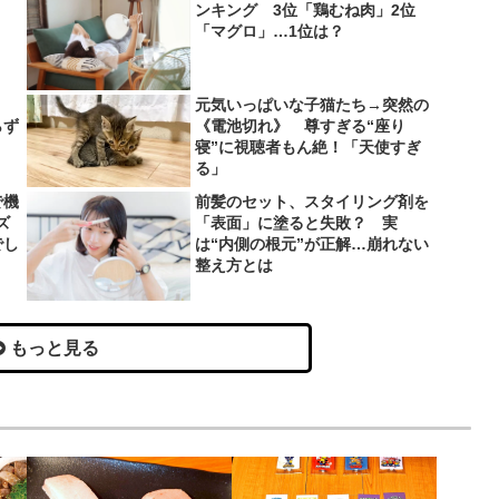
ンキング 3位「鶏むね肉」2位
「マグロ」…1位は？
、
元気いっぱいな子猫たち→突然の
らず
《電池切れ》 尊すぎる“座り
寝”に視聴者もん絶！「天使すぎ
る」
で機
前髪のセット、スタイリング剤を
ズ
「表面」に塗ると失敗？ 実
でし
は“内側の根元”が正解…崩れない
整え方とは
もっと見る