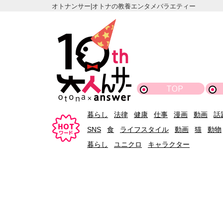
オトナンサー|オトナの教養エンタメバラエティー
TOP
暮らし
法律
健康
仕事
漫画
動画
話
SNS
食
ライフスタイル
動画
猫
動物
暮らし
ユニクロ
キャラクター