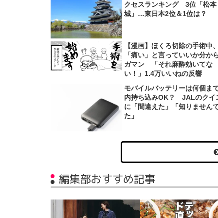
クセスランキング 3位「松本
城」…東日本2位＆1位は？
【漫画】ほくろ切除の手術中
「痛い」と言っていいか分か
ガマン 「それ麻酔効いてな
い！」1.4万いいねの反響
モバイルバッテリーは何個ま
内持ち込みOK？ JALのクイ
に「間違えた」「知りません
た」
編集部おすすめ記事