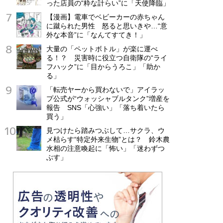
った店員の“粋な計らい”に「天使降臨」
【漫画】電車でベビーカーの赤ちゃん
に蹴られた男性 怒ると思いきや…“意
外な本音”に「なんてすてき！」
大量の「ペットボトル」が楽に運べ
る！？ 災害時に役立つ自衛隊の“ライ
フハック”に「目からうろこ」「助か
る」
「転売ヤーから買わないで」アイラッ
プ公式が“ウォッシャブルタンク”増産を
報告 SNS「心強い」「落ち着いたら
買う」
見つけたら踏みつぶして…サクラ、ウ
メ枯らす“特定外来生物”とは？ 鈴木農
水相の注意喚起に「怖い」「迷わずつ
ぶす」