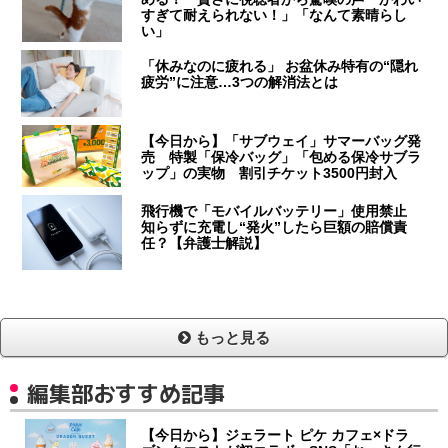
すぎて耐えられない！」「なんて素晴らし
い」
「休みなのに疲れる」 お盆休み特有の“隠れ
疲労”に注意…3つの解消法とは
【今日から】「サブウェイ」サマーバッグ発
売 特製「保冷バッグ」「包める保冷サブラ
ップ」の実物 割引チケット3500円封入
飛行機で「モバイルバッテリー」使用禁止
知らずに充電し“発火”したら巨額の賠償責
任？【弁護士解説】
もっと見る
編集部おすすめ記事
【今日から】ジェラート ピケ カフェ×ドラ