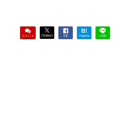
B!
(Twitter)
コメント
FB
Hatena
LINE