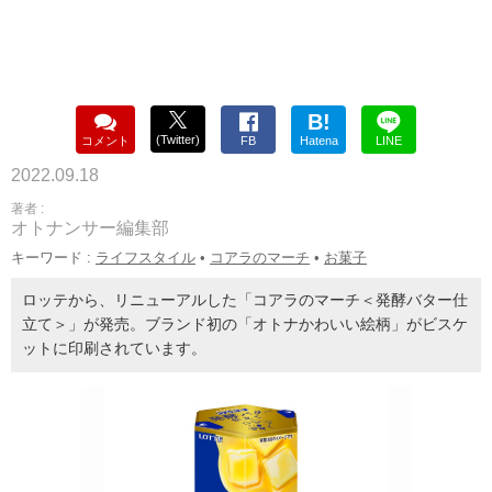
B!
(Twitter)
コメント
FB
Hatena
LINE
2022.09.18
著者 :
オトナンサー編集部
キーワード :
ライフスタイル
•
コアラのマーチ
•
お菓子
ロッテから、リニューアルした「コアラのマーチ＜発酵バター仕
立て＞」が発売。ブランド初の「オトナかわいい絵柄」がビスケ
ットに印刷されています。