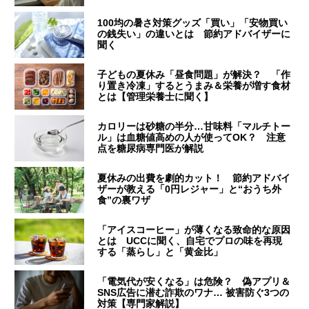
100均の暑さ対策グッズ「買い」「安物買い
の銭失い」の違いとは 節約アドバイザーに
聞く
子どもの夏休み「昼食問題」が解決？ 「作
り置き冷凍」するとうまみ＆栄養が増す食材
とは【管理栄養士に聞く】
カロリーは砂糖の半分…甘味料「マルチトー
ル」は血糖値高めの人が使ってOK？ 注意
点を糖尿病専門医が解説
夏休みの出費を劇的カット！ 節約アドバイ
ザーが教える「0円レジャー」と“おうち外
食”の裏ワザ
「アイスコーヒー」が薄くなる致命的な原因
とは UCCに聞く、自宅でプロの味を再現
する「蒸らし」と「黄金比」
「電気代が安くなる」は危険？ 偽アプリ＆
SNS広告に潜む詐欺のワナ… 被害防ぐ3つの
対策【専門家解説】