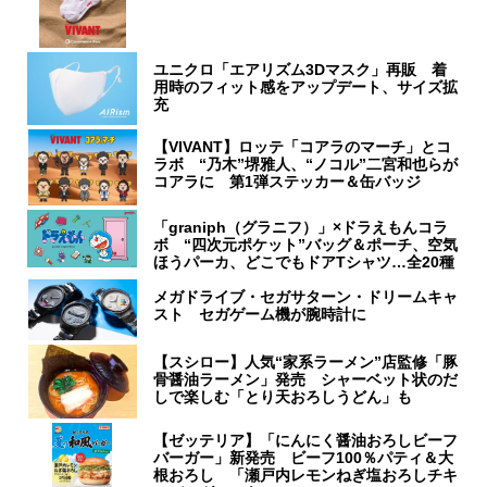
ユニクロ「エアリズム3Dマスク」再販 着
用時のフィット感をアップデート、サイズ拡
充
【VIVANT】ロッテ「コアラのマーチ」とコ
ラボ “乃木”堺雅人、“ノコル”二宮和也らが
コアラに 第1弾ステッカー＆缶バッジ
「graniph（グラニフ）」×ドラえもんコラ
ボ “四次元ポケット”バッグ＆ポーチ、空気
ほうパーカ、どこでもドアTシャツ…全20種
メガドライブ・セガサターン・ドリームキャ
スト セガゲーム機が腕時計に
【スシロー】人気“家系ラーメン”店監修「豚
骨醤油ラーメン」発売 シャーベット状のだ
しで楽しむ「とり天おろしうどん」も
【ゼッテリア】「にんにく醤油おろしビーフ
バーガー」新発売 ビーフ100％パティ＆大
根おろし 「瀬戸内レモンねぎ塩おろしチキ