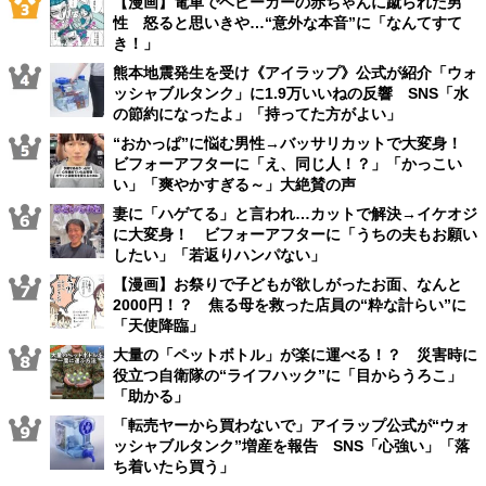
【漫画】電車でベビーカーの赤ちゃんに蹴られた男
性 怒ると思いきや…“意外な本音”に「なんてすて
き！」
熊本地震発生を受け《アイラップ》公式が紹介「ウォ
ッシャブルタンク」に1.9万いいねの反響 SNS「水
の節約になったよ」「持ってた方がよい」
“おかっぱ”に悩む男性→バッサリカットで大変身！
ビフォーアフターに「え、同じ人！？」「かっこい
い」「爽やかすぎる～」大絶賛の声
妻に「ハゲてる」と言われ…カットで解決→イケオジ
に大変身！ ビフォーアフターに「うちの夫もお願い
したい」「若返りハンパない」
【漫画】お祭りで子どもが欲しがったお面、なんと
2000円！？ 焦る母を救った店員の“粋な計らい”に
「天使降臨」
大量の「ペットボトル」が楽に運べる！？ 災害時に
役立つ自衛隊の“ライフハック”に「目からうろこ」
「助かる」
「転売ヤーから買わないで」アイラップ公式が“ウォ
ッシャブルタンク”増産を報告 SNS「心強い」「落
ち着いたら買う」