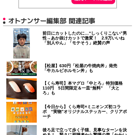
オトナンサー編集部 関連記事
前日にカットしたのに…“しっくりこない”男
性→あか抜けカットで激変！ 2.9万いいね
「別人やん」「モテそう」絶賛の声
【松屋】630円「松屋の牛焼肉丼」発売
「牛カルビホルモン丼」も
【くら寿司】本マグロ「中とろ」特別価格
110円 5日間限定＆一皿“無料” 「大と
ろ」も
【今日から】くら寿司×ミニオンズ初コラ
ボ “実物”オリジナルステッカー、クリアポ
ーチ
後ろ足で立って歩く子猫、見事なターンを決
める！ 賢さに視聴者から驚嘆の声「かわい