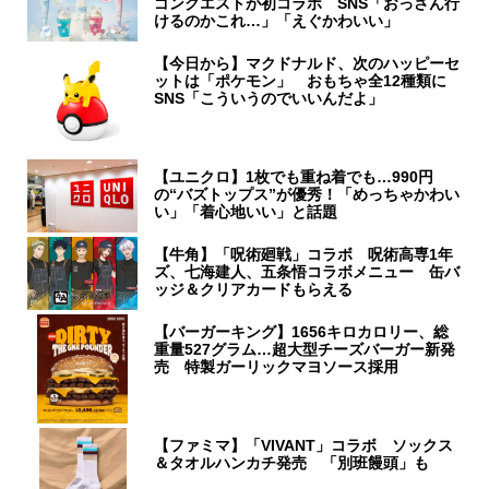
ゴンクエストが初コラボ SNS「おっさん行
けるのかこれ…」「えぐかわいい」
【今日から】マクドナルド、次のハッピーセ
ットは「ポケモン」 おもちゃ全12種類に
SNS「こういうのでいいんだよ」
【ユニクロ】1枚でも重ね着でも…990円
の“バズトップス”が優秀！「めっちゃかわい
い」「着心地いい」と話題
【牛角】「呪術廻戦」コラボ 呪術高専1年
ズ、七海建人、五条悟コラボメニュー 缶バ
ッジ＆クリアカードもらえる
【バーガーキング】1656キロカロリー、総
重量527グラム…超大型チーズバーガー新発
売 特製ガーリックマヨソース採用
【ファミマ】「VIVANT」コラボ ソックス
＆タオルハンカチ発売 「別班饅頭」も