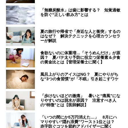
「無糖炭酸水」は歯に影響する？ 知覚過敏
を防ぐ“正しい飲み方”とは
夏の旅行や帰省で「身近な人と衝突」するの
はなぜ？ 解決テクニックを心理カウンセラ
ーが解説
食欲ないのに体重増…「そうめんだけ」が原
因？ 夏バテ太り予防に役立つ栄養素＆夕食
の黄金比とは【管理栄養士に聞く】
風呂上がりのアイスはNG？ 夏にやりがち
な“3つの食習慣”が「不眠」引き起こすワケ
「歩けないほどの激痛」 暑いと“痛風”にな
りやすいのは脱水が原因？ 注意すべき人
の“特徴”とは【医師解説】
「いつの間にか5万円消えた…」 8月にハ
マりやすい“隠れ浪費”ワースト1位とは？
赤字防ぐコツを節約アドバイザーに聞く