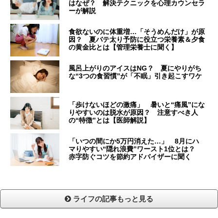
はなぜ？ 解決テクニックを心理カウンセラ
ーが解説
食欲ないのに体重増…「そうめんだけ」が原
因？ 夏バテ太り予防に役立つ栄養素＆夕食
の黄金比とは【管理栄養士に聞く】
風呂上がりのアイスはNG？ 夏にやりがち
な“3つの食習慣”が「不眠」引き起こすワケ
「歩けないほどの激痛」 暑いと“痛風”にな
りやすいのは脱水が原因？ 注意すべき人
の“特徴”とは【医師解説】
「いつの間にか5万円消えた…」 8月にハ
マりやすい“隠れ浪費”ワースト1位とは？
赤字防ぐコツを節約アドバイザーに聞く
ライフの記事もっと見る