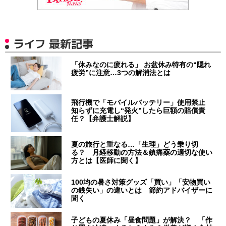
ライフ 最新記事
「休みなのに疲れる」 お盆休み特有の“隠れ
疲労”に注意…3つの解消法とは
飛行機で「モバイルバッテリー」使用禁止
知らずに充電し“発火”したら巨額の賠償責
任？【弁護士解説】
夏の旅行と重なる…「生理」どう乗り切
る？ 月経移動の方法＆鎮痛薬の適切な使い
方とは【医師に聞く】
100均の暑さ対策グッズ「買い」「安物買い
の銭失い」の違いとは 節約アドバイザーに
聞く
子どもの夏休み「昼食問題」が解決？ 「作