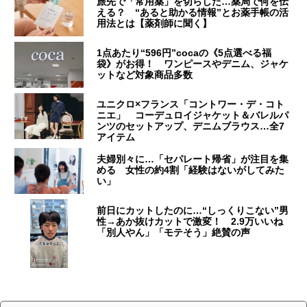
旅先で「常用薬」を切らした…薬局で何を伝
える？ “あると助かる情報”とお薬手帳の活
用法とは【薬剤師に聞く】
1点あたり“596円”cocaの《5点選べる福
袋》がお得！ ワンピースやデニム、ジャケ
ットなど対象商品多数
ユニクロ×フランス「コントワー・デ・コト
ニエ」 コーデュロイジャケット＆バレルパ
ンツのセットアップ、デニムブラウス…全7
アイテム
夫婦別々に…「セパレート帰省」が注目を集
める 女性の約4割「経験はないがしてみた
い」
前日にカットしたのに…“しっくりこない”男
性→あか抜けカットで激変！ 2.9万いいね
「別人やん」「モテそう」絶賛の声