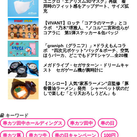
ユニクロ「エアリズム3Dマスク」再販 着
用時のフィット感をアップデート、サイズ拡
充
【VIVANT】ロッテ「コアラのマーチ」とコ
ラボ “乃木”堺雅人、“ノコル”二宮和也らが
コアラに 第1弾ステッカー＆缶バッジ
「graniph（グラニフ）」×ドラえもんコラ
ボ “四次元ポケット”バッグ＆ポーチ、空気
ほうパーカ、どこでもドアTシャツ…全20種
メガドライブ・セガサターン・ドリームキャ
スト セガゲーム機が腕時計に
【スシロー】人気“家系ラーメン”店監修「豚
骨醤油ラーメン」発売 シャーベット状のだ
しで楽しむ「とり天おろしうどん」も
キーワード
串カツ田中ホールディングス
串カツ田中
串の日
串カツ豚
串カツ牛
串の日キャンペーン
100円