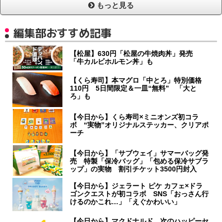
もっと見る
編集部おすすめ記事
【松屋】630円「松屋の牛焼肉丼」発売
「牛カルビホルモン丼」も
【くら寿司】本マグロ「中とろ」特別価格
110円 5日間限定＆一皿“無料” 「大と
ろ」も
【今日から】くら寿司×ミニオンズ初コラ
ボ “実物”オリジナルステッカー、クリアポ
ーチ
【今日から】「サブウェイ」サマーバッグ発
売 特製「保冷バッグ」「包める保冷サブラ
ップ」の実物 割引チケット3500円封入
【今日から】ジェラート ピケ カフェ×ドラ
ゴンクエストが初コラボ SNS「おっさん行
けるのかこれ…」「えぐかわいい」
【今日から】マクドナルド、次のハッピーセ