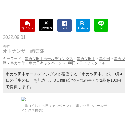
B!
(Twitter)
コメント
FB
Hatena
LINE
2022.09.01
著者 :
オトナンサー編集部
キーワード :
串カツ田中ホールディングス
•
串カツ田中
•
串の日
•
串カツ
豚
•
串カツ牛
•
串の日キャンペーン
•
100円
•
ライフスタイル
串カツ田中ホールディングスが運営する「串カツ田中」が、9月4
日の「串の日」を記念し、3日間限定で人気の串カツ2品を100円
で提供します。
「串（くし）の日キャンペーン」（串カツ田中ホールデ
ィングス提供）