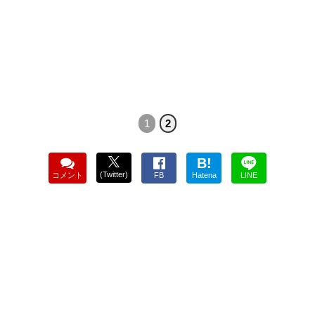
1
2
B!
(Twitter)
コメント
FB
Hatena
LINE