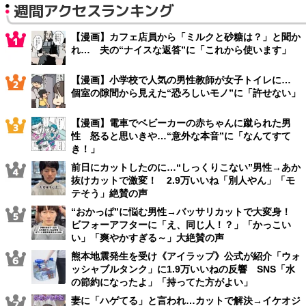
週間アクセスランキング
【漫画】カフェ店員から「ミルクと砂糖は？」と聞か
れ… 夫の“ナイスな返答”に「これから使います」
【漫画】小学校で人気の男性教師が女子トイレに…
個室の隙間から見えた“恐ろしいモノ”に「許せない」
【漫画】電車でベビーカーの赤ちゃんに蹴られた男
性 怒ると思いきや…“意外な本音”に「なんてすて
き！」
前日にカットしたのに…“しっくりこない”男性→あか
抜けカットで激変！ 2.9万いいね「別人やん」「モ
テそう」絶賛の声
“おかっぱ”に悩む男性→バッサリカットで大変身！
ビフォーアフターに「え、同じ人！？」「かっこい
い」「爽やかすぎる～」大絶賛の声
熊本地震発生を受け《アイラップ》公式が紹介「ウォ
ッシャブルタンク」に1.9万いいねの反響 SNS「水
の節約になったよ」「持ってた方がよい」
妻に「ハゲてる」と言われ…カットで解決→イケオジ