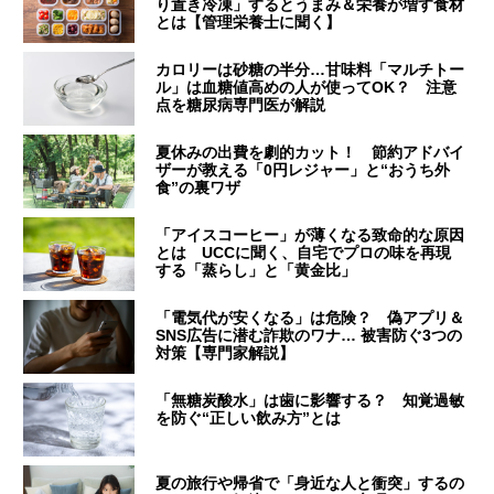
り置き冷凍」するとうまみ＆栄養が増す食材
とは【管理栄養士に聞く】
カロリーは砂糖の半分…甘味料「マルチトー
ル」は血糖値高めの人が使ってOK？ 注意
点を糖尿病専門医が解説
夏休みの出費を劇的カット！ 節約アドバイ
ザーが教える「0円レジャー」と“おうち外
食”の裏ワザ
「アイスコーヒー」が薄くなる致命的な原因
とは UCCに聞く、自宅でプロの味を再現
する「蒸らし」と「黄金比」
「電気代が安くなる」は危険？ 偽アプリ＆
SNS広告に潜む詐欺のワナ… 被害防ぐ3つの
対策【専門家解説】
「無糖炭酸水」は歯に影響する？ 知覚過敏
を防ぐ“正しい飲み方”とは
夏の旅行や帰省で「身近な人と衝突」するの