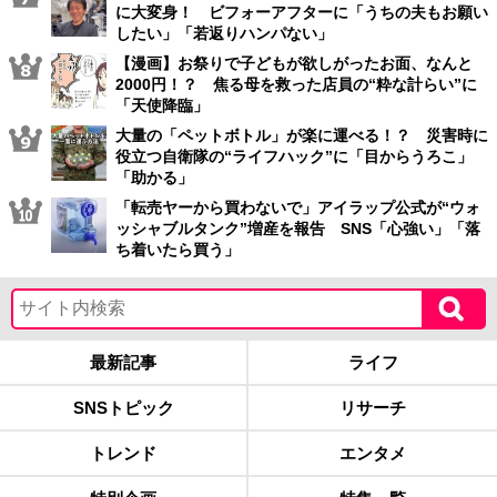
に大変身！ ビフォーアフターに「うちの夫もお願い
したい」「若返りハンパない」
【漫画】お祭りで子どもが欲しがったお面、なんと
2000円！？ 焦る母を救った店員の“粋な計らい”に
「天使降臨」
大量の「ペットボトル」が楽に運べる！？ 災害時に
役立つ自衛隊の“ライフハック”に「目からうろこ」
「助かる」
「転売ヤーから買わないで」アイラップ公式が“ウォ
ッシャブルタンク”増産を報告 SNS「心強い」「落
ち着いたら買う」
最新記事
ライフ
SNSトピック
リサーチ
トレンド
エンタメ