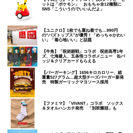
ットは「ポケモン」 おもちゃ全12種類に
SNS「こういうのでいいんだよ」
【ユニクロ】1枚でも重ね着でも…990円
の“バズトップス”が優秀！「めっちゃかわい
い」「着心地いい」と話題
【牛角】「呪術廻戦」コラボ 呪術高専1年
ズ、七海建人、五条悟コラボメニュー 缶バ
ッジ＆クリアカードもらえる
【バーガーキング】1656キロカロリー、総
重量527グラム…超大型チーズバーガー新発
売 特製ガーリックマヨソース採用
【ファミマ】「VIVANT」コラボ ソックス
＆タオルハンカチ発売 「別班饅頭」も