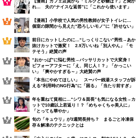
【漫画】カフェ店員から「ミルクと砂糖は？」と聞か
れ… 夫の“ナイスな返答”に「これから使います」
【漫画】小学校で人気の男性教師が女子トイレに…
個室の隙間から見えた“恐ろしいモノ”に「許せない」
前日にカットしたのに…“しっくりこない”男性→あか
抜けカットで激変！ 2.9万いいね「別人やん」「モ
テそう」絶賛の声
“おかっぱ”に悩む男性→バッサリカットで大変身！
ビフォーアフターに「え、同じ人！？」「かっこい
い」「爽やかすぎる～」大絶賛の声
「本当にやめてほしい」 スーパー銭湯スタッフが訴
える“利用時のNG行為”に「困る」「当たり前すぎ」
年を重ねて貧相に…“シワ＆面長”も気になる女性→カ
ットで10歳以上若返り！？「めちゃくちゃ美人に」
「とっても華やか」
旬の「キュウリ」が3週間長持ち？ まるごと冷凍保
存＆解凍のテクニックとは