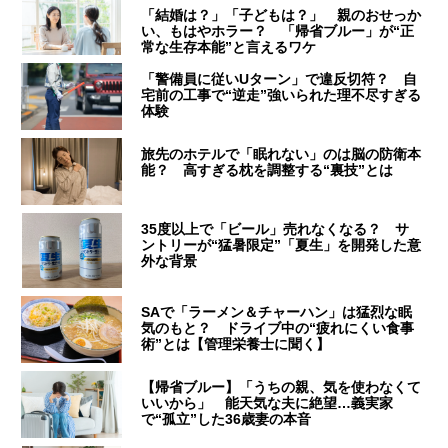
「結婚は？」「子どもは？」 親のおせっか
い、もはやホラー？ 「帰省ブルー」が“正
常な生存本能”と言えるワケ
「警備員に従いUターン」で違反切符？ 自
宅前の工事で“逆走”強いられた理不尽すぎる
体験
旅先のホテルで「眠れない」のは脳の防衛本
能？ 高すぎる枕を調整する“裏技”とは
35度以上で「ビール」売れなくなる？ サ
ントリーが“猛暑限定”「夏生」を開発した意
外な背景
SAで「ラーメン＆チャーハン」は猛烈な眠
気のもと？ ドライブ中の“疲れにくい食事
術”とは【管理栄養士に聞く】
【帰省ブルー】「うちの親、気を使わなくて
いいから」 能天気な夫に絶望…義実家
で“孤立”した36歳妻の本音