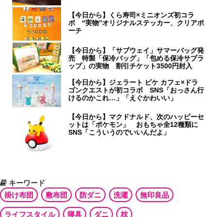
【今日から】くら寿司×ミニオンズ初コラ
ボ “実物”オリジナルステッカー、クリアポ
ーチ
【今日から】「サブウェイ」サマーバッグ発
売 特製「保冷バッグ」「包める保冷サブラ
ップ」の実物 割引チケット3500円封入
【今日から】ジェラート ピケ カフェ×ドラ
ゴンクエストが初コラボ SNS「おっさん行
けるのかこれ…」「えぐかわいい」
【今日から】マクドナルド、次のハッピーセ
ットは「ポケモン」 おもちゃ全12種類に
SNS「こういうのでいいんだよ」
キーワード
掛け布団
敷布団
防ダニ
洗濯
無印良品
ライフスタイル
寝具
ダニ
枕