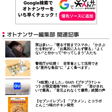
オトナンサー編集部 関連記事
実は多い…「寝る寸前までスマホ」「かさぶ
たを剥がす」「お風呂に入らず寝る」“よく
ない”と分かって“やってしまう”人たち
警視庁が伝授！ 非常食として活用でき
る“意外な食品”に「よく食べます」
「4枚買いました」GUの《プチプラTシャ
ツ》が限定価格“990→790円” 「形がきれ
いで最高」「首元よれなくて優秀」絶賛の声
【セブンイレブン】「ブタメン」とコラボ
とんこつ味のチキン発売