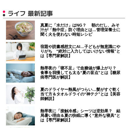
ライフ 最新記事
真夏に「水だけ」はNG？ 朝のだし、みそ
汁が「熱中症」防ぐ理由とは…管理栄養士に
聞く火を使わない時短レシピ
宿題や読書感想文にAI…子どもが無意識にや
りがち “絶対に入力してはいけない情報”と
は【専門家解説】
熱帯夜の「寝不足」で血糖値が爆上がり？
食事を我慢しても太る“夏の盲点”とは【糖尿
病専門医が解説】
夏のドライヤー熱風がつらい…髪がすぐ乾く
当て方＆タオルドライの“神テク”とは【美容
師解説】
熱帯夜に「接触冷感」シーツは逆効果？ 結
局暑い理由＆夏の快眠に導く“意外な寝具”と
は【専門家解説】