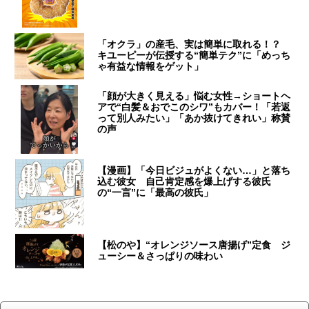
「オクラ」の産毛、実は簡単に取れる！？
キユーピーが伝授する“簡単テク”に「めっち
ゃ有益な情報をゲット」
「顔が大きく見える」悩む女性→ショートヘ
アで“白髪＆おでこのシワ”もカバー！「若返
って別人みたい」「あか抜けてきれい」称賛
の声
【漫画】「今日ビジュがよくない…」と落ち
込む彼女 自己肯定感を爆上げする彼氏
の“一言”に「最高の彼氏」
【松のや】“オレンジソース唐揚げ”定食 ジ
ューシー＆さっぱりの味わい