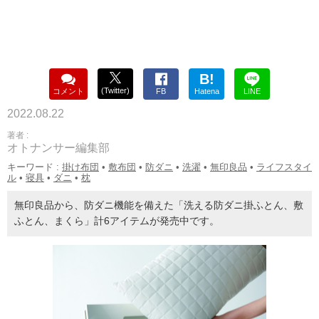
B!
(Twitter)
コメント
FB
Hatena
LINE
2022.08.22
著者 :
オトナンサー編集部
キーワード :
掛け布団
•
敷布団
•
防ダニ
•
洗濯
•
無印良品
•
ライフスタイ
ル
•
寝具
•
ダニ
•
枕
無印良品から、防ダニ機能を備えた「洗える防ダニ掛ふとん、敷
ふとん、まくら」計6アイテムが発売中です。