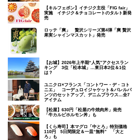
【キルフェボン】イチジク主役「FIG fair」
実施 イチジク＆チョコレートのタルト新発
売
ロッテ「爽」 贅沢シリーズ第4弾「爽 贅沢
果実シャインマスカット」発売
【お城】2026年上半期“人気”アクセスラン
キング 3位「松本城」…東日本2位＆1位
は？
ユニクロ×フランス「コントワー・デ・コト
ニエ」 コーデュロイジャケット＆バレルパ
ンツのセットアップ、デニムブラウス…全7
アイテム
【松屋】630円「松屋の牛焼肉丼」発売
「牛カルビホルモン丼」も
【くら寿司】本マグロ「中とろ」特別価格
110円 5日間限定＆一皿“無料” 「大と
ろ」も