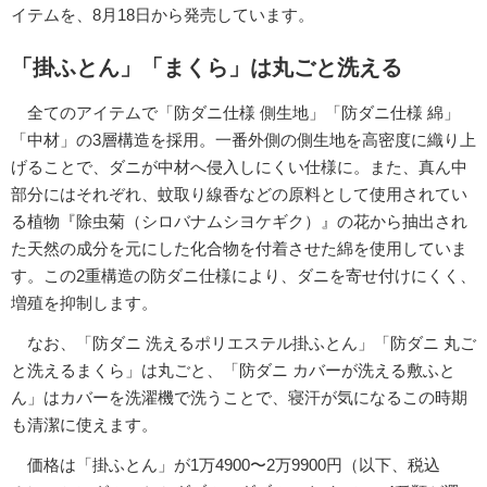
イテムを、8月18日から発売しています。
「掛ふとん」「まくら」は丸ごと洗える
全てのアイテムで「防ダニ仕様 側生地」「防ダニ仕様 綿」
「中材」の3層構造を採用。一番外側の側生地を高密度に織り上
げることで、ダニが中材へ侵入しにくい仕様に。また、真ん中
部分にはそれぞれ、蚊取り線香などの原料として使用されてい
る植物『除虫菊（シロバナムシヨケギク）』の花から抽出され
た天然の成分を元にした化合物を付着させた綿を使用していま
す。この2重構造の防ダニ仕様により、ダニを寄せ付けにくく、
増殖を抑制します。
なお、「防ダニ 洗えるポリエステル掛ふとん」「防ダニ 丸ご
と洗えるまくら」は丸ごと、「防ダニ カバーが洗える敷ふと
ん」はカバーを洗濯機で洗うことで、寝汗が気になるこの時期
も清潔に使えます。
価格は「掛ふとん」が1万4900〜2万9900円（以下、税込