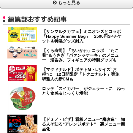
もっと見る
編集部おすすめ記事
【サンマルクカフェ】ミニオンズとコラボ
「Happy Summer Bag」 2500円SPチケ
ット＆特製グッズ封入
【くら寿司】「ちいかわ」コラボ “たこ
着”＆うさぎ「パァンッケーキ」のメニュ
ー 湯呑み、フィギュアの特製グッズも
【マクドナルド】ポテトM・Lサイズ“お
得”に 12日間限定「トクニナルド」実施
堺雅人の新CMも
ロッテ「スイカバー」がジェラートに ねっ
とり食感＆じっくり堪能
【ドミノ・ピザ】看板メニュー“魔改造” 知
る人ぞ知る“アレンジポテト” 裏メニュー商
品化