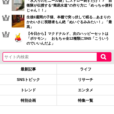
「水入りのビニール袋」にストロー刺すだけ！？ 自
衛隊が伝授する“簡易水道”の作り方に「めっちゃ便利
じゃん！！」
生後6週間の子猫、本棚で突っ伏して眠る…あまりの
かわいさに視聴者もん絶「ぬいぐるみみたい！」「最
高」
【今日から】マクドナルド、次のハッピーセットは
「ポケモン」 おもちゃ全12種類にSNS「こういう
のでいいんだよ」
最新記事
ライフ
SNSトピック
リサーチ
トレンド
エンタメ
特別企画
特集一覧