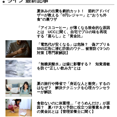
ライフ 最新記事
夏休みの出費を劇的カット！ 節約アドバイ
ザーが教える「0円レジャー」と“おうち外
食”の裏ワザ
「アイスコーヒー」が薄くなる致命的な原因
とは UCCに聞く、自宅でプロの味を再現
する「蒸らし」と「黄金比」
「電気代が安くなる」は危険？ 偽アプリ＆
SNS広告に潜む詐欺のワナ… 被害防ぐ3つの
対策【専門家解説】
「無糖炭酸水」は歯に影響する？ 知覚過敏
を防ぐ“正しい飲み方”とは
夏の旅行や帰省で「身近な人と衝突」するの
はなぜ？ 解決テクニックを心理カウンセラ
ーが解説
食欲ないのに体重増…「そうめんだけ」が原
因？ 夏バテ太り予防に役立つ栄養素＆夕食
の黄金比とは【管理栄養士に聞く】