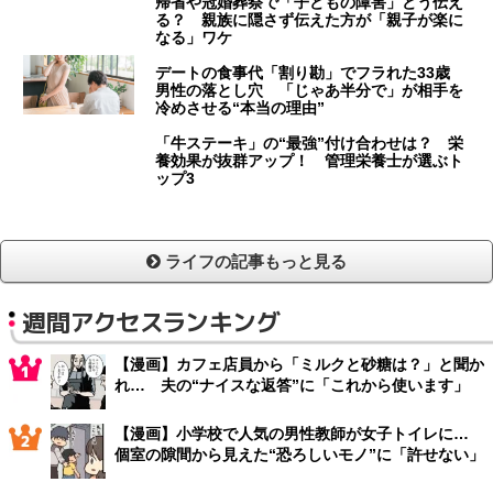
帰省や冠婚葬祭で「子どもの障害」どう伝え
る？ 親族に隠さず伝えた方が「親子が楽に
なる」ワケ
デートの食事代「割り勘」でフラれた33歳
男性の落とし穴 「じゃあ半分で」が相手を
冷めさせる“本当の理由”
「牛ステーキ」の“最強”付け合わせは？ 栄
養効果が抜群アップ！ 管理栄養士が選ぶト
ップ3
ライフの記事もっと見る
週間アクセスランキング
【漫画】カフェ店員から「ミルクと砂糖は？」と聞か
れ… 夫の“ナイスな返答”に「これから使います」
【漫画】小学校で人気の男性教師が女子トイレに…
個室の隙間から見えた“恐ろしいモノ”に「許せない」