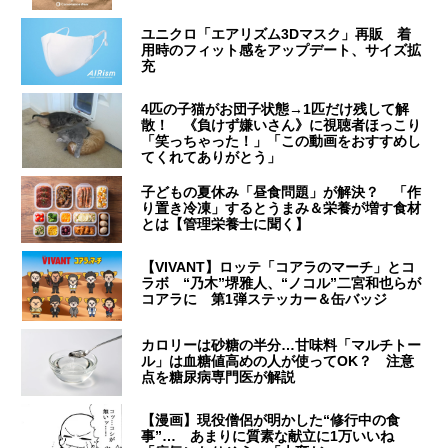
ユニクロ「エアリズム3Dマスク」再販 着
用時のフィット感をアップデート、サイズ拡
充
4匹の子猫がお団子状態→1匹だけ残して解
散！ 《負けず嫌いさん》に視聴者ほっこり
「笑っちゃった！」「この動画をおすすめし
てくれてありがとう」
子どもの夏休み「昼食問題」が解決？ 「作
り置き冷凍」するとうまみ＆栄養が増す食材
とは【管理栄養士に聞く】
【VIVANT】ロッテ「コアラのマーチ」とコ
ラボ “乃木”堺雅人、“ノコル”二宮和也らが
コアラに 第1弾ステッカー＆缶バッジ
カロリーは砂糖の半分…甘味料「マルチトー
ル」は血糖値高めの人が使ってOK？ 注意
点を糖尿病専門医が解説
【漫画】現役僧侶が明かした“修行中の食
事”… あまりに質素な献立に1万いいね