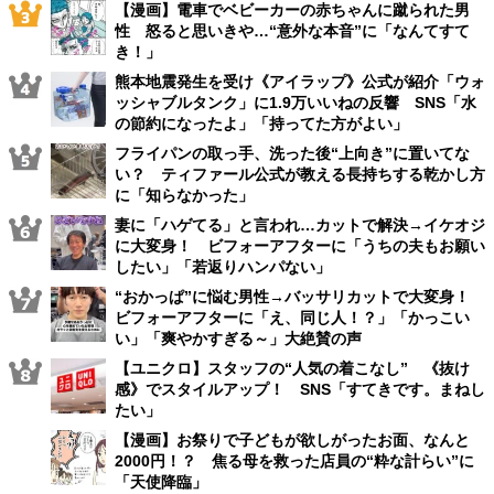
【漫画】電車でベビーカーの赤ちゃんに蹴られた男
性 怒ると思いきや…“意外な本音”に「なんてすて
き！」
熊本地震発生を受け《アイラップ》公式が紹介「ウォ
ッシャブルタンク」に1.9万いいねの反響 SNS「水
の節約になったよ」「持ってた方がよい」
フライパンの取っ手、洗った後“上向き”に置いてな
い？ ティファール公式が教える長持ちする乾かし方
に「知らなかった」
妻に「ハゲてる」と言われ…カットで解決→イケオジ
に大変身！ ビフォーアフターに「うちの夫もお願い
したい」「若返りハンパない」
“おかっぱ”に悩む男性→バッサリカットで大変身！
ビフォーアフターに「え、同じ人！？」「かっこい
い」「爽やかすぎる～」大絶賛の声
【ユニクロ】スタッフの“人気の着こなし” 《抜け
感》でスタイルアップ！ SNS「すてきです。まねし
たい」
【漫画】お祭りで子どもが欲しがったお面、なんと
2000円！？ 焦る母を救った店員の“粋な計らい”に
「天使降臨」