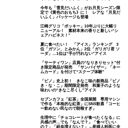
今年も「雪見だいふく」がお月見シーズン限
定で《黄色のおもち》に！ レアな「月見だ
いふく」パッケージも登場
江崎グリコ「ポッキー」10年ぶりに大幅リ
ニューアル！ 素材本来の香りと新しい“シ
ェアハピネス！”
夏に食べたい！ 「アイス」ランキング 3
位「ガツン、とみかん」2位「ガリガリ君 ソ
ーダ」…1位は“手が汚れない”アイス
「サーティワン」店員の“なりきりセット”付
き限定商品が発売 「サンバイザー」「ネー
ムカード」を付けて“スクープ体験”
「ピノ」史上初！ きなこ味の新商品「ピノ
き・な・こ」期間限定発売 和菓子のような
味わいの“きなこ尽くし”アイス
セブンカフェ「紅茶」全国展開 専用マシン
で作る「本格的な紅茶」にSNS歓喜「コーヒ
ー飲めない民なので朗報すぎ」
生理中に「チョコレートが食べたくなる」に
共感の声…でも「なんで？」「食べていい
の？」「経血増えない？」→産婦人科医に全