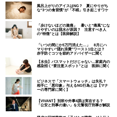
風呂上がりのアイスはNG？ 夏にやりがち
な“3つの食習慣”が「不眠」引き起こすワケ
「歩けないほどの激痛」 暑いと“痛風”にな
りやすいのは脱水が原因？ 注意すべき人
の“特徴”とは【医師解説】
「いつの間にか5万円消えた…」 8月にハ
マりやすい“隠れ浪費”ワースト1位とは？
赤字防ぐコツを節約アドバイザーに聞く
【水虫】バスマットだけじゃない…家庭内の
感染招く“要注意スポット”とは 医師に聞く
ビジネスで「スマートウォッチ」は失礼？
相手に「悪印象」与えるNG行為とは【マナ
ーの専門家に聞く】
【VIVANT】別班や外事4課は実在する？
「公安と刑事の違い」を元警視庁刑事が解説