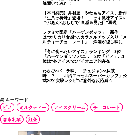
部聞いてみた！
【本日発売】井村屋「やわもちアイス」新作
「生八ッ橋味」登場！ ニッキ風味アイス×
つぶあん×おもちで“食感＆見た目”再現
ファミマ限定「ハーゲンダッツ」 新作
は“カリカリ食感”のカラメルチップ入り「メ
ルティーチョコレート」 洋酒が隠し味に
「冬に食べたいアイス」ランキング 3位
「ハーゲンダッツ バニラ」2位「ピノ」…1
位は“冬アイス”のパイオニア的存在
わさび×バニラ味、コチュジャン×抹茶
味！？ 「明治エッセルスーパーカップ」公
式Xの“実験レシピ”に意外な反応続々
キーワード
ピノ
ミルクティー
アイスクリーム
チョコレート
森永乳業
紅茶