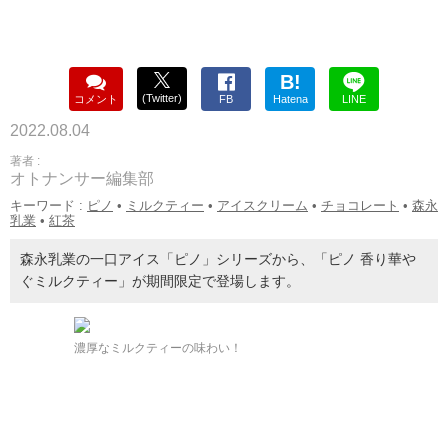
B!
(Twitter)
コメント
FB
Hatena
LINE
2022.08.04
著者 :
オトナンサー編集部
キーワード :
ピノ
•
ミルクティー
•
アイスクリーム
•
チョコレート
•
森永
乳業
•
紅茶
森永乳業の一口アイス「ピノ」シリーズから、「ピノ 香り華や
ぐミルクティー」が期間限定で登場します。
濃厚なミルクティーの味わい！