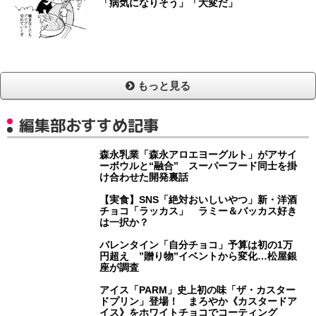
「病気になりそう」「大変だ」
もっと見る
編集部おすすめ記事
森永乳業「森永アロエヨーグルト」がアサイ
ーボウルと“融合” スーパーフード同士を掛
け合わせた開発裏話
【実食】SNS「絶対おいしいやつ」新・洋酒
チョコ「ラッカス」 ラミー＆バッカス好き
は一択か？
バレンタイン「自分チョコ」予算は初の1万
円超え ”贈り物”イベントから変化…松屋銀
座が調査
アイス「PARM」史上初の味「ザ・カスター
ドプリン」登場！ まろやか《カスタードア
イス》をホワイトチョコでコーティング