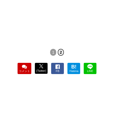
1
2
B!
(Twitter)
コメント
FB
Hatena
LINE