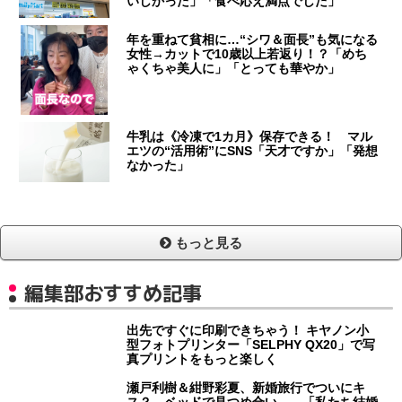
いしかった」「食べ応え満点でした」
年を重ねて貧相に…“シワ＆面長”も気になる
女性→カットで10歳以上若返り！？「めち
ゃくちゃ美人に」「とっても華やか」
牛乳は《冷凍で1カ月》保存できる！ マル
エツの“活用術”にSNS「天才ですか」「発想
なかった」
もっと見る
編集部おすすめ記事
出先ですぐに印刷できちゃう！ キヤノン小
型フォトプリンター「SELPHY QX20」で写
真プリントをもっと楽しく
瀬戸利樹＆紺野彩夏、新婚旅行でついにキ
ス？ ベッドで見つめ合い… 「私たち結婚