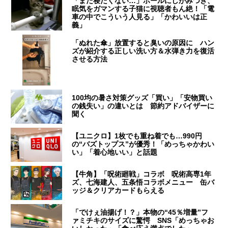
「まだ寝たくない…」ポールにしがみつき、
眠気をガマンする子猫に視聴者もん絶！「電
車の中でこういう人見る」「かわいいは正
義」
「ぬれた傘」放置すると臭いの原因に ハン
ズが紹介する正しい洗い方＆水弾き力を復活
させる方法
100均の暑さ対策グッズ「買い」「安物買い
の銭失い」の違いとは 節約アドバイザーに
聞く
【ユニクロ】1枚でも重ね着でも…990円
の“バズトップス”が優秀！「めっちゃかわい
い」「着心地いい」と話題
【牛角】「呪術廻戦」コラボ 呪術高専1年
ズ、七海建人、五条悟コラボメニュー 缶バ
ッジ＆クリアカードもらえる
「でけぇ油揚げ！？」本物の“45％増量”フ
ァミチキのサイズに驚愕 SNS「めっちゃお