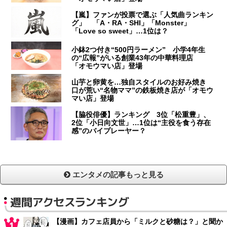
【嵐】ファンが投票で選ぶ「人気曲ランキン
グ」 「A・RA・SHI」「Monster」
「Love so sweet」…1位は？
小鉢2つ付き“500円ラーメン” 小学4年生
の“広報”がいる創業43年の中華料理店
「オモウマい店」登場
山芋と卵黄を…独自スタイルのお好み焼き
口が荒い“名物ママ”の鉄板焼き店が「オモウ
マい店」登場
【脇役俳優】ランキング 3位「松重豊」、
2位「小日向文世」…1位は“主役を食う存在
感”のバイプレーヤー？
エンタメの記事もっと見る
週間アクセスランキング
【漫画】カフェ店員から「ミルクと砂糖は？」と聞か