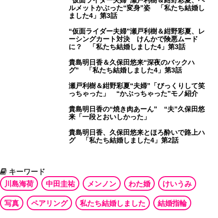
ルメットかぶった“変身”姿 「私たち結婚し
ました4」第3話
“仮面ライダー夫婦”瀬戸利樹＆紺野彩夏、レ
ーシングカート対決 けんかで険悪ムード
に？ 「私たち結婚しました4」第3話
貴島明日香＆久保田悠来“深夜のバックハ
グ” 「私たち結婚しました4」第3話
瀬戸利樹＆紺野彩夏“夫婦”「びっくりして笑
っちゃった」 “かぶっちゃった”モノ紹介
貴島明日香の“焼き肉あーん” “夫”久保田悠
来「一段とおいしかった」
貴島明日香、久保田悠来とほろ酔いで路上ハ
グ 「私たち結婚しました4」第2話
キーワード
川島海荷
中田圭祐
メンノン
わた婚
けいうみ
写真
ペアリング
私たち結婚しました
結婚指輪