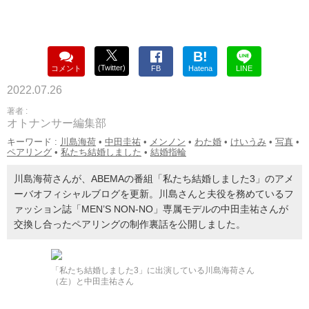
B!
(Twitter)
コメント
FB
Hatena
LINE
2022.07.26
著者 :
オトナンサー編集部
キーワード :
川島海荷
•
中田圭祐
•
メンノン
•
わた婚
•
けいうみ
•
写真
•
ペアリング
•
私たち結婚しました
•
結婚指輪
川島海荷さんが、ABEMAの番組「私たち結婚しました3」のアメ
ーバオフィシャルブログを更新。川島さんと夫役を務めているフ
ァッション誌「MEN’S NON-NO」専属モデルの中田圭祐さんが
交換し合ったペアリングの制作裏話を公開しました。
「私たち結婚しました3」に出演している川島海荷さん
（左）と中田圭祐さん