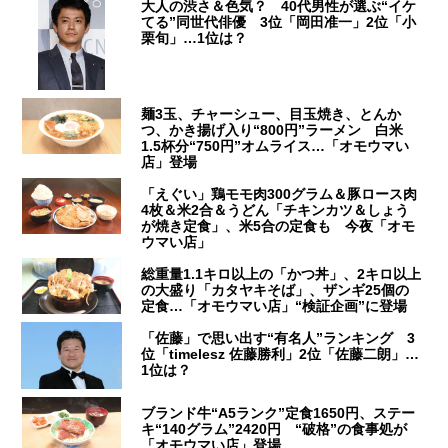
大人の渋さ＆色気？ 40代男性が選ぶ“イケ
てる”同世代俳優 3位「岡田准一」2位「小
栗旬」…1位は？
麺3玉、チャーシュー、目玉焼き、とんか
つ、かき揚げ入り“800円”ラーメン 白米
1.5杯分“750円”オムライス…「オモウマい
店」登場
「えぐい」鶏モモ肉300グラム＆豚ロース肉
4枚＆米2合＆うどん「チキンカツ＆しょう
が焼き定食」、米5合の定食も 今夜「オモ
ウマい店」
総重量1.1キロ以上の「かつ丼」、2キロ以上
の大盛り「カタヤキそば」、ザンギ25個の
定食…「オモウマい店」“検証企画”に登場
「佐藤」で思い出す“有名人”ランキング 3
位「timelesz 佐藤勝利」2位「佐藤二朗」…
1位は？
ブランド牛“A5ランク”定食1650円、ステー
キ“140グラム”2420円 “破格”の食事処が
「オモウマい店」登場