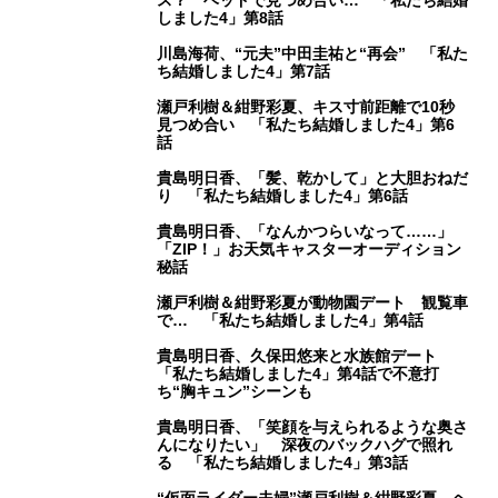
しました4」第8話
川島海荷、“元夫”中田圭祐と“再会” 「私た
ち結婚しました4」第7話
瀬戸利樹＆紺野彩夏、キス寸前距離で10秒
見つめ合い 「私たち結婚しました4」第6
話
貴島明日香、「髪、乾かして」と大胆おねだ
り 「私たち結婚しました4」第6話
貴島明日香、「なんかつらいなって……」
「ZIP！」お天気キャスターオーディション
秘話
瀬戸利樹＆紺野彩夏が動物園デート 観覧車
で… 「私たち結婚しました4」第4話
貴島明日香、久保田悠来と水族館デート
「私たち結婚しました4」第4話で不意打
ち“胸キュン”シーンも
貴島明日香、「笑顔を与えられるような奥さ
んになりたい」 深夜のバックハグで照れ
る 「私たち結婚しました4」第3話
“仮面ライダー夫婦”瀬戸利樹＆紺野彩夏、ヘ