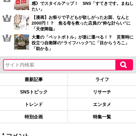
感》でスタイルアップ！ SNS「すてきです。まねし
たい」
【漫画】お祭りで子どもが欲しがったお面、なんと
2000円！？ 焦る母を救った店員の“粋な計らい”に
「天使降臨」
大量の「ペットボトル」が楽に運べる！？ 災害時に
役立つ自衛隊の“ライフハック”に「目からうろこ」
「助かる」
最新記事
ライフ
SNSトピック
リサーチ
トレンド
エンタメ
特別企画
特集一覧