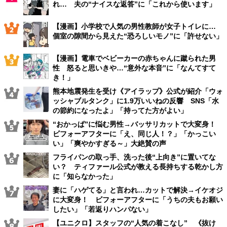
れ… 夫の“ナイスな返答”に「これから使います」
【漫画】小学校で人気の男性教師が女子トイレに…
個室の隙間から見えた“恐ろしいモノ”に「許せない」
【漫画】電車でベビーカーの赤ちゃんに蹴られた男
性 怒ると思いきや…“意外な本音”に「なんてすて
き！」
熊本地震発生を受け《アイラップ》公式が紹介「ウォ
ッシャブルタンク」に1.9万いいねの反響 SNS「水
の節約になったよ」「持ってた方がよい」
“おかっぱ”に悩む男性→バッサリカットで大変身！
ビフォーアフターに「え、同じ人！？」「かっこい
い」「爽やかすぎる～」大絶賛の声
フライパンの取っ手、洗った後“上向き”に置いてな
い？ ティファール公式が教える長持ちする乾かし方
に「知らなかった」
妻に「ハゲてる」と言われ…カットで解決→イケオジ
に大変身！ ビフォーアフターに「うちの夫もお願い
したい」「若返りハンパない」
【ユニクロ】スタッフの“人気の着こなし” 《抜け