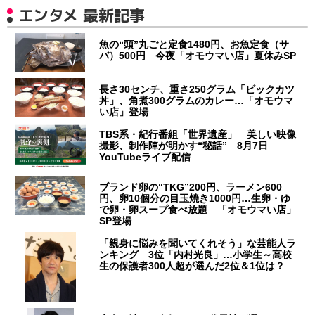
エンタメ 最新記事
魚の“頭”丸ごと定食1480円、お魚定食（サ
バ）500円 今夜「オモウマい店」夏休みSP
長さ30センチ、重さ250グラム「ビックカツ
丼」、角煮300グラムのカレー…「オモウマ
い店」登場
TBS系・紀行番組「世界遺産」 美しい映像
撮影、制作陣が明かす“秘話” 8月7日
YouTubeライブ配信
ブランド卵の“TKG”200円、ラーメン600
円、卵10個分の目玉焼き1000円…生卵・ゆ
で卵・卵スープ食べ放題 「オモウマい店」
SP登場
「親身に悩みを聞いてくれそう」な芸能人ラ
ンキング 3位「内村光良」…小学生～高校
生の保護者300人超が選んだ2位＆1位は？