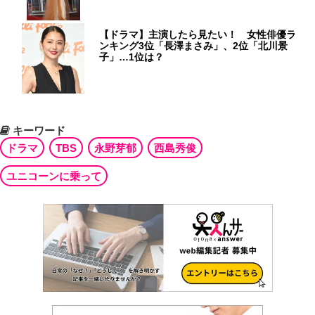
【ドラマ】主演したら見たい！ 女性俳優ラ
ンキング3位「長澤まさみ」、2位「北川景
子」…1位は？
キーワード
ドラマ
TBS
永野芽郁
西島秀俊
ユニコーンに乗って