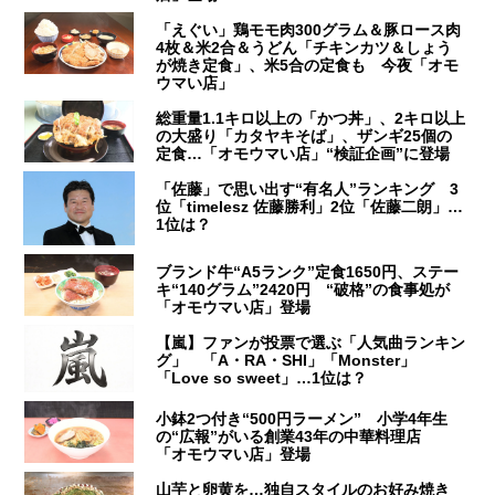
「えぐい」鶏モモ肉300グラム＆豚ロース肉
4枚＆米2合＆うどん「チキンカツ＆しょう
が焼き定食」、米5合の定食も 今夜「オモ
ウマい店」
総重量1.1キロ以上の「かつ丼」、2キロ以上
の大盛り「カタヤキそば」、ザンギ25個の
定食…「オモウマい店」“検証企画”に登場
「佐藤」で思い出す“有名人”ランキング 3
位「timelesz 佐藤勝利」2位「佐藤二朗」…
1位は？
ブランド牛“A5ランク”定食1650円、ステー
キ“140グラム”2420円 “破格”の食事処が
「オモウマい店」登場
【嵐】ファンが投票で選ぶ「人気曲ランキン
グ」 「A・RA・SHI」「Monster」
「Love so sweet」…1位は？
小鉢2つ付き“500円ラーメン” 小学4年生
の“広報”がいる創業43年の中華料理店
「オモウマい店」登場
山芋と卵黄を…独自スタイルのお好み焼き