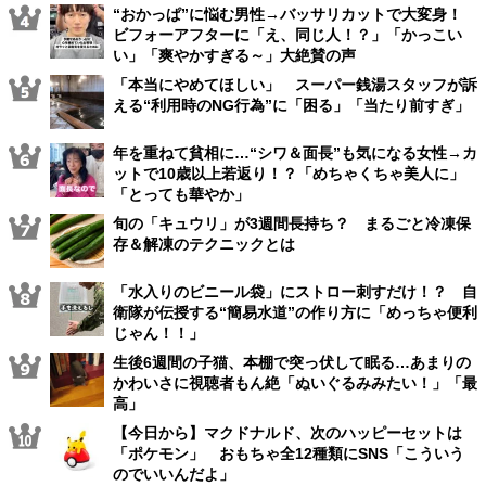
“おかっぱ”に悩む男性→バッサリカットで大変身！
ビフォーアフターに「え、同じ人！？」「かっこい
い」「爽やかすぎる～」大絶賛の声
「本当にやめてほしい」 スーパー銭湯スタッフが訴
える“利用時のNG行為”に「困る」「当たり前すぎ」
年を重ねて貧相に…“シワ＆面長”も気になる女性→カ
ットで10歳以上若返り！？「めちゃくちゃ美人に」
「とっても華やか」
旬の「キュウリ」が3週間長持ち？ まるごと冷凍保
存＆解凍のテクニックとは
「水入りのビニール袋」にストロー刺すだけ！？ 自
衛隊が伝授する“簡易水道”の作り方に「めっちゃ便利
じゃん！！」
生後6週間の子猫、本棚で突っ伏して眠る…あまりの
かわいさに視聴者もん絶「ぬいぐるみみたい！」「最
高」
【今日から】マクドナルド、次のハッピーセットは
「ポケモン」 おもちゃ全12種類にSNS「こういう
のでいいんだよ」