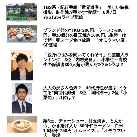
TBS系・紀行番組「世界遺産」 美しい映像
撮影、制作陣が明かす“秘話” 8月7日
YouTubeライブ配信
ブランド卵の“TKG”200円、ラーメン600
円、卵10個分の目玉焼き1000円…生卵・ゆ
で卵・卵スープ食べ放題 「オモウマい店」
SP登場
「親身に悩みを聞いてくれそう」な芸能人ラ
ンキング 3位「内村光良」…小学生～高校
生の保護者300人超が選んだ2位＆1位は？
大人の渋さ＆色気？ 40代男性が選ぶ“イケ
てる”同世代俳優 3位「岡田准一」2位「小
栗旬」…1位は？
麺3玉、チャーシュー、目玉焼き、とんか
つ、かき揚げ入り“800円”ラーメン 白米
1.5杯分“750円”オムライス…「オモウマい
店」登場