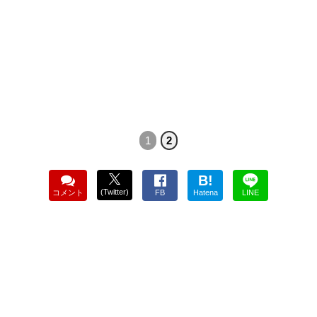
1
2
B!
(Twitter)
コメント
FB
Hatena
LINE