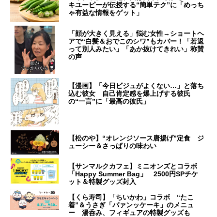
キユーピーが伝授する“簡単テク”に「めっち
ゃ有益な情報をゲット」
「顔が大きく見える」悩む女性→ショートヘ
アで“白髪＆おでこのシワ”もカバー！「若返
って別人みたい」「あか抜けてきれい」称賛
の声
【漫画】「今日ビジュがよくない…」と落ち
込む彼女 自己肯定感を爆上げする彼氏
の“一言”に「最高の彼氏」
【松のや】“オレンジソース唐揚げ”定食 ジ
ューシー＆さっぱりの味わい
【サンマルクカフェ】ミニオンズとコラボ
「Happy Summer Bag」 2500円SPチケ
ット＆特製グッズ封入
【くら寿司】「ちいかわ」コラボ “たこ
着”＆うさぎ「パァンッケーキ」のメニュ
ー 湯呑み、フィギュアの特製グッズも