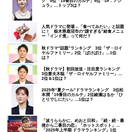
グ 5位「19番目のカルテ」4位「Dr．アシ
ュラ」…トップ3は？
人気ドラマに登場→「食べてみたい」と話題
に！ 栃木県鹿沼市の“謎すぎる”給食メニュ
ー「インド煮」って何だ？
秋ドラマ“話題”ランキング 3位「ザ・ロイ
ヤルファミリー」2位「ばけばけ」…1位
は？
【秋ドラマ】初回放送・注目度ランキング
3位妻夫木聡「ザ・ロイヤルファミリー」…
2位＆1位は？
2025年“夏クール”ドラマランキング 3位松
本潤「19番目のカルテ」2位綾瀬はるか「ひ
とりでしにたい」…1位は？
「波うららかに、めおと日和」「続・続・最
後から二番目の恋」「ホットスポット」…
「2025年上半期 ドラマランキング」1位