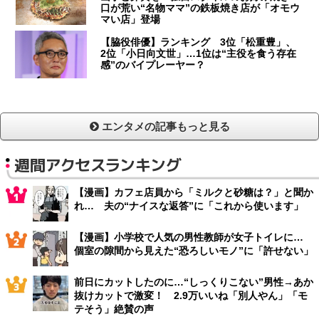
口が荒い“名物ママ”の鉄板焼き店が「オモウ
マい店」登場
【脇役俳優】ランキング 3位「松重豊」、
2位「小日向文世」…1位は“主役を食う存在
感”のバイプレーヤー？
エンタメの記事もっと見る
週間アクセスランキング
【漫画】カフェ店員から「ミルクと砂糖は？」と聞か
れ… 夫の“ナイスな返答”に「これから使います」
【漫画】小学校で人気の男性教師が女子トイレに…
個室の隙間から見えた“恐ろしいモノ”に「許せない」
前日にカットしたのに…“しっくりこない”男性→あか
抜けカットで激変！ 2.9万いいね「別人やん」「モ
テそう」絶賛の声