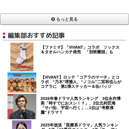
もっと見る
編集部おすすめ記事
【ファミマ】「VIVANT」コラボ ソックス
＆タオルハンカチ発売 「別班饅頭」も
【VIVANT】ロッテ「コアラのマーチ」とコ
ラボ “乃木”堺雅人、“ノコル”二宮和也らが
コアラに 第1弾ステッカー＆缶バッジ
2026年春ドラマ人気ランキング 3位永作博
美「時すでにおスシ！？」、2位北村匠海
「サバ缶、宇宙へ行く」…1位は“考察沸
騰”ドラマ？
2025年放送「医療系ドラマ」人気ランキン