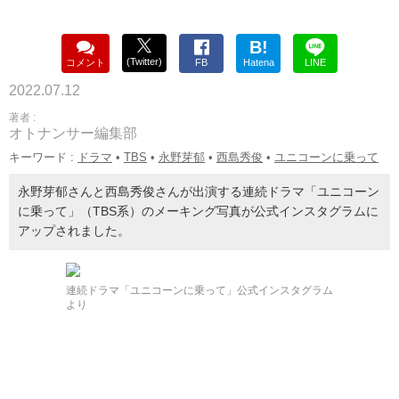
B!
(Twitter)
コメント
FB
Hatena
LINE
2022.07.12
著者 :
オトナンサー編集部
キーワード :
ドラマ
•
TBS
•
永野芽郁
•
西島秀俊
•
ユニコーンに乗って
永野芽郁さんと西島秀俊さんが出演する連続ドラマ「ユニコーン
に乗って」（TBS系）のメーキング写真が公式インスタグラムに
アップされました。
連続ドラマ「ユニコーンに乗って」公式インスタグラム
より