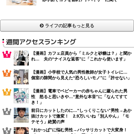
ライフの記事もっと見る
週間アクセスランキング
【漫画】カフェ店員から「ミルクと砂糖は？」と聞か
れ… 夫の“ナイスな返答”に「これから使います」
【漫画】小学校で人気の男性教師が女子トイレに…
個室の隙間から見えた“恐ろしいモノ”に「許せない」
【漫画】電車でベビーカーの赤ちゃんに蹴られた男
性 怒ると思いきや…“意外な本音”に「なんてすて
き！」
前日にカットしたのに…“しっくりこない”男性→あか
抜けカットで激変！ 2.9万いいね「別人やん」「モ
テそう」絶賛の声
“おかっぱ”に悩む男性→バッサリカットで大変身！