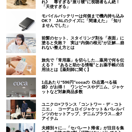
れ》 尊すぎる“座り寝”に視聴者もん絶！
「天使すぎる」
モバイルバッテリーは何個まで機内持ち込み
OK？ JALのクイズに「間違えた」「知り
ませんでした」
前髪のセット、スタイリング剤を「表面」に
塗ると失敗？ 実は“内側の根元”が正解…崩
れない整え方とは
旅先で「常用薬」を切らした…薬局で何を伝
える？ “あると助かる情報”とお薬手帳の活
用法とは【薬剤師に聞く】
1点あたり“596円”cocaの《5点選べる福
袋》がお得！ ワンピースやデニム、ジャケ
ットなど対象商品多数
ユニクロ×フランス「コントワー・デ・コト
ニエ」 コーデュロイジャケット＆バレルパ
ンツのセットアップ、デニムブラウス…全7
アイテム
夫婦別々に…「セパレート帰省」が注目を集