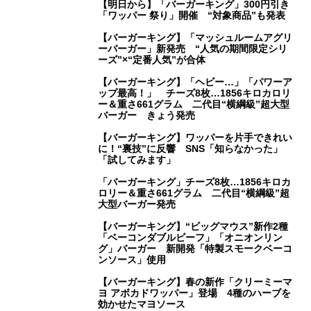
【明日から】「バーガーキング」300円引き
「ワッパー 祭り」開催 “対象商品”も発表
【バーガーキング】「マッシュルームアグリ
ーバーガー」新発売 “人気の期間限定シリ
ーズ”×“定番人気”が合体
【バーガーキング】「ヘビー…」「パワーア
ップ最高！」 チーズ8枚…1856キロカロリ
ー＆重さ661グラム 二代目“横綱級”超大型
バーガー きょう発売
【バーガーキング】ワッパーを片手できれい
に！“裏技”に反響 SNS「知らなかった」
「試してみます」
「バーガーキング」チーズ8枚…1856キロカ
ロリー＆重さ661グラム 二代目“横綱級”超
大型バーガー発売
【バーガーキング】“ビッグマウス”新作2種
「ベーコンダブルビーフ」「オニオンリン
グ」バーガー 新開発「特製スモークベーコ
ンソース」使用
【バーガーキング】春の新作「クリーミーマ
ヨ アボカドワッパー」登場 4種のハーブを
効かせたマヨソース