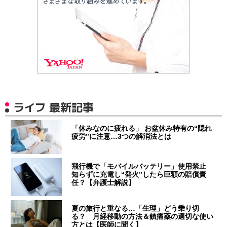
ライフ 最新記事
「休みなのに疲れる」 お盆休み特有の“隠れ
疲労”に注意…3つの解消法とは
飛行機で「モバイルバッテリー」使用禁止
知らずに充電し“発火”したら巨額の賠償責
任？【弁護士解説】
夏の旅行と重なる…「生理」どう乗り切
る？ 月経移動の方法＆鎮痛薬の適切な使い
方とは【医師に聞く】