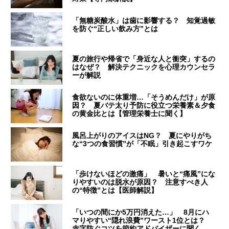
「無糖炭酸水」は歯に影響する？ 知覚過敏
を防ぐ“正しい飲み方”とは
夏の旅行や帰省で「身近な人と衝突」するの
はなぜ？ 解決テクニックを心理カウンセラ
ーが解説
食欲ないのに体重増…「そうめんだけ」が原
因？ 夏バテ太り予防に役立つ栄養素＆夕食
の黄金比とは【管理栄養士に聞く】
風呂上がりのアイスはNG？ 夏にやりがち
な“3つの食習慣”が「不眠」引き起こすワケ
「歩けないほどの激痛」 暑いと“痛風”にな
りやすいのは脱水が原因？ 注意すべき人
の“特徴”とは【医師解説】
「いつの間にか5万円消えた…」 8月にハ
マりやすい“隠れ浪費”ワースト1位とは？
赤字防ぐコツを節約アドバイザーに聞く