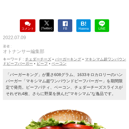
B!
(Twitter)
コメント
FB
Hatena
LINE
2022.07.09
著者 :
オトナンサー編集部
キーワード :
チェダーチーズ
•
バーガーキング
•
マキシマム超ワンパウン
ドビーフバーガー
•
ビーフ
•
ベーコン
「バーガーキング」が重さ608グラム、1633キロカロリーのハン
バーガー「マキシマム超ワンパウンドビーフバーガー」を期間限
定で発売。ビーフパティ、ベーコン、チェダーチーズスライスが
それぞれ4枚、さらに野菜を挟んだ“マキシマム”な逸品です。