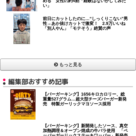
める 女性の約4割「経験はないがしてみた
い」
前日にカットしたのに…“しっくりこない”男
性→あか抜けカットで激変！ 2.9万いいね
「別人やん」「モテそう」絶賛の声
もっと見る
編集部おすすめ記事
【バーガーキング】1656キロカロリー、総
重量527グラム…超大型チーズバーガー新発
売 特製ガーリックマヨソース採用
【バーガーキング】新開発したソース、真空
加熱調理＆オーブン焼成の牛バラ使用 「ペ
ッパーガーリックステーキワッパー」新発売