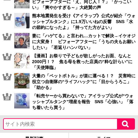
ビフォーアフターに「え、同じ人！？」「かっこい
い」「爽やかすぎる～」大絶賛の声
熊本地震発生を受け《アイラップ》公式が紹介「ウォ
ッシャブルタンク」に1.9万いいねの反響 SNS「水
の節約になったよ」「持ってた方がよい」
妻に「ハゲてる」と言われ…カットで解決→イケオジ
に大変身！ ビフォーアフターに「うちの夫もお願い
したい」「若返りハンパない」
【漫画】お祭りで子どもが欲しがったお面、なんと
2000円！？ 焦る母を救った店員の“粋な計らい”に
「天使降臨」
大量の「ペットボトル」が楽に運べる！？ 災害時に
役立つ自衛隊の“ライフハック”に「目からうろこ」
「助かる」
「転売ヤーから買わないで」アイラップ公式が“ウォ
ッシャブルタンク”増産を報告 SNS「心強い」「落
ち着いたら買う」