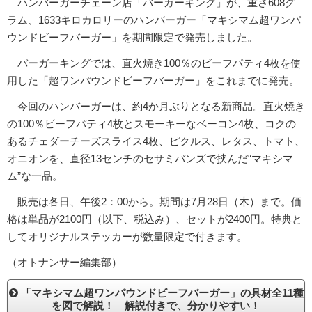
ハンバーガーチェーン店「バーガーキング」が、重さ608グ
ラム、1633キロカロリーのハンバーガー「マキシマム超ワンパ
ウンドビーフバーガー」を期間限定で発売しました。
バーガーキングでは、直火焼き100％のビーフパティ4枚を使
用した「超ワンパウンドビーフバーガー」をこれまでに発売。
今回のハンバーガーは、約4か月ぶりとなる新商品。直火焼き
の100％ビーフパティ4枚とスモーキーなベーコン4枚、コクの
あるチェダーチーズスライス4枚、ピクルス、レタス、トマト、
オニオンを、直径13センチのセサミバンズで挟んだ“マキシマ
ム”な一品。
販売は各日、午後2：00から。期間は7月28日（木）まで。価
格は単品が2100円（以下、税込み）、セットが2400円。特典と
してオリジナルステッカーが数量限定で付きます。
（オトナンサー編集部）
「マキシマム超ワンパウンドビーフバーガー」の具材全11種
を図で解説！ 解説付きで、分かりやすい！