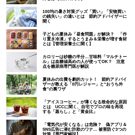
100均の暑さ対策グッズ「買い」「安物買い
の銭失い」の違いとは 節約アドバイザーに
聞く
子どもの夏休み「昼食問題」が解決？ 「作
り置き冷凍」するとうまみ＆栄養が増す食材
とは【管理栄養士に聞く】
カロリーは砂糖の半分…甘味料「マルチトー
ル」は血糖値高めの人が使ってOK？ 注意
点を糖尿病専門医が解説
夏休みの出費を劇的カット！ 節約アドバイ
ザーが教える「0円レジャー」と“おうち外
食”の裏ワザ
「アイスコーヒー」が薄くなる致命的な原因
とは UCCに聞く、自宅でプロの味を再現
する「蒸らし」と「黄金比」
「電気代が安くなる」は危険？ 偽アプリ＆
SNS広告に潜む詐欺のワナ… 被害防ぐ3つの
対策【専門家解説】