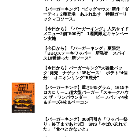
【バーガーキング】“ビッグマウス”新作「ダ
ーティ」2種登場 あふれ出す「特製ガーリ
ックマヨソース」
【今日から】「バーガーキング」人気サイド
メニュー2個“500円” 1週間限定キャンペー
ン実施
【今日から】「バーガーキング」夏限定
「BBQステーキワッパー」新発売 スパイ
ス10種使った“新ソース”
【今日から】バーガーキング“大容量パッ
ク”発売 ナゲット“35ピース” ポテト“4個
分” オニオンリング“5袋分”
【バーガーキング】重さ545グラム、1615キ
ロカロリー…超大型バーガー「スモークハウ
ス ザ・ワンパウンダー」 ビーフパティ4枚
＆チーズ4枚＆ベーコン
【バーガーキング】300円引き「ワッパー祭
り」終了まであと3日 SNS「やばい忘れて
た」「食べとかないと」