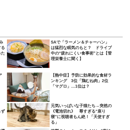
み
SAで「ラーメン＆チャーハン」
する
は猛烈な眠気のもと？ ドライブ
みた
中の“疲れにくい食事術”とは【管
理栄養士に聞く】
ア
【熱中症】予防に効果的な食材ラ
ンキング 3位「鶏むね肉」2位
「マグロ」…1位は？
、
元気いっぱいな子猫たち→突然の
らず
《電池切れ》 尊すぎる“座り
寝”に視聴者もん絶！「天使すぎ
る」