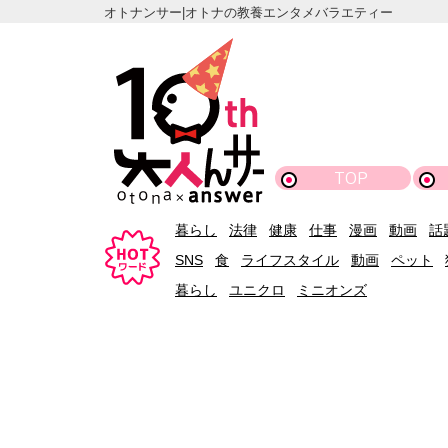
オトナンサー|オトナの教養エンタメバラエティー
TOP
暮らし
法律
健康
仕事
漫画
動画
話
SNS
食
ライフスタイル
動画
ペット
暮らし
ユニクロ
ミニオンズ