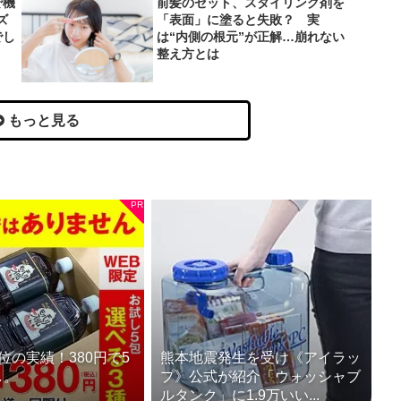
で機
前髪のセット、スタイリング剤を
ズ
「表面」に塗ると失敗？ 実
でし
は“内側の根元”が正解…崩れない
整え方とは
もっと見る
位の実績！380円で5
熊本地震発生を受け《アイラッ
し。
プ》公式が紹介「ウォッシャブ
ルタンク」に1.9万いい...