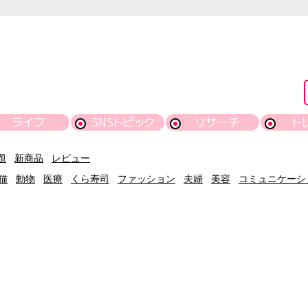
ライフ
SNSトピック
リサーチ
ト
題
新商品
レビュー
猫
動物
医療
くら寿司
ファッション
夫婦
美容
コミュニケーシ