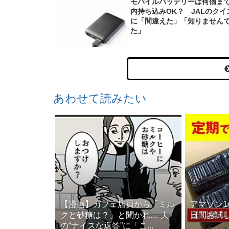
モバイルバッテリーは何個ま
内持ち込みOK？ JALのクイ
に「間違えた」「知りません
た」
あわせて読みたい
【漫画】カフェ店員から「ミル
アマゾン1
クと砂糖は？」と聞かれ… 夫
日間お試
の“ナイスな返答”に「こ...