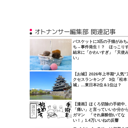
オトナンサー編集部 関連記事
バスケットに3匹の子猫がみち
ち→事件発生！？ ほっこり
結末に「かわいすぎ」「天使
い」
【お城】2026年上半期“人気”
クセスランキング 3位「松本
城」…東日本2位＆1位は？
【漫画】ほくろ切除の手術中
「痛い」と言っていいか分か
ガマン 「それ麻酔効いてな
い！」1.4万いいねの反響