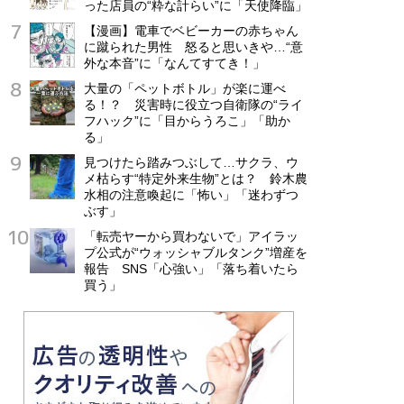
った店員の“粋な計らい”に「天使降臨」
【漫画】電車でベビーカーの赤ちゃん
に蹴られた男性 怒ると思いきや…“意
外な本音”に「なんてすてき！」
大量の「ペットボトル」が楽に運べ
る！？ 災害時に役立つ自衛隊の“ライ
フハック”に「目からうろこ」「助か
る」
見つけたら踏みつぶして…サクラ、ウ
メ枯らす“特定外来生物”とは？ 鈴木農
水相の注意喚起に「怖い」「迷わずつ
ぶす」
「転売ヤーから買わないで」アイラッ
プ公式が“ウォッシャブルタンク”増産を
報告 SNS「心強い」「落ち着いたら
買う」