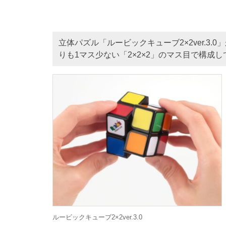
立体パズル「ルービックキューブ2×2ver.3
りも1マス少ない「2×2×2」のマス目で構成
ルービックキューブ2×2ver.3.0