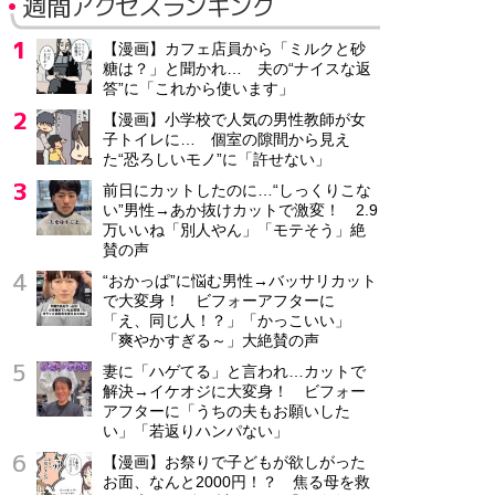
週間アクセスランキング
【漫画】カフェ店員から「ミルクと砂
糖は？」と聞かれ… 夫の“ナイスな返
答”に「これから使います」
【漫画】小学校で人気の男性教師が女
子トイレに… 個室の隙間から見え
た“恐ろしいモノ”に「許せない」
前日にカットしたのに…“しっくりこな
い”男性→あか抜けカットで激変！ 2.9
万いいね「別人やん」「モテそう」絶
賛の声
“おかっぱ”に悩む男性→バッサリカット
で大変身！ ビフォーアフターに
「え、同じ人！？」「かっこいい」
「爽やかすぎる～」大絶賛の声
妻に「ハゲてる」と言われ…カットで
解決→イケオジに大変身！ ビフォー
アフターに「うちの夫もお願いした
い」「若返りハンパない」
【漫画】お祭りで子どもが欲しがった
お面、なんと2000円！？ 焦る母を救