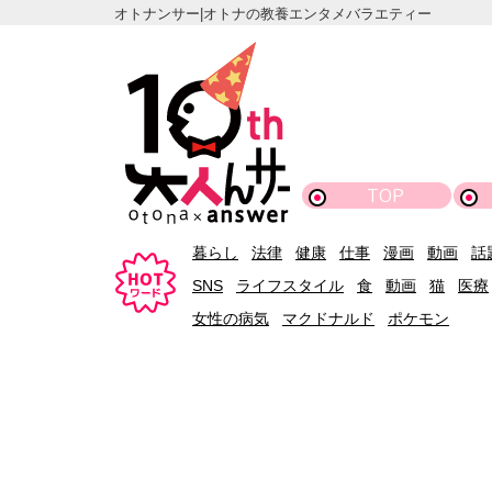
オトナンサー|オトナの教養エンタメバラエティー
TOP
暮らし
法律
健康
仕事
漫画
動画
話
SNS
ライフスタイル
食
動画
猫
医療
女性の病気
マクドナルド
ポケモン