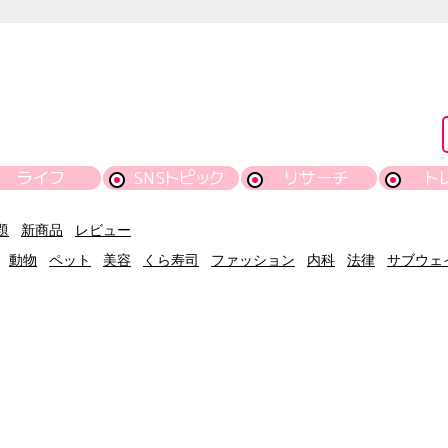
ライフ
SNSトピック
リサーチ
ト
題
新商品
レビュー
動物
ペット
美容
くら寿司
ファッション
内科
法律
サブウェ