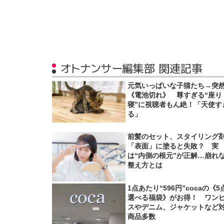
オトナンサー編集部 関連記事
元気いっぱいな子猫たち→突
《電池切れ》 尊すぎる“座り
寝”に視聴者もん絶！「天使す
る」
前髪のセット、スタイリング
「表面」に塗ると失敗？ 実
は“内側の根元”が正解…崩れ
整え方とは
1点あたり“596円”cocaの《5
選べる福袋》がお得！ ワン
スやデニム、ジャケットなど
商品多数