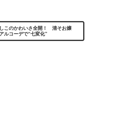
しこのかわいさ全開！ 清そお嬢
アルコーデで“七変化”