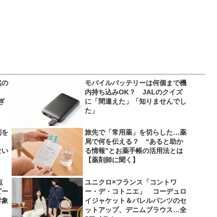
然の
モバイルバッテリーは何個まで機
内持ち込みOK？ JALのクイズ
ぎ
に「間違えた」「知りませんでし
た」
剤を
旅先で「常用薬」を切らした…薬
局で何を伝える？ “あると助か
ない
る情報”とお薬手帳の活用法とは
【薬剤師に聞く】
点
ユニクロ×フランス「コントワ
ピー
ー・デ・コトニエ」 コーデュロ
対象
イジャケット＆バレルパンツのセ
ットアップ、デニムブラウス…全