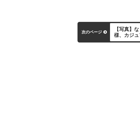
【写真】な
次のページ
様、カジュ