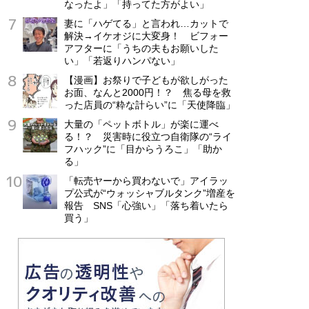
なったよ」「持ってた方がよい」
妻に「ハゲてる」と言われ…カットで
解決→イケオジに大変身！ ビフォー
アフターに「うちの夫もお願いした
い」「若返りハンパない」
【漫画】お祭りで子どもが欲しがった
お面、なんと2000円！？ 焦る母を救
った店員の“粋な計らい”に「天使降臨」
大量の「ペットボトル」が楽に運べ
る！？ 災害時に役立つ自衛隊の“ライ
フハック”に「目からうろこ」「助か
る」
「転売ヤーから買わないで」アイラッ
プ公式が“ウォッシャブルタンク”増産を
報告 SNS「心強い」「落ち着いたら
買う」