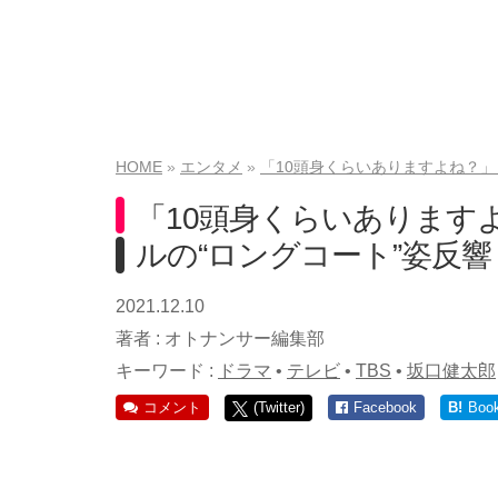
HOME
エンタメ
「10頭身くらいありますよね？」
「10頭身くらいあります
ルの“ロングコート”姿反響
2021.12.10
著者 :
オトナンサー編集部
キーワード :
ドラマ
•
テレビ
•
TBS
•
坂口健太郎
コメント
(Twitter)
Facebook
B!
Boo