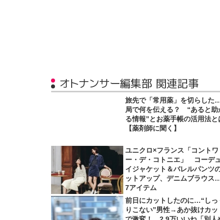
オトナンサー編集部 関連記事
旅先で「常用薬」を切らした
局で何を伝える？ “あると助
る情報”とお薬手帳の活用法と
【薬剤師に聞く】
ユニクロ×フランス「コントワ
ー・デ・コトニエ」 コーデ
イジャケット＆バレルパンツ
ットアップ、デニムブラウス
7アイテム
前日にカットしたのに…“しっ
りこない”男性→あか抜けカッ
で激変！ 2.9万いいね「別人