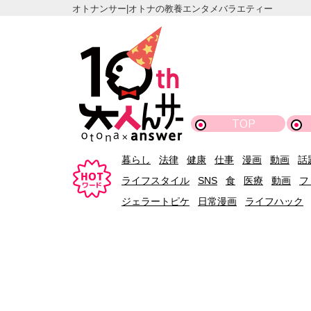
オトナンサー|オトナの教養エンタメバラエティー
TOP
暮らし
法律
健康
仕事
漫画
動画
話
ライフスタイル
SNS
食
医療
動画
フ
ジェラートピケ
日常漫画
ライフハック