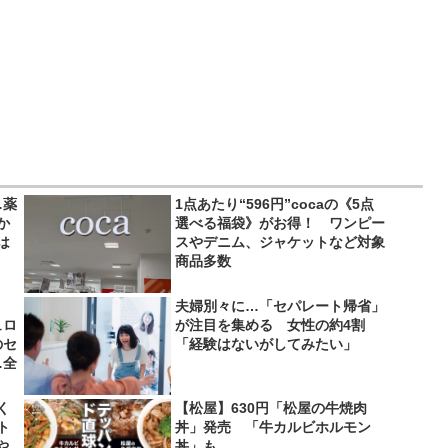
…薬
1点あたり“596円”cocaの《5点
か
選べる福袋》がお得！ ワンピー
は
スやデニム、ジャケットなど対象
商品多数
夫婦別々に…「セパレート帰省」
ュロ
が注目を集める 女性の約4割
のセ
「経験はないがしてみたい」
…全
く
【松屋】630円「松屋の牛焼肉
ト
丼」発売 「牛カルビホルモン
や
丼」も