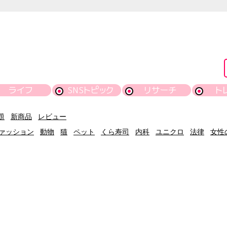
ライフ
SNSトピック
リサーチ
ト
題
新商品
レビュー
ァッション
動物
猫
ペット
くら寿司
内科
ユニクロ
法律
女性