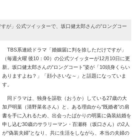
ですが」公式ツイッターで、坂口健太郎さんの“ロングコー
TBS系連続ドラマ「婚姻届に判を捺しただけですが」
（毎週火曜 後10：00）の公式ツイッターが12月10日に更
新。坂口健太郎さんの“ロングコート”姿が「10頭身くらい
ありますよね？」「顔小さいな～」と話題になっていま
す。
同ドラマは、独身を謳歌（おうか）している27歳の大
加戸明葉（清野菜名さん）と、ある理由から“既婚者”の肩
書を手に入れるため、出会ったばかりの明葉に偽装結婚を
申し込む30歳のサラリーマン・百瀬柊（坂口さん）の2人
が“偽装夫婦”となり、共に生活をしながら、本当の夫婦の