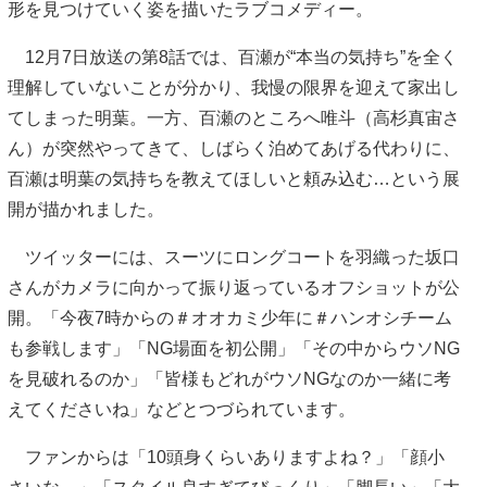
形を見つけていく姿を描いたラブコメディー。
12月7日放送の第8話では、百瀬が“本当の気持ち”を全く
理解していないことが分かり、我慢の限界を迎えて家出し
てしまった明葉。一方、百瀬のところへ唯斗（高杉真宙さ
ん）が突然やってきて、しばらく泊めてあげる代わりに、
百瀬は明葉の気持ちを教えてほしいと頼み込む…という展
開が描かれました。
ツイッターには、スーツにロングコートを羽織った坂口
さんがカメラに向かって振り返っているオフショットが公
開。「今夜7時からの＃オオカミ少年に＃ハンオシチーム
も参戦します」「NG場面を初公開」「その中からウソNG
を見破れるのか」「皆様もどれがウソNGなのか一緒に考
えてくださいね」などとつづられています。
ファンからは「10頭身くらいありますよね？」「顔小