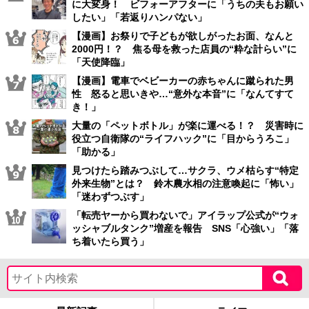
に大変身！ ビフォーアフターに「うちの夫もお願い
したい」「若返りハンパない」
【漫画】お祭りで子どもが欲しがったお面、なんと
2000円！？ 焦る母を救った店員の“粋な計らい”に
「天使降臨」
【漫画】電車でベビーカーの赤ちゃんに蹴られた男
性 怒ると思いきや…“意外な本音”に「なんてすて
き！」
大量の「ペットボトル」が楽に運べる！？ 災害時に
役立つ自衛隊の“ライフハック”に「目からうろこ」
「助かる」
見つけたら踏みつぶして…サクラ、ウメ枯らす“特定
外来生物”とは？ 鈴木農水相の注意喚起に「怖い」
「迷わずつぶす」
「転売ヤーから買わないで」アイラップ公式が“ウォ
ッシャブルタンク”増産を報告 SNS「心強い」「落
ち着いたら買う」