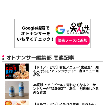
オトナンサー編集部 関連記事
【ドミノ・ピザ】看板メニュー“魔改造” 知
る人ぞ知る“アレンジポテト” 裏メニュー商
品化
35度以上で「ビール」売れなくなる？ サ
ントリーが“猛暑限定”「夏生」を開発した意
外な背景
【キルフェボン】イチジク主役「FIG fair」