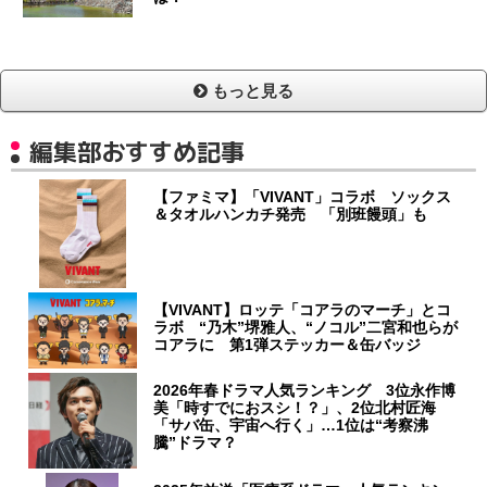
もっと見る
編集部おすすめ記事
【ファミマ】「VIVANT」コラボ ソックス
＆タオルハンカチ発売 「別班饅頭」も
【VIVANT】ロッテ「コアラのマーチ」とコ
ラボ “乃木”堺雅人、“ノコル”二宮和也らが
コアラに 第1弾ステッカー＆缶バッジ
2026年春ドラマ人気ランキング 3位永作博
美「時すでにおスシ！？」、2位北村匠海
「サバ缶、宇宙へ行く」…1位は“考察沸
騰”ドラマ？