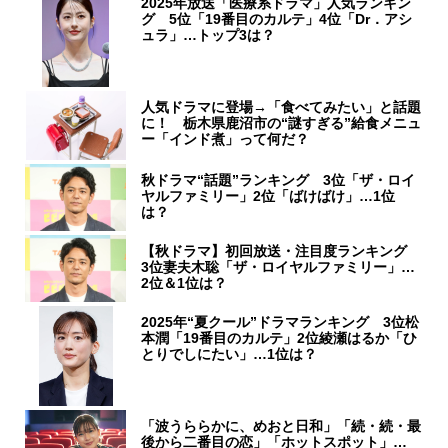
2025年放送「医療系ドラマ」人気ランキン
グ 5位「19番目のカルテ」4位「Dr．アシ
ュラ」…トップ3は？
人気ドラマに登場→「食べてみたい」と話題
に！ 栃木県鹿沼市の“謎すぎる”給食メニュ
ー「インド煮」って何だ？
秋ドラマ“話題”ランキング 3位「ザ・ロイ
ヤルファミリー」2位「ばけばけ」…1位
は？
【秋ドラマ】初回放送・注目度ランキング
3位妻夫木聡「ザ・ロイヤルファミリー」…
2位＆1位は？
2025年“夏クール”ドラマランキング 3位松
本潤「19番目のカルテ」2位綾瀬はるか「ひ
とりでしにたい」…1位は？
「波うららかに、めおと日和」「続・続・最
後から二番目の恋」「ホットスポット」…