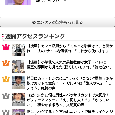
エンタメの記事もっと見る
週間アクセスランキング
【漫画】カフェ店員から「ミルクと砂糖は？」と聞か
れ… 夫の“ナイスな返答”に「これから使います」
【漫画】小学校で人気の男性教師が女子トイレに…
個室の隙間から見えた“恐ろしいモノ”に「許せない」
前日にカットしたのに…“しっくりこない”男性→あか
抜けカットで激変！ 2.9万いいね「別人やん」「モ
テそう」絶賛の声
“おかっぱ”に悩む男性→バッサリカットで大変身！
ビフォーアフターに「え、同じ人！？」「かっこい
い」「爽やかすぎる～」大絶賛の声
妻に「ハゲてる」と言われ…カットで解決→イケオジ