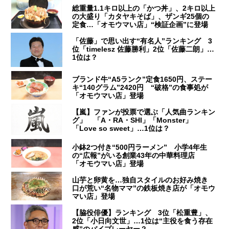
総重量1.1キロ以上の「かつ丼」、2キロ以上
の大盛り「カタヤキそば」、ザンギ25個の
定食…「オモウマい店」“検証企画”に登場
「佐藤」で思い出す“有名人”ランキング 3
位「timelesz 佐藤勝利」2位「佐藤二朗」…
1位は？
ブランド牛“A5ランク”定食1650円、ステー
キ“140グラム”2420円 “破格”の食事処が
「オモウマい店」登場
【嵐】ファンが投票で選ぶ「人気曲ランキン
グ」 「A・RA・SHI」「Monster」
「Love so sweet」…1位は？
小鉢2つ付き“500円ラーメン” 小学4年生
の“広報”がいる創業43年の中華料理店
「オモウマい店」登場
山芋と卵黄を…独自スタイルのお好み焼き
口が荒い“名物ママ”の鉄板焼き店が「オモウ
マい店」登場
【脇役俳優】ランキング 3位「松重豊」、
2位「小日向文世」…1位は“主役を食う存在
感”のバイプレーヤー？