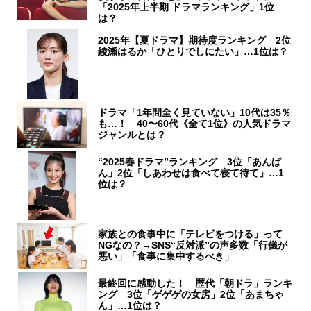
「2025年上半期 ドラマランキング」1位
は？
2025年【夏ドラマ】期待度ランキング 2位
綾瀬はるか「ひとりでしにたい」…1位は？
ドラマ「1年間全く見ていない」10代は35％
も…！ 40〜60代《全て1位》の人気ドラマ
ジャンルとは？
“2025春ドラマ”ランキング 3位「あんぱ
ん」2位「しあわせは食べて寝て待て」…1
位は？
家族との食事中に「テレビをつける」って
NGなの？→SNS“反対派”の声多数「行儀が
悪い」「食事に集中するべき」
最終回に感動した！ 歴代「朝ドラ」ランキ
ング 3位「ゲゲゲの女房」2位「あまちゃ
ん」…1位は？