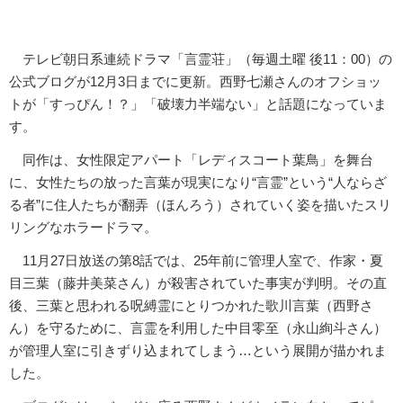
テレビ朝日系連続ドラマ「言霊荘」（毎週土曜 後11：00）の
公式ブログが12月3日までに更新。西野七瀬さんのオフショッ
トが「すっぴん！？」「破壊力半端ない」と話題になっていま
す。
同作は、女性限定アパート「レディスコート葉鳥」を舞台
に、女性たちの放った言葉が現実になり“言霊”という“人ならざ
る者”に住人たちが翻弄（ほんろう）されていく姿を描いたスリ
リングなホラードラマ。
11月27日放送の第8話では、25年前に管理人室で、作家・夏
目三葉（藤井美菜さん）が殺害されていた事実が判明。その直
後、三葉と思われる呪縛霊にとりつかれた歌川言葉（西野さ
ん）を守るために、言霊を利用した中目零至（永山絢斗さん）
が管理人室に引きずり込まれてしまう…という展開が描かれま
した。