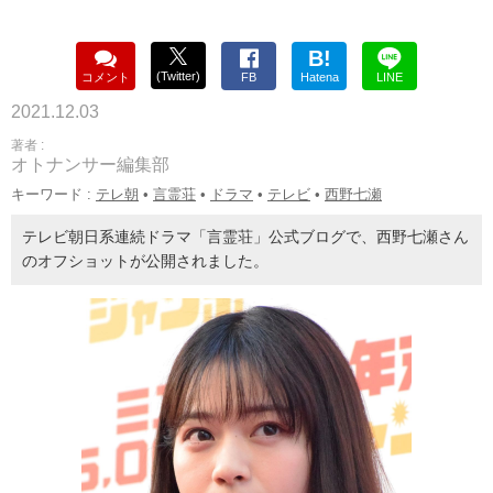
B!
(Twitter)
コメント
FB
Hatena
LINE
2021.12.03
著者 :
オトナンサー編集部
キーワード :
テレ朝
•
言霊荘
•
ドラマ
•
テレビ
•
西野七瀬
テレビ朝日系連続ドラマ「言霊荘」公式ブログで、西野七瀬さん
のオフショットが公開されました。