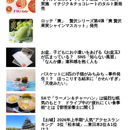
実施 イチジク＆チョコレートのタルト新発
売
ロッテ「爽」 贅沢シリーズ第4弾「爽 贅沢
果実シャインマスカット」発売
お盆、子どもにお小遣いをあげる《お盆玉》
が広まっている？ SNS「知らない風習」
「なんか嫌」違和感を抱く人も
バスケットに3匹の子猫がみちみち→事件発
生！？ ほっこりする結末に「かわいすぎ」
「天使みたい」
SAで「ラーメン＆チャーハン」は猛烈な眠
気のもと？ ドライブ中の“疲れにくい食事
術”とは【管理栄養士に聞く】
【お城】2026年上半期“人気”アクセスラン
キング 3位「松本城」…東日本2位＆1位
は？