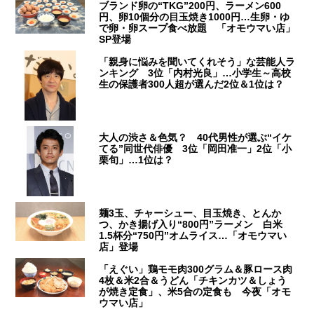
ブランド卵の“TKG”200円、ラーメン600
円、卵10個分の目玉焼き1000円…生卵・ゆ
で卵・卵スープ食べ放題 「オモウマい店」
SP登場
「親身に悩みを聞いてくれそう」な芸能人ラ
ンキング 3位「内村光良」…小学生～高校
生の保護者300人超が選んだ2位＆1位は？
大人の渋さ＆色気？ 40代男性が選ぶ“イケ
てる”同世代俳優 3位「岡田准一」2位「小
栗旬」…1位は？
麺3玉、チャーシュー、目玉焼き、とんか
つ、かき揚げ入り“800円”ラーメン 白米
1.5杯分“750円”オムライス…「オモウマい
店」登場
「えぐい」鶏モモ肉300グラム＆豚ロース肉
4枚＆米2合＆うどん「チキンカツ＆しょう
が焼き定食」、米5合の定食も 今夜「オモ
ウマい店」