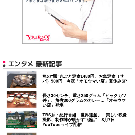
エンタメ 最新記事
魚の“頭”丸ごと定食1480円、お魚定食（サ
バ）500円 今夜「オモウマい店」夏休みSP
長さ30センチ、重さ250グラム「ビックカツ
丼」、角煮300グラムのカレー…「オモウマ
い店」登場
TBS系・紀行番組「世界遺産」 美しい映像
撮影、制作陣が明かす“秘話” 8月7日
YouTubeライブ配信