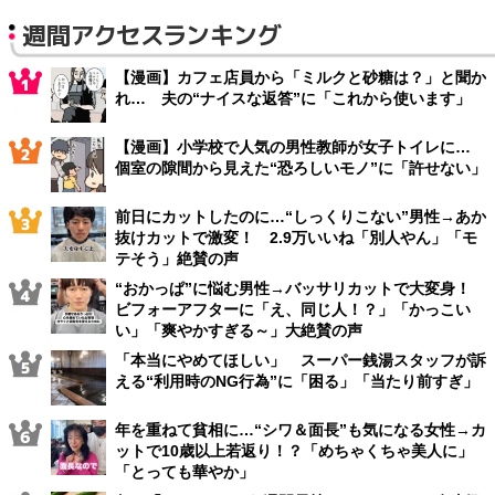
週間アクセスランキング
【漫画】カフェ店員から「ミルクと砂糖は？」と聞か
れ… 夫の“ナイスな返答”に「これから使います」
【漫画】小学校で人気の男性教師が女子トイレに…
個室の隙間から見えた“恐ろしいモノ”に「許せない」
前日にカットしたのに…“しっくりこない”男性→あか
抜けカットで激変！ 2.9万いいね「別人やん」「モ
テそう」絶賛の声
“おかっぱ”に悩む男性→バッサリカットで大変身！
ビフォーアフターに「え、同じ人！？」「かっこい
い」「爽やかすぎる～」大絶賛の声
「本当にやめてほしい」 スーパー銭湯スタッフが訴
える“利用時のNG行為”に「困る」「当たり前すぎ」
年を重ねて貧相に…“シワ＆面長”も気になる女性→カ
ットで10歳以上若返り！？「めちゃくちゃ美人に」
「とっても華やか」