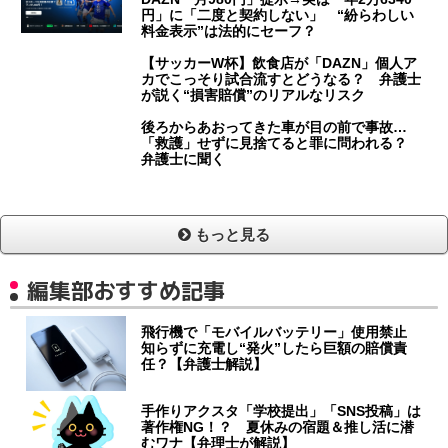
円」に「二度と契約しない」 “紛らわしい
料金表示”は法的にセーフ？
【サッカーW杯】飲食店が「DAZN」個人ア
カでこっそり試合流すとどうなる？ 弁護士
が説く“損害賠償”のリアルなリスク
後ろからあおってきた車が目の前で事故…
「救護」せずに見捨てると罪に問われる？
弁護士に聞く
もっと見る
編集部おすすめ記事
飛行機で「モバイルバッテリー」使用禁止
知らずに充電し“発火”したら巨額の賠償責
任？【弁護士解説】
手作りアクスタ「学校提出」「SNS投稿」は
著作権NG！？ 夏休みの宿題＆推し活に潜
むワナ【弁理士が解説】