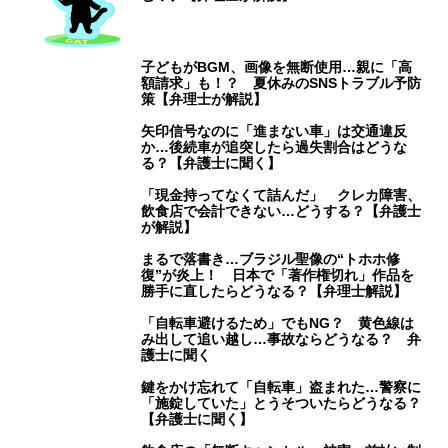
子どもがBGM、画像を無断使用…親に「高
額請求」も！？ 夏休みのSNSトラブル予防
策【弁理士が解説】
矢印信号なのに「進まない車」は交通違反
か…後続車が追突したら過失割合はどうな
る？【弁護士に聞く】
「現金持ってなくて詰んだ」 クレカ障害、
飲食店で会計できない…どうする？【弁護士
が解説】
まるで落書き…ブラジル聖像の“トホホ修
復”が炎上！ 日本で「著作権切れ」作品を
勝手に直したらどうなる？【弁理士解説】
「自転車避けるため」でもNG？ 黄色線は
み出して追い越し…事故ならどうなる？ 弁
護士に聞く
鍵をかけ忘れて「自転車」盗まれた…警察に
「施錠していた」とうそついたらどうなる？
【弁護士に聞く】