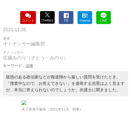
B!
(Twitter)
コメント
FB
Hatena
LINE
2021.11.26
著者 :
オトナンサー編集部
アドバイザー :
佐藤みのり（さとう・みのり）
キーワード :
法律
疑惑のある政治家などが報道陣から厳しい質問を受けたとき、
「捜査中なので、お答えできない」を連発する光景はよく見ます
が、本当に答えられないのでしょうか。弁護士に聞きました。
木下富美子被告（2021年11月、時事）