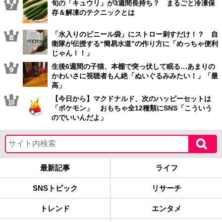
旬の「キュウリ」が3週間長持ち？ まるごと冷凍保
存＆解凍のテクニックとは
「水入りのビニール袋」にストロー刺すだけ！？ 自
衛隊が伝授する“簡易水道”の作り方に「めっちゃ便利
じゃん！！」
生後6週間の子猫、本棚で突っ伏して眠る…あまりの
かわいさに視聴者もん絶「ぬいぐるみみたい！」「最
高」
【今日から】マクドナルド、次のハッピーセットは
「ポケモン」 おもちゃ全12種類にSNS「こういう
のでいいんだよ」
最新記事
ライフ
SNSトピック
リサーチ
トレンド
エンタメ