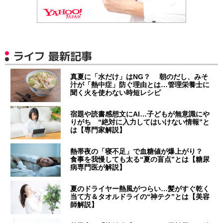
ライフ 最新記事
真夏に「水だけ」はNG？ 朝のだし、みそ
汁が「熱中症」防ぐ理由とは…管理栄養士に
聞く火を使わない時短レシピ
宿題や読書感想文にAI…子どもが無意識にや
りがち “絶対に入力してはいけない情報”と
は【専門家解説】
熱帯夜の「寝不足」で血糖値が爆上がり？
食事を我慢しても太る“夏の盲点”とは【糖尿
病専門医が解説】
夏のドライヤー熱風がつらい…髪がすぐ乾く
当て方＆タオルドライの“神テク”とは【美容
師解説】