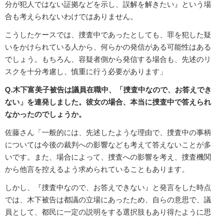
分が犯人ではない証拠などを示し、誤解を解きたい』という場
合も考えられないわけではありません。
こうしたケースでは、捜査中であったとしても、罪を犯した疑
いをかけられている人から、何らかの発信がある可能性はある
でしょう。もちろん、容疑者側から発信する場合も、先述のリ
スクを十分考慮し、慎重に行う必要があります」
Q.木下富美子被告は議員在職中、「捜査中なので、お答えでき
ない」を連発しました。彼女の場合、本当に捜査中で答えられ
なかったのでしょうか。
佐藤さん「一般的には、先述したような理由で、捜査中の事柄
については今後の裁判への影響なども考えて答えないことが多
いです。また、場合によって、捜査への影響を考え、捜査機関
から他言を控えるよう求められていることもあります。
しかし、『捜査中なので、お答えできない』と発言をした時点
では、木下被告は都議の立場にあったため、自らの意思で、議
員として、都民に一定の説明をする選択肢もあり得たように思