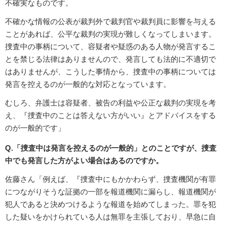
不確実なものです。
不確かな情報の公表が裁判外で裁判官や裁判員に影響を与える
ことがあれば、公平な裁判の実現が難しくなってしまいます。
捜査中の事柄について、容疑者や疑惑のある人物が発言するこ
とを禁じる法律はありませんので、発言しても法的に不適切で
はありませんが、こうした事情から、捜査中の事柄については
発言を控えるのが一般的な対応となっています。
むしろ、弁護士は容疑者、被告の利益や公正な裁判の実現を考
え、『捜査中のことは答えない方がいい』とアドバイスをする
のが一般的です」
Q.「捜査中は発言を控えるのが一般的」とのことですが、捜査
中でも発言した方がよい場合はあるのですか。
佐藤さん「例えば、『捜査中にもかかわらず、捜査機関が有罪
につながりそうな証拠の一部を報道機関に漏らし、報道機関が
犯人であると決めつけるような報道を始めてしまった。罪を犯
した疑いをかけられている人は無罪を主張しており、早急に自