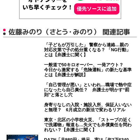
佐藤みのり（さとう・みのり） 関連記事
「子どもが万引した」 警察から連絡…親の
対応次第で子の処分重くなる？ 「NG行動」
とは【弁護士に聞く】
一般道で50キロオーバー、一発アウト？
今日から激変する「危険運転」の新たな基準
とは【弁護士が解説】
「自己管理が悪い」といわれ…職場で熱中症
になったら自己責任？ 弁護士が明かす“罰
則”と落とし穴
身寄りなしの入院・施設入所、保証人いない
と無理？ 6月成立の新法で変わるリアル
東京・北区の小学校火災、「ストーブの近く
で洗濯物」報道も…失火でも弁償責任を問わ
れない？【弁護士に聞く】
DAZN「月980円」提示→実は「年2万6340