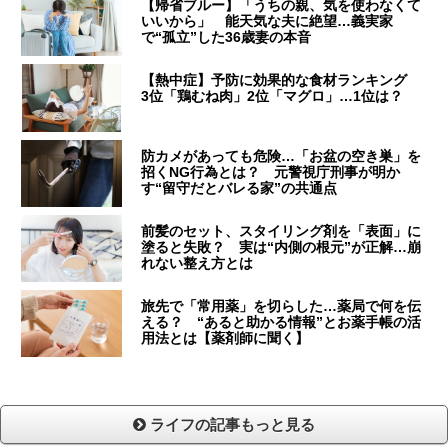
【帰省ブルー】「うちの親、気を使わなくて
いいから」 能天気な夫に絶望…義実家
で“孤立”した36歳妻の本音
【熱中症】予防に効果的な食材ランキング
3位「鶏むね肉」2位「マグロ」…1位は？
防カメがあっても危険…「お盆の空き巣」を
招くNG行為とは？ 元警視庁刑事が明か
す“留守だとバレる家”の共通点
前髪のセット、スタイリング剤を「表面」に
塗ると失敗？ 実は“内側の根元”が正解…崩
れない整え方とは
旅先で「常用薬」を切らした…薬局で何を伝
える？ “あると助かる情報”とお薬手帳の活
用法とは【薬剤師に聞く】
ライフの記事もっと見る