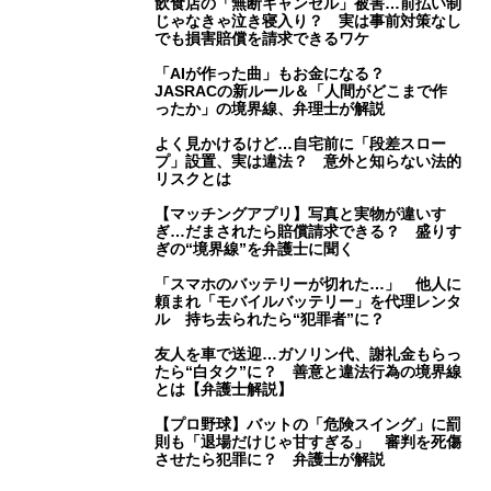
飲食店の「無断キャンセル」被害…前払い制
じゃなきゃ泣き寝入り？ 実は事前対策なし
でも損害賠償を請求できるワケ
「AIが作った曲」もお金になる？
JASRACの新ルール＆「人間がどこまで作
ったか」の境界線、弁理士が解説
よく見かけるけど…自宅前に「段差スロー
プ」設置、実は違法？ 意外と知らない法的
リスクとは
【マッチングアプリ】写真と実物が違いす
ぎ…だまされたら賠償請求できる？ 盛りす
ぎの“境界線”を弁護士に聞く
「スマホのバッテリーが切れた…」 他人に
頼まれ「モバイルバッテリー」を代理レンタ
ル 持ち去られたら“犯罪者”に？
友人を車で送迎…ガソリン代、謝礼金もらっ
たら“白タク”に？ 善意と違法行為の境界線
とは【弁護士解説】
【プロ野球】バットの「危険スイング」に罰
則も「退場だけじゃ甘すぎる」 審判を死傷
させたら犯罪に？ 弁護士が解説