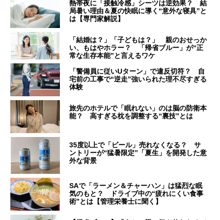
熱帯夜に「接触冷感」シーツは逆効果？ 結
局暑い理由＆夏の快眠に導く“意外な寝具”と
は【専門家解説】
「結婚は？」「子どもは？」 親のおせっか
い、もはやホラー？ 「帰省ブルー」が“正
常な生存本能”と言えるワケ
「警備員に従いUターン」で違反切符？ 自
宅前の工事で“逆走”強いられた理不尽すぎる
体験
旅先のホテルで「眠れない」のは脳の防衛本
能？ 高すぎる枕を調整する“裏技”とは
35度以上で「ビール」売れなくなる？ サ
ントリーが“猛暑限定”「夏生」を開発した意
外な背景
SAで「ラーメン＆チャーハン」は猛烈な眠
気のもと？ ドライブ中の“疲れにくい食事
術”とは【管理栄養士に聞く】