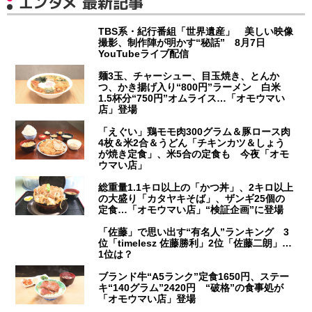
エンタメ 最新記事
TBS系・紀行番組「世界遺産」 美しい映像
撮影、制作陣が明かす“秘話” 8月7日
YouTubeライブ配信
麺3玉、チャーシュー、目玉焼き、とんか
つ、かき揚げ入り“800円”ラーメン 白米
1.5杯分“750円”オムライス…「オモウマい
店」登場
「えぐい」鶏モモ肉300グラム＆豚ロース肉
4枚＆米2合＆うどん「チキンカツ＆しょう
が焼き定食」、米5合の定食も 今夜「オモ
ウマい店」
総重量1.1キロ以上の「かつ丼」、2キロ以上
の大盛り「カタヤキそば」、ザンギ25個の
定食…「オモウマい店」“検証企画”に登場
「佐藤」で思い出す“有名人”ランキング 3
位「timelesz 佐藤勝利」2位「佐藤二朗」…
1位は？
ブランド牛“A5ランク”定食1650円、ステー
キ“140グラム”2420円 “破格”の食事処が
「オモウマい店」登場