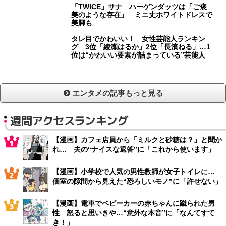
「TWICE」サナ ハーゲンダッツは「ご褒
美のような存在」 ミニ丈ホワイトドレスで
美脚も
タレ目でかわいい！ 女性芸能人ランキン
グ 3位「綾瀬はるか」2位「長濱ねる」…1
位は“かわいい要素が詰まっている”芸能人
エンタメの記事もっと見る
週間アクセスランキング
【漫画】カフェ店員から「ミルクと砂糖は？」と聞か
れ… 夫の“ナイスな返答”に「これから使います」
【漫画】小学校で人気の男性教師が女子トイレに…
個室の隙間から見えた“恐ろしいモノ”に「許せない」
【漫画】電車でベビーカーの赤ちゃんに蹴られた男
性 怒ると思いきや…“意外な本音”に「なんてすて
き！」