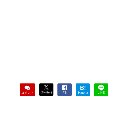
B!
(Twitter)
コメント
FB
Hatena
LINE