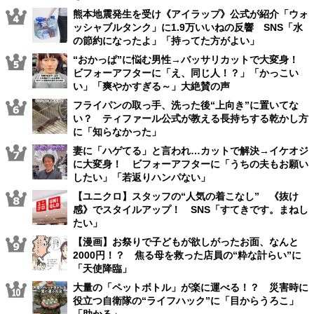
熊本地震発生を受け《アイラップ》公式が紹介「ウォ
ッシャブルタンク」に1.9万いいねの反響 SNS「水
の節約になったよ」「持ってた方がよい」
“おかっぱ”に悩む男性→バッサリカットで大変身！
ビフォーアフターに「え、同じ人！？」「かっこい
い」「爽やかすぎる～」大絶賛の声
フライパンの取っ手、洗った後“上向き”に置いてな
い？ ティファール公式が教える長持ちする乾かし方
に「知らなかった」
妻に「ハゲてる」と言われ…カットで解決→イケオジ
に大変身！ ビフォーアフターに「うちの夫もお願い
したい」「若返りハンパない」
【ユニクロ】スタッフの“人気の着こなし” 《抜け
感》でスタイルアップ！ SNS「すてきです。まねし
たい」
【漫画】お祭りで子どもが欲しがったお面、なんと
2000円！？ 焦る母を救った店員の“粋な計らい”に
「天使降臨」
大量の「ペットボトル」が楽に運べる！？ 災害時に
役立つ自衛隊の“ライフハック”に「目からうろこ」