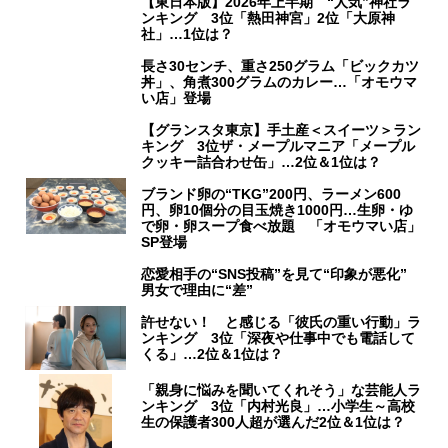
【東日本版】2026年上半期 “人気”神社ラ
ンキング 3位「熱田神宮」2位「大原神
社」…1位は？
長さ30センチ、重さ250グラム「ビックカツ
丼」、角煮300グラムのカレー…「オモウマ
い店」登場
【グランスタ東京】手土産＜スイーツ＞ラン
キング 3位ザ・メープルマニア「メープル
クッキー詰合わせ缶」…2位＆1位は？
ブランド卵の“TKG”200円、ラーメン600
円、卵10個分の目玉焼き1000円…生卵・ゆ
で卵・卵スープ食べ放題 「オモウマい店」
SP登場
恋愛相手の“SNS投稿”を見て“印象が悪化”
男女で理由に“差”
許せない！ と感じる「彼氏の重い行動」ラ
ンキング 3位「深夜や仕事中でも電話して
くる」…2位＆1位は？
「親身に悩みを聞いてくれそう」な芸能人ラ
ンキング 3位「内村光良」…小学生～高校
生の保護者300人超が選んだ2位＆1位は？