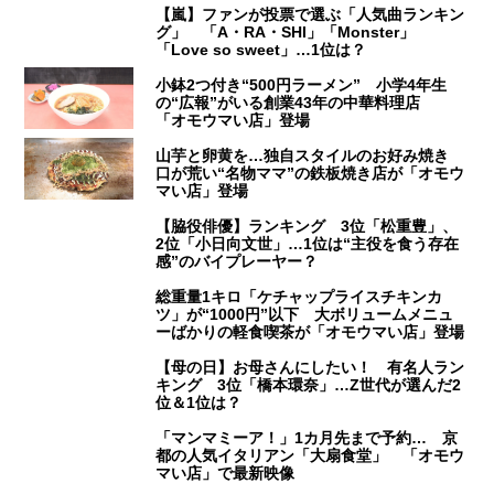
【嵐】ファンが投票で選ぶ「人気曲ランキン
グ」 「A・RA・SHI」「Monster」
「Love so sweet」…1位は？
小鉢2つ付き“500円ラーメン” 小学4年生
の“広報”がいる創業43年の中華料理店
「オモウマい店」登場
山芋と卵黄を…独自スタイルのお好み焼き
口が荒い“名物ママ”の鉄板焼き店が「オモウ
マい店」登場
【脇役俳優】ランキング 3位「松重豊」、
2位「小日向文世」…1位は“主役を食う存在
感”のバイプレーヤー？
総重量1キロ「ケチャップライスチキンカ
ツ」が“1000円”以下 大ボリュームメニュ
ーばかりの軽食喫茶が「オモウマい店」登場
【母の日】お母さんにしたい！ 有名人ラン
キング 3位「橋本環奈」…Z世代が選んだ2
位＆1位は？
「マンマミーア！」1カ月先まで予約… 京
都の人気イタリアン「大扇食堂」 「オモウ
マい店」で最新映像