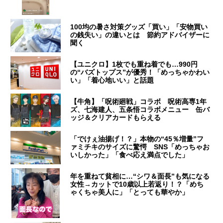
100均の暑さ対策グッズ「買い」「安物買い
の銭失い」の違いとは 節約アドバイザーに
聞く
【ユニクロ】1枚でも重ね着でも…990円
の“バズトップス”が優秀！「めっちゃかわい
い」「着心地いい」と話題
【牛角】「呪術廻戦」コラボ 呪術高専1年
ズ、七海建人、五条悟コラボメニュー 缶バ
ッジ＆クリアカードもらえる
「でけぇ油揚げ！？」本物の“45％増量”フ
ァミチキのサイズに驚愕 SNS「めっちゃお
いしかった」「食べ応え満点でした」
年を重ねて貧相に…“シワ＆面長”も気になる
女性→カットで10歳以上若返り！？「めち
ゃくちゃ美人に」「とっても華やか」