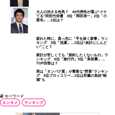
大人の渋さ＆色気？ 40代男性が選ぶ“イケ
てる”同世代俳優 3位「岡田准一」2位「小
栗旬」…1位は？
疲れた時に、真っ先に「手を抜く家事」ラン
キング 3位「洗濯」…1位は“余計にしんど
い”こと？
家計が苦しくても「節約したくないもの」ラ
ンキング 6位「旅行代」5位「美容費」…
TOP回答は？
実は「タンパク質」が豊富な“野菜”ランキン
グ 3位ブロッコリー…1位は肝臓の負担“軽
減”も
キーワード
エンタメ
ランキング