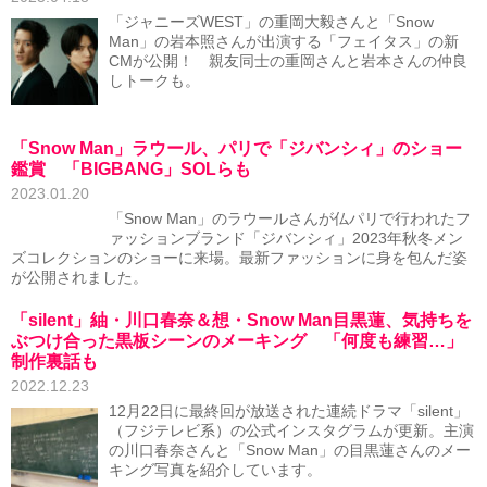
「ジャニーズWEST」の重岡大毅さんと「Snow
Man」の岩本照さんが出演する「フェイタス」の新
CMが公開！ 親友同士の重岡さんと岩本さんの仲良
しトークも。
「Snow Man」ラウール、パリで「ジバンシィ」のショー
鑑賞 「BIGBANG」SOLらも
2023.01.20
「Snow Man」のラウールさんが仏パリで行われたフ
ァッションブランド「ジバンシィ」2023年秋冬メン
ズコレクションのショーに来場。最新ファッションに身を包んだ姿
が公開されました。
「silent」紬・川口春奈＆想・Snow Man目黒蓮、気持ちを
ぶつけ合った黒板シーンのメーキング 「何度も練習…」
制作裏話も
2022.12.23
12月22日に最終回が放送された連続ドラマ「silent」
（フジテレビ系）の公式インスタグラムが更新。主演
の川口春奈さんと「Snow Man」の目黒蓮さんのメー
キング写真を紹介しています。