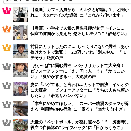
【漫画】カフェ店員から「ミルクと砂糖は？」と聞か
れ… 夫の“ナイスな返答”に「これから使います」
【漫画】小学校で人気の男性教師が女子トイレに…
個室の隙間から見えた“恐ろしいモノ”に「許せない」
前日にカットしたのに…“しっくりこない”男性→あか
抜けカットで激変！ 2.9万いいね「別人やん」「モ
テそう」絶賛の声
“おかっぱ”に悩む男性→バッサリカットで大変身！
ビフォーアフターに「え、同じ人！？」「かっこい
い」「爽やかすぎる～」大絶賛の声
妻に「ハゲてる」と言われ…カットで解決→イケオジ
に大変身！ ビフォーアフターに「うちの夫もお願い
したい」「若返りハンパない」
「本当にやめてほしい」 スーパー銭湯スタッフが訴
える“利用時のNG行為”に「困る」「当たり前すぎ」
大量の「ペットボトル」が楽に運べる！？ 災害時に
役立つ自衛隊の“ライフハック”に「目からうろこ」