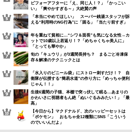
ビフォーアフターに「え、同じ人！？」「かっこい
い」「爽やかすぎる～」大絶賛の声
「本当にやめてほしい」 スーパー銭湯スタッフが訴
える“利用時のNG行為”に「困る」「当たり前すぎ」
年を重ねて貧相に…“シワ＆面長”も気になる女性→カ
ットで10歳以上若返り！？「めちゃくちゃ美人に」
「とっても華やか」
旬の「キュウリ」が3週間長持ち？ まるごと冷凍保
存＆解凍のテクニックとは
「水入りのビニール袋」にストロー刺すだけ！？ 自
衛隊が伝授する“簡易水道”の作り方に「めっちゃ便利
じゃん！！」
生後6週間の子猫、本棚で突っ伏して眠る…あまりの
かわいさに視聴者もん絶「ぬいぐるみみたい！」「最
高」
【今日から】マクドナルド、次のハッピーセットは
「ポケモン」 おもちゃ全12種類にSNS「こういう
のでいいんだよ」