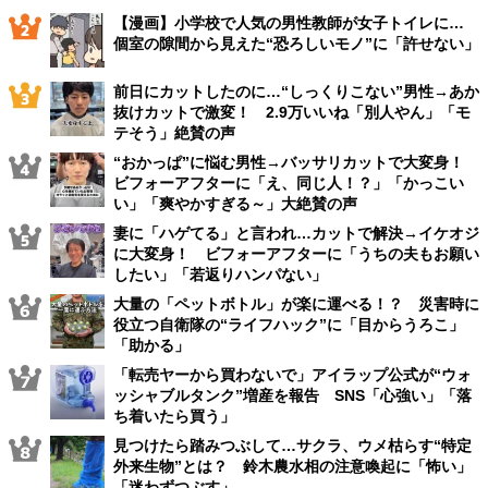
【漫画】小学校で人気の男性教師が女子トイレに…
個室の隙間から見えた“恐ろしいモノ”に「許せない」
前日にカットしたのに…“しっくりこない”男性→あか
抜けカットで激変！ 2.9万いいね「別人やん」「モ
テそう」絶賛の声
“おかっぱ”に悩む男性→バッサリカットで大変身！
ビフォーアフターに「え、同じ人！？」「かっこい
い」「爽やかすぎる～」大絶賛の声
妻に「ハゲてる」と言われ…カットで解決→イケオジ
に大変身！ ビフォーアフターに「うちの夫もお願い
したい」「若返りハンパない」
大量の「ペットボトル」が楽に運べる！？ 災害時に
役立つ自衛隊の“ライフハック”に「目からうろこ」
「助かる」
「転売ヤーから買わないで」アイラップ公式が“ウォ
ッシャブルタンク”増産を報告 SNS「心強い」「落
ち着いたら買う」
見つけたら踏みつぶして…サクラ、ウメ枯らす“特定
外来生物”とは？ 鈴木農水相の注意喚起に「怖い」
「迷わずつぶす」