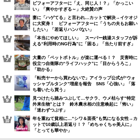
ビフォーアフターに「え、同じ人！？」「かっこい
い」「爽やかすぎる～」大絶賛の声
妻に「ハゲてる」と言われ…カットで解決→イケオジ
に大変身！ ビフォーアフターに「うちの夫もお願い
したい」「若返りハンパない」
「本当にやめてほしい」 スーパー銭湯スタッフが訴
える“利用時のNG行為”に「困る」「当たり前すぎ」
大量の「ペットボトル」が楽に運べる！？ 災害時に
役立つ自衛隊の“ライフハック”に「目からうろこ」
「助かる」
「転売ヤーから買わないで」アイラップ公式が“ウォ
ッシャブルタンク”増産を報告 SNS「心強い」「落
ち着いたら買う」
見つけたら踏みつぶして…サクラ、ウメ枯らす“特定
外来生物”とは？ 鈴木農水相の注意喚起に「怖い」
「迷わずつぶす」
年を重ねて貧相に…“シワ＆面長”も気になる女性→カ
ットで10歳以上若返り！？「めちゃくちゃ美人に」
「とっても華やか」