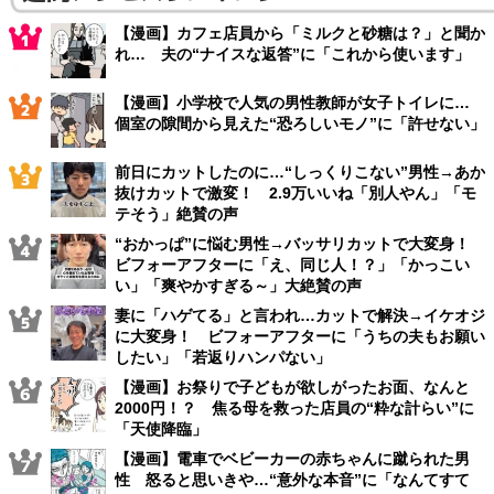
【漫画】カフェ店員から「ミルクと砂糖は？」と聞か
れ… 夫の“ナイスな返答”に「これから使います」
【漫画】小学校で人気の男性教師が女子トイレに…
個室の隙間から見えた“恐ろしいモノ”に「許せない」
前日にカットしたのに…“しっくりこない”男性→あか
抜けカットで激変！ 2.9万いいね「別人やん」「モ
テそう」絶賛の声
“おかっぱ”に悩む男性→バッサリカットで大変身！
ビフォーアフターに「え、同じ人！？」「かっこい
い」「爽やかすぎる～」大絶賛の声
妻に「ハゲてる」と言われ…カットで解決→イケオジ
に大変身！ ビフォーアフターに「うちの夫もお願い
したい」「若返りハンパない」
【漫画】お祭りで子どもが欲しがったお面、なんと
2000円！？ 焦る母を救った店員の“粋な計らい”に
「天使降臨」
【漫画】電車でベビーカーの赤ちゃんに蹴られた男
性 怒ると思いきや…“意外な本音”に「なんてすて