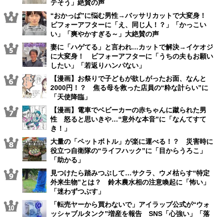
テそう」絶賛の声
“おかっぱ”に悩む男性→バッサリカットで大変身！
ビフォーアフターに「え、同じ人！？」「かっこい
い」「爽やかすぎる～」大絶賛の声
妻に「ハゲてる」と言われ…カットで解決→イケオジ
に大変身！ ビフォーアフターに「うちの夫もお願い
したい」「若返りハンパない」
【漫画】お祭りで子どもが欲しがったお面、なんと
2000円！？ 焦る母を救った店員の“粋な計らい”に
「天使降臨」
【漫画】電車でベビーカーの赤ちゃんに蹴られた男
性 怒ると思いきや…“意外な本音”に「なんてすて
き！」
大量の「ペットボトル」が楽に運べる！？ 災害時に
役立つ自衛隊の“ライフハック”に「目からうろこ」
「助かる」
見つけたら踏みつぶして…サクラ、ウメ枯らす“特定
外来生物”とは？ 鈴木農水相の注意喚起に「怖い」
「迷わずつぶす」
「転売ヤーから買わないで」アイラップ公式が“ウォ
ッシャブルタンク”増産を報告 SNS「心強い」「落