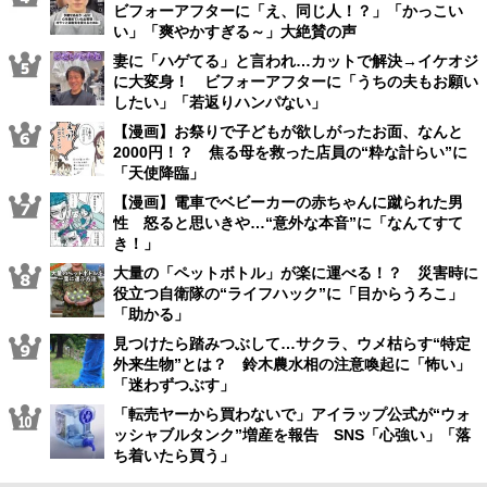
ビフォーアフターに「え、同じ人！？」「かっこい
い」「爽やかすぎる～」大絶賛の声
妻に「ハゲてる」と言われ…カットで解決→イケオジ
に大変身！ ビフォーアフターに「うちの夫もお願い
したい」「若返りハンパない」
【漫画】お祭りで子どもが欲しがったお面、なんと
2000円！？ 焦る母を救った店員の“粋な計らい”に
「天使降臨」
【漫画】電車でベビーカーの赤ちゃんに蹴られた男
性 怒ると思いきや…“意外な本音”に「なんてすて
き！」
大量の「ペットボトル」が楽に運べる！？ 災害時に
役立つ自衛隊の“ライフハック”に「目からうろこ」
「助かる」
見つけたら踏みつぶして…サクラ、ウメ枯らす“特定
外来生物”とは？ 鈴木農水相の注意喚起に「怖い」
「迷わずつぶす」
「転売ヤーから買わないで」アイラップ公式が“ウォ
ッシャブルタンク”増産を報告 SNS「心強い」「落
ち着いたら買う」