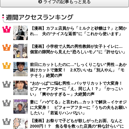
ライフの記事もっと見る
週間アクセスランキング
【漫画】カフェ店員から「ミルクと砂糖は？」と聞か
れ… 夫の“ナイスな返答”に「これから使います」
【漫画】小学校で人気の男性教師が女子トイレに…
個室の隙間から見えた“恐ろしいモノ”に「許せない」
前日にカットしたのに…“しっくりこない”男性→あか
抜けカットで激変！ 2.9万いいね「別人やん」「モ
テそう」絶賛の声
“おかっぱ”に悩む男性→バッサリカットで大変身！
ビフォーアフターに「え、同じ人！？」「かっこい
い」「爽やかすぎる～」大絶賛の声
妻に「ハゲてる」と言われ…カットで解決→イケオジ
に大変身！ ビフォーアフターに「うちの夫もお願い
したい」「若返りハンパない」
【漫画】お祭りで子どもが欲しがったお面、なんと
2000円！？ 焦る母を救った店員の“粋な計らい”に