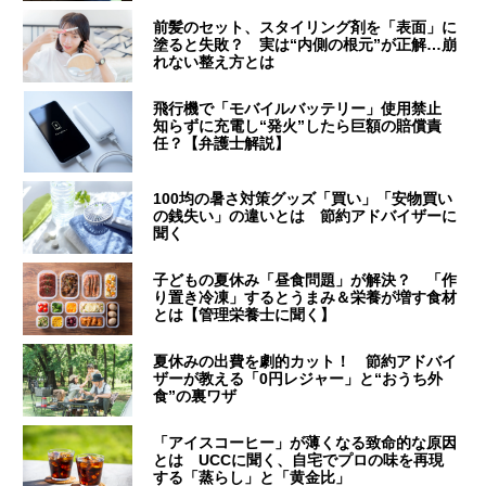
前髪のセット、スタイリング剤を「表面」に
塗ると失敗？ 実は“内側の根元”が正解…崩
れない整え方とは
飛行機で「モバイルバッテリー」使用禁止
知らずに充電し“発火”したら巨額の賠償責
任？【弁護士解説】
100均の暑さ対策グッズ「買い」「安物買い
の銭失い」の違いとは 節約アドバイザーに
聞く
子どもの夏休み「昼食問題」が解決？ 「作
り置き冷凍」するとうまみ＆栄養が増す食材
とは【管理栄養士に聞く】
夏休みの出費を劇的カット！ 節約アドバイ
ザーが教える「0円レジャー」と“おうち外
食”の裏ワザ
「アイスコーヒー」が薄くなる致命的な原因
とは UCCに聞く、自宅でプロの味を再現
する「蒸らし」と「黄金比」