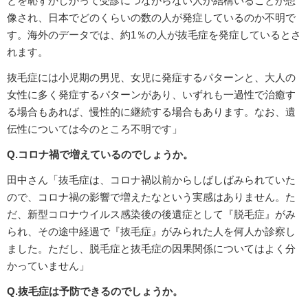
とを恥ずかしがって受診につながらない人が結構いることが想
像され、日本でどのくらいの数の人が発症しているのか不明で
す。海外のデータでは、約1％の人が抜毛症を発症しているとさ
れます。
抜毛症には小児期の男児、女児に発症するパターンと、大人の
女性に多く発症するパターンがあり、いずれも一過性で治癒す
る場合もあれば、慢性的に継続する場合もあります。なお、遺
伝性については今のところ不明です」
Q.コロナ禍で増えているのでしょうか。
田中さん「抜毛症は、コロナ禍以前からしばしばみられていた
ので、コロナ禍の影響で増えたなという実感はありません。た
だ、新型コロナウイルス感染後の後遺症として『脱毛症』がみ
られ、その途中経過で『抜毛症』がみられた人を何人か診察し
ました。ただし、脱毛症と抜毛症の因果関係についてはよく分
かっていません」
Q.抜毛症は予防できるのでしょうか。