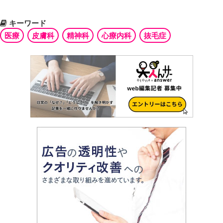
キーワード
医療
皮膚科
精神科
心療内科
抜毛症