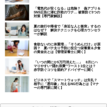
「電気代が安くなる」は危険？ 偽アプリ＆
SNS広告に潜む詐欺のワナ… 被害防ぐ3つの
対策【専門家解説】
夏の旅行や帰省で「身近な人と衝突」するの
はなぜ？ 解決テクニックを心理カウンセラ
ーが解説
食欲ないのに体重増…「そうめんだけ」が原
因？ 夏バテ太り予防に役立つ栄養素＆夕食
の黄金比とは【管理栄養士に聞く】
「いつの間にか5万円消えた…」 8月にハ
マりやすい“隠れ浪費”ワースト1位とは？
赤字防ぐコツを節約アドバイザーに聞く
ビジネスで「スマートウォッチ」は失礼？
相手に「悪印象」与えるNG行為とは【マナ
ーの専門家に聞く】