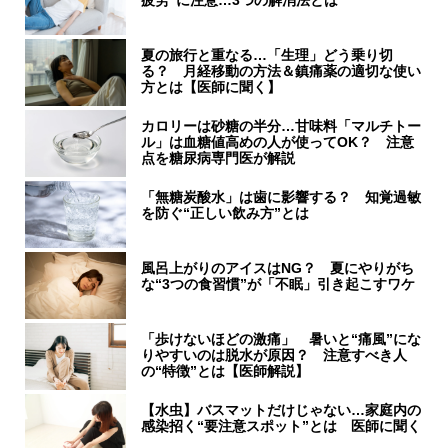
夏の旅行と重なる…「生理」どう乗り切
る？ 月経移動の方法＆鎮痛薬の適切な使い
方とは【医師に聞く】
カロリーは砂糖の半分…甘味料「マルチトー
ル」は血糖値高めの人が使ってOK？ 注意
点を糖尿病専門医が解説
「無糖炭酸水」は歯に影響する？ 知覚過敏
を防ぐ“正しい飲み方”とは
風呂上がりのアイスはNG？ 夏にやりがち
な“3つの食習慣”が「不眠」引き起こすワケ
「歩けないほどの激痛」 暑いと“痛風”にな
りやすいのは脱水が原因？ 注意すべき人
の“特徴”とは【医師解説】
【水虫】バスマットだけじゃない…家庭内の
感染招く“要注意スポット”とは 医師に聞く