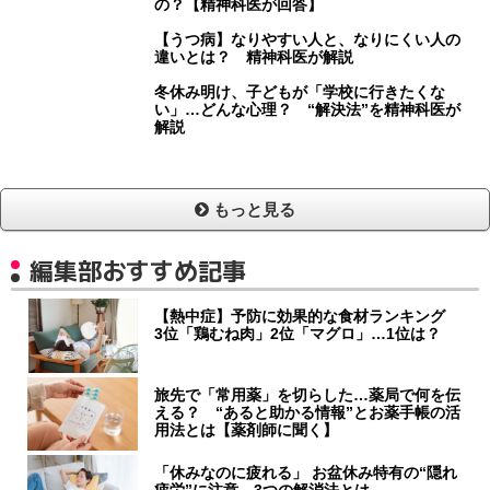
の？【精神科医が回答】
【うつ病】なりやすい人と、なりにくい人の
違いとは？ 精神科医が解説
冬休み明け、子どもが「学校に行きたくな
い」…どんな心理？ “解決法”を精神科医が
解説
もっと見る
編集部おすすめ記事
【熱中症】予防に効果的な食材ランキング
3位「鶏むね肉」2位「マグロ」…1位は？
旅先で「常用薬」を切らした…薬局で何を伝
える？ “あると助かる情報”とお薬手帳の活
用法とは【薬剤師に聞く】
「休みなのに疲れる」 お盆休み特有の“隠れ
疲労”に注意…3つの解消法とは