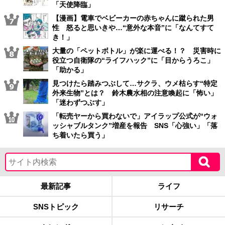
「天使降臨」
【漫画】電車でベビーカーの赤ちゃんに蹴られた男
性 怒ると思いきや…“意外な本音”に「なんてすて
き！」
大量の「ペットボトル」が楽に運べる！？ 災害時に
役立つ自衛隊の“ライフハック”に「目からうろこ」
「助かる」
見つけたら踏みつぶして…サクラ、ウメ枯らす“特定
外来生物”とは？ 鈴木農水相の注意喚起に「怖い」
「迷わずつぶす」
「転売ヤーから買わないで」アイラップ公式が“ウォ
ッシャブルタンク”増産を報告 SNS「心強い」「落
ち着いたら買う」
最新記事
ライフ
SNSトピック
リサーチ