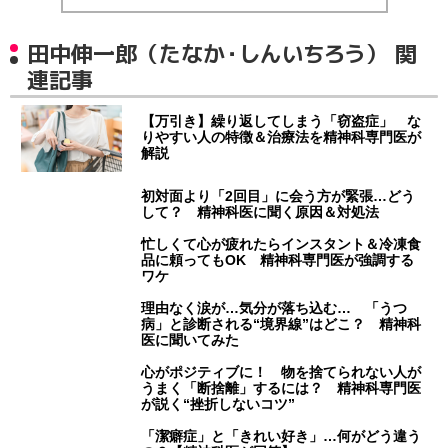
田中伸一郎（たなか・しんいちろう） 関
連記事
【万引き】繰り返してしまう「窃盗症」 な
りやすい人の特徴＆治療法を精神科専門医が
解説
初対面より「2回目」に会う方が緊張…どう
して？ 精神科医に聞く原因＆対処法
忙しくて心が疲れたらインスタント＆冷凍食
品に頼ってもOK 精神科専門医が強調する
ワケ
理由なく涙が…気分が落ち込む… 「うつ
病」と診断される“境界線”はどこ？ 精神科
医に聞いてみた
心がポジティブに！ 物を捨てられない人が
うまく「断捨離」するには？ 精神科専門医
が説く“挫折しないコツ”
「潔癖症」と「きれい好き」…何がどう違う