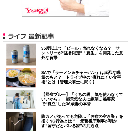
ライフ 最新記事
35度以上で「ビール」売れなくなる？ サ
ントリーが“猛暑限定”「夏生」を開発した意
外な背景
SAで「ラーメン＆チャーハン」は猛烈な眠
気のもと？ ドライブ中の“疲れにくい食事
術”とは【管理栄養士に聞く】
【帰省ブルー】「うちの親、気を使わなくて
いいから」 能天気な夫に絶望…義実家
で“孤立”した36歳妻の本音
防カメがあっても危険…「お盆の空き巣」を
招くNG行為とは？ 元警視庁刑事が明か
す“留守だとバレる家”の共通点