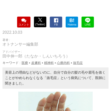
B!
(Twitter)
コメント
FB
Hatena
LINE
2022.10.03
著者 :
オトナンサー編集部
アドバイザー :
田中伸一郎（たなか・しんいちろう）
キーワード :
医療
•
皮膚科
•
精神科
•
心療内科
•
抜毛症
美容上の理由などがないのに、自分で自分の髪の毛や眉毛を抜く
ことがやめられなくなる「抜毛症」という病気について、医師に
聞きました。