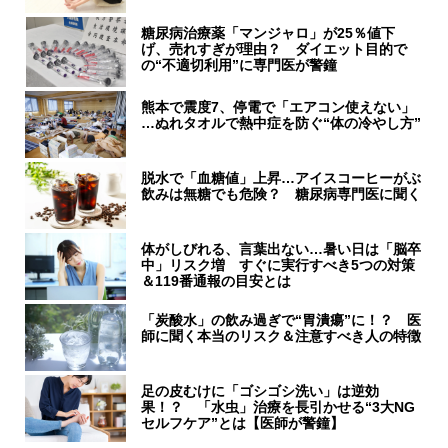
糖尿病治療薬「マンジャロ」が25％値下
げ、売れすぎが理由？ ダイエット目的で
の“不適切利用”に専門医が警鐘
熊本で震度7、停電で「エアコン使えない」
…ぬれタオルで熱中症を防ぐ“体の冷やし方”
脱水で「血糖値」上昇…アイスコーヒーがぶ
飲みは無糖でも危険？ 糖尿病専門医に聞く
体がしびれる、言葉出ない…暑い日は「脳卒
中」リスク増 すぐに実行すべき5つの対策
＆119番通報の目安とは
「炭酸水」の飲み過ぎで“胃潰瘍”に！？ 医
師に聞く本当のリスク＆注意すべき人の特徴
足の皮むけに「ゴシゴシ洗い」は逆効
果！？ 「水虫」治療を長引かせる“3大NG
セルフケア”とは【医師が警鐘】