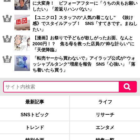
に大変身！ ビフォーアフターに「うちの夫もお願い
したい」「若返りハンパない」
【ユニクロ】スタッフの“人気の着こなし” 《抜け
感》でスタイルアップ！ SNS「すてきです。まねし
たい」
【漫画】お祭りで子どもが欲しがったお面、なんと
2000円！？ 焦る母を救った店員の“粋な計らい”に
「天使降臨」
「転売ヤーから買わないで」アイラップ公式が“ウォ
ッシャブルタンク”増産を報告 SNS「心強い」「落
ち着いたら買う」
最新記事
ライフ
SNSトピック
リサーチ
トレンド
エンタメ