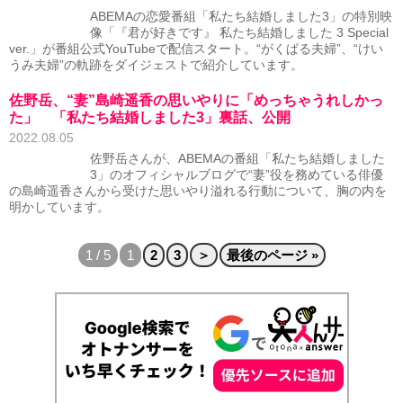
ABEMAの恋愛番組「私たち結婚しました3」の特別映
像「『君が好きです』 私たち結婚しました 3 Special
ver.」が番組公式YouTubeで配信スタート。“がくぱる夫婦”、“けい
うみ夫婦”の軌跡をダイジェストで紹介しています。
佐野岳、“妻”島崎遥香の思いやりに「めっちゃうれしかっ
た」 「私たち結婚しました3」裏話、公開
2022.08.05
佐野岳さんが、ABEMAの番組「私たち結婚しました
3」のオフィシャルブログで“妻”役を務めている俳優
の島崎遥香さんから受けた思いやり溢れる行動について、胸の内を
明かしています。
1 / 5
1
2
3
＞
最後のページ »