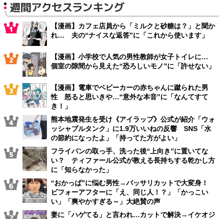
週間アクセスランキング
【漫画】カフェ店員から「ミルクと砂糖は？」と聞か
れ… 夫の“ナイスな返答”に「これから使います」
【漫画】小学校で人気の男性教師が女子トイレに…
個室の隙間から見えた“恐ろしいモノ”に「許せない」
【漫画】電車でベビーカーの赤ちゃんに蹴られた男
性 怒ると思いきや…“意外な本音”に「なんてすて
き！」
熊本地震発生を受け《アイラップ》公式が紹介「ウォ
ッシャブルタンク」に1.9万いいねの反響 SNS「水
の節約になったよ」「持ってた方がよい」
フライパンの取っ手、洗った後“上向き”に置いてな
い？ ティファール公式が教える長持ちする乾かし方
に「知らなかった」
“おかっぱ”に悩む男性→バッサリカットで大変身！
ビフォーアフターに「え、同じ人！？」「かっこい
い」「爽やかすぎる～」大絶賛の声
妻に「ハゲてる」と言われ…カットで解決→イケオジ