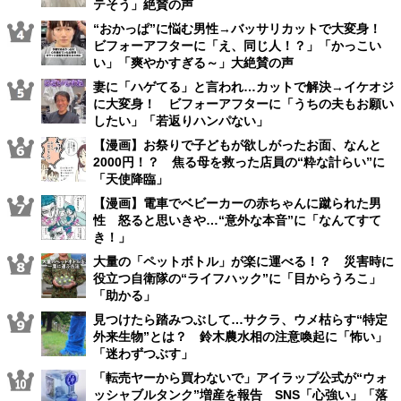
テそう」絶賛の声
“おかっぱ”に悩む男性→バッサリカットで大変身！
ビフォーアフターに「え、同じ人！？」「かっこい
い」「爽やかすぎる～」大絶賛の声
妻に「ハゲてる」と言われ…カットで解決→イケオジ
に大変身！ ビフォーアフターに「うちの夫もお願い
したい」「若返りハンパない」
【漫画】お祭りで子どもが欲しがったお面、なんと
2000円！？ 焦る母を救った店員の“粋な計らい”に
「天使降臨」
【漫画】電車でベビーカーの赤ちゃんに蹴られた男
性 怒ると思いきや…“意外な本音”に「なんてすて
き！」
大量の「ペットボトル」が楽に運べる！？ 災害時に
役立つ自衛隊の“ライフハック”に「目からうろこ」
「助かる」
見つけたら踏みつぶして…サクラ、ウメ枯らす“特定
外来生物”とは？ 鈴木農水相の注意喚起に「怖い」
「迷わずつぶす」
「転売ヤーから買わないで」アイラップ公式が“ウォ
ッシャブルタンク”増産を報告 SNS「心強い」「落