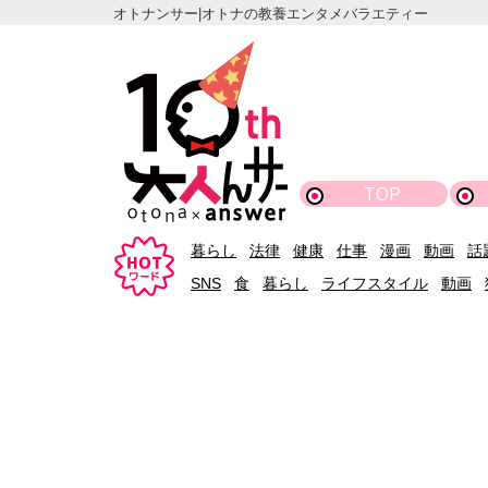
オトナンサー|オトナの教養エンタメバラエティー
TOP
暮らし
法律
健康
仕事
漫画
動画
話
SNS
食
暮らし
ライフスタイル
動画