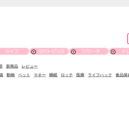
ライフ
SNSトピック
リサーチ
ト
題
新商品
レビュー
猫
動物
ペット
マネー
睡眠
ロッテ
医療
ライフハック
食品保