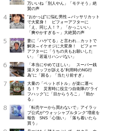
万いいね「別人やん」「モテそう」絶
賛の声
“おかっぱ”に悩む男性→バッサリカット
で大変身！ ビフォーアフターに
「え、同じ人！？」「かっこいい」
「爽やかすぎる～」大絶賛の声
妻に「ハゲてる」と言われ…カットで
解決→イケオジに大変身！ ビフォー
アフターに「うちの夫もお願いした
い」「若返りハンパない」
「本当にやめてほしい」 スーパー銭
湯スタッフが訴える“利用時のNG行
為”に「困る」「当たり前すぎ」
大量の「ペットボトル」が楽に運べ
る！？ 災害時に役立つ自衛隊の“ライ
フハック”に「目からうろこ」「助か
る」
「転売ヤーから買わないで」アイラッ
プ公式が“ウォッシャブルタンク”増産を
報告 SNS「心強い」「落ち着いたら
買う」