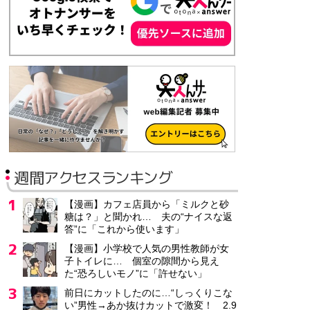
週間アクセスランキング
【漫画】カフェ店員から「ミルクと砂
糖は？」と聞かれ… 夫の“ナイスな返
答”に「これから使います」
【漫画】小学校で人気の男性教師が女
子トイレに… 個室の隙間から見え
た“恐ろしいモノ”に「許せない」
前日にカットしたのに…“しっくりこな
い”男性→あか抜けカットで激変！ 2.9