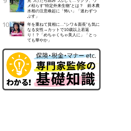
見つけたら踏みつぶして…サクラ、ウ
メ枯らす“特定外来生物”とは？ 鈴木農
水相の注意喚起に「怖い」「迷わずつ
ぶす」
年を重ねて貧相に…“シワ＆面長”も気に
なる女性→カットで10歳以上若返
り！？「めちゃくちゃ美人に」「とっ
ても華やか」