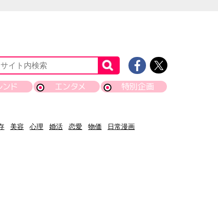
レンド
エンタメ
特別企画
存
美容
心理
婚活
恋愛
物価
日常漫画