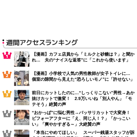
週間アクセスランキング
【漫画】カフェ店員から「ミルクと砂糖は？」と聞か
れ… 夫の“ナイスな返答”に「これから使います」
【漫画】小学校で人気の男性教師が女子トイレに…
個室の隙間から見えた“恐ろしいモノ”に「許せない」
前日にカットしたのに…“しっくりこない”男性→あか
抜けカットで激変！ 2.9万いいね「別人やん」「モ
テそう」絶賛の声
“おかっぱ”に悩む男性→バッサリカットで大変身！
ビフォーアフターに「え、同じ人！？」「かっこい
い」「爽やかすぎる～」大絶賛の声
「本当にやめてほしい」 スーパー銭湯スタッフが訴