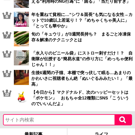
える“利用時のNG行為”に「困る」「当たり前すぎ」
年を重ねて貧相に…“シワ＆面長”も気になる女性→カ
ットで10歳以上若返り！？「めちゃくちゃ美人に」
「とっても華やか」
旬の「キュウリ」が3週間長持ち？ まるごと冷凍保
存＆解凍のテクニックとは
「水入りのビニール袋」にストロー刺すだけ！？ 自
衛隊が伝授する“簡易水道”の作り方に「めっちゃ便利
じゃん！！」
生後6週間の子猫、本棚で突っ伏して眠る…あまりの
かわいさに視聴者もん絶「ぬいぐるみみたい！」「最
高」
【今日から】マクドナルド、次のハッピーセットは
「ポケモン」 おもちゃ全12種類にSNS「こういう
のでいいんだよ」
最新記事
ライフ